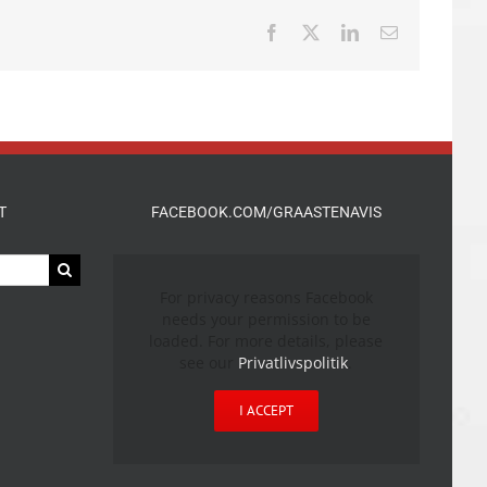
Facebook
X
LinkedIn
E-
mail
T
FACEBOOK.COM/GRAASTENAVIS
For privacy reasons Facebook
needs your permission to be
loaded. For more details, please
see our
Privatlivspolitik
.
I ACCEPT