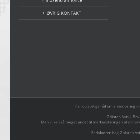
Indsend annonce
ØVRIG KONTAKT
Har du spørgsmål om annoncering ring t
Gråsten Avis | Bov
Men vi kan så meget andet til markedsføringen af din vir
Redaktøren bag Gråsten Avi