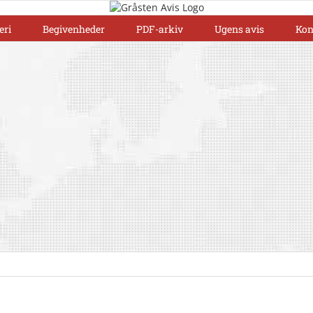
eri
Begivenheder
PDF-arkiv
Ugens avis
Kon