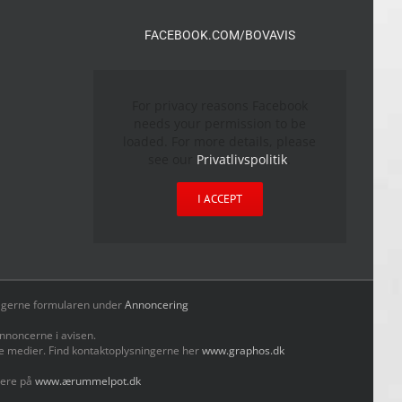
FACEBOOK.COM/BOVAVIS
For privacy reasons Facebook
needs your permission to be
loaded. For more details, please
see our
Privatlivspolitik
.
I ACCEPT
yld gerne formularen under
Annoncering
nnoncerne i avisen.
le medier. Find kontaktoplysningerne her
www.graphos.dk
mere på
www.ærummelpot.dk