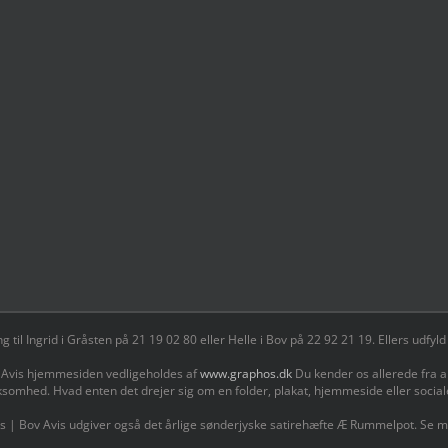
il Ingrid i Gråsten på 21 19 02 80 ‬eller Helle i Bov på 22 92 21 19‬. Ellers udf
 Avis hjemmesiden vedligeholdes af
www.graphos.dk
Du kender os allerede fra a
ksomhed. Hvad enten det drejer sig om en folder, plakat, hjemmeside eller socia
s | Bov Avis udgiver også det årlige sønderjyske satirehæfte Æ Rummelpot. Se 