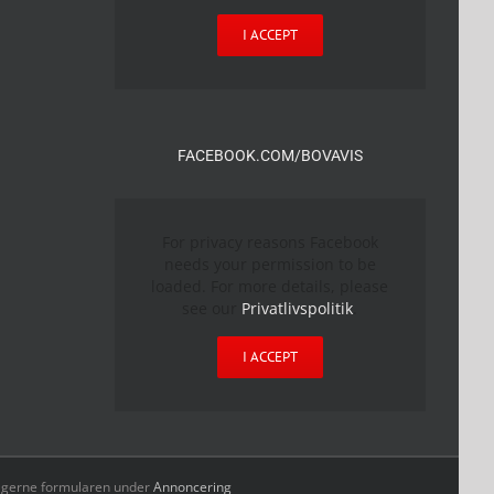
I ACCEPT
FACEBOOK.COM/BOVAVIS
For privacy reasons Facebook
needs your permission to be
loaded. For more details, please
see our
Privatlivspolitik
.
I ACCEPT
yld gerne formularen under
Annoncering