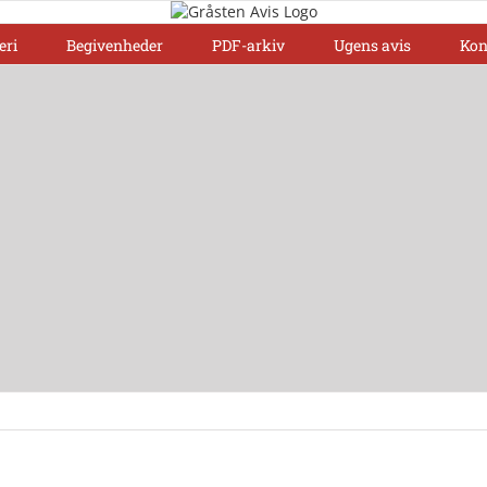
eri
Begivenheder
PDF-arkiv
Ugens avis
Kon