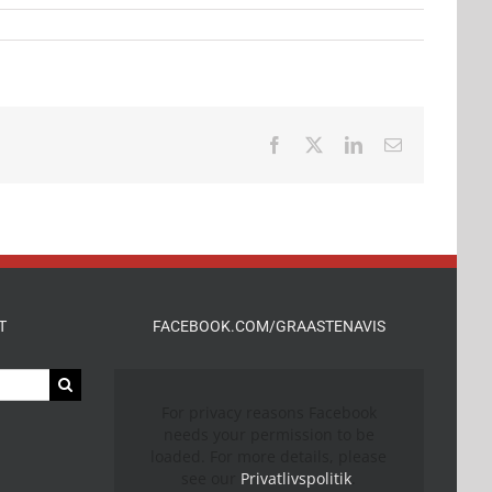
Facebook
X
LinkedIn
E-
mail
T
FACEBOOK.COM/GRAASTENAVIS
For privacy reasons Facebook
needs your permission to be
loaded. For more details, please
see our
Privatlivspolitik
.