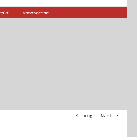
takt
Annoncering
Forrige
Næste