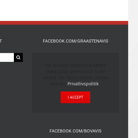
T
FACEBOOK.COM/GRAASTENAVIS
For privacy reasons Facebook
needs your permission to be
loaded. For more details, please
see our
Privatlivspolitik
.
I ACCEPT
FACEBOOK.COM/BOVAVIS