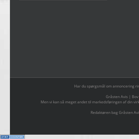
Har du spørgsmål om annoncering ring t
Gråsten Avis | Bov
Men vi kan så meget andet til markedsføringen af din vir
Redaktøren bag Gråsten Avi