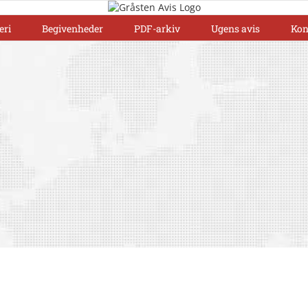
eri
Begivenheder
PDF-arkiv
Ugens avis
Kon