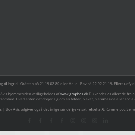
il Ingrid i Gråsten på 21 19 02 80 ‬eller Helle i Bov på 22 92 21 19‬. Ellers udf
 Avis hjemmesiden vedligeholdes af
www.graphos.dk
Du kender os allerede fra a
ksomhed. Hvad enten det drejer sig om en folder, plakat, hjemmeside eller socia
s | Bov Avis udgiver også det årlige sønderjyske satirehæfte Æ Rummelpot. Se 
Facebook
Facebook
Facebook
Facebook
Instagram
Instagram
Instagram
LinkedIn