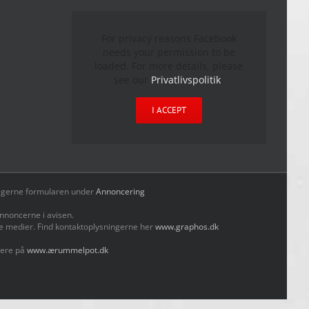
For privacy reasons Facebook
needs your permission to be
loaded. For more details, please
see our
Privatlivspolitik
.
I ACCEPT
yld gerne formularen under
Annoncering
nnoncerne i avisen.
le medier. Find kontaktoplysningerne her
www.graphos.dk
mere på
www.ærummelpot.dk