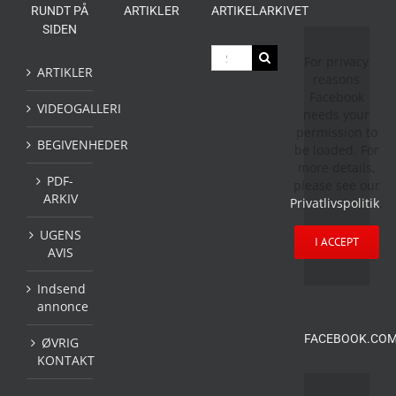
RUNDT PÅ
ARTIKLER
ARTIKELARKIVET
SIDEN
Søg
For privacy
efter:
ARTIKLER
reasons
Facebook
VIDEOGALLERI
needs your
permission to
BEGIVENHEDER
be loaded. For
more details,
PDF-
please see our
ARKIV
Privatlivspolitik
.
UGENS
I ACCEPT
AVIS
Indsend
annonce
FACEBOOK.COM
ØVRIG
KONTAKT