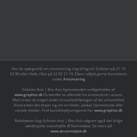
Har du spørgsmål om annoncering ring til Ingrid i Gråsten på 21 19
02 80 ‬eller Helle i Bov på 22 92 21 19‬. Ellers udfyld gerne formularen
under
Annoncering
Gråsten Avis | Bov Avis hjemmesiden vedligeholdes af
www.graphos.dk
Du kender os allerede fra annoncerne i avisen.
Men vi kan så meget andet til markedsføringen af din virksomhed.
Hvad enten det drejer sig om en folder, plakat, hjemmeside eller
sociale medier. Find kontaktoplysningerne her
www.graphos.dk
Redaktøren bag Gråsten Avis | Bov Avis udgiver også det årlige
sønderjyske satirehæfte Æ Rummelpot. Se mere på
www.ærummelpot.dk