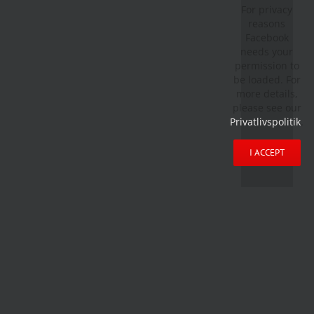
For privacy
reasons
Facebook
needs your
permission to
be loaded. For
more details,
please see our
Privatlivspolitik
.
I ACCEPT