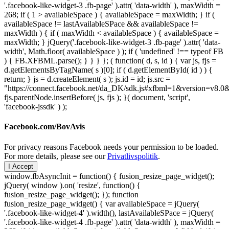
'.facebook-like-widget-3 .fb-page' ).attr( 'data-width' ), maxWidth =
268; if ( 1 > availableSpace ) { availableSpace = maxWidth; } if (
availableSpace != lastAvailableSPace && availableSpace !=
maxWidth ) { if ( maxWidth < availableSpace ) { availableSpace =
maxWidth; } jQuery('.facebook-like-widget-3 .fb-page' ).attr( 'data-
width', Math.floor( availableSpace ) ); if ( 'undefined' !== typeof FB
) { FB.XFBML.parse(); } } } }; ( function( d, s, id ) { var js, fjs =
d.getElementsByTagName( s )[0]; if ( d.getElementById( id ) ) {
return; } js = d.createElement( s ); js.id = id; js.src =
"https://connect.facebook.net/da_DK/sdk.js#xfbml=1&version=v8
fjs.parentNode.insertBefore( js, fjs ); }( document, 'script',
'facebook-jssdk' ) );
Facebook.com/BovAvis
For privacy reasons Facebook needs your permission to be loaded.
For more details, please see our
Privatlivspolitik
.
I Accept
window.fbAsyncInit = function() { fusion_resize_page_widget();
jQuery( window ).on( 'resize', function() {
fusion_resize_page_widget(); }); function
fusion_resize_page_widget() { var availableSpace = jQuery(
'.facebook-like-widget-4' ).width(), lastAvailableSPace = jQuery(
'.facebook-like-widget-4 .fb-page' ).attr( 'data-width' ), maxWidth =