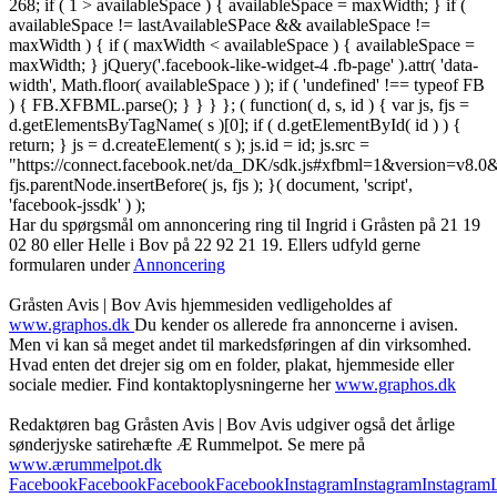
268; if ( 1 > availableSpace ) { availableSpace = maxWidth; } if (
availableSpace != lastAvailableSPace && availableSpace !=
maxWidth ) { if ( maxWidth < availableSpace ) { availableSpace =
maxWidth; } jQuery('.facebook-like-widget-4 .fb-page' ).attr( 'data-
width', Math.floor( availableSpace ) ); if ( 'undefined' !== typeof FB
) { FB.XFBML.parse(); } } } }; ( function( d, s, id ) { var js, fjs =
d.getElementsByTagName( s )[0]; if ( d.getElementById( id ) ) {
return; } js = d.createElement( s ); js.id = id; js.src =
"https://connect.facebook.net/da_DK/sdk.js#xfbml=1&version=v8
fjs.parentNode.insertBefore( js, fjs ); }( document, 'script',
'facebook-jssdk' ) );
Har du spørgsmål om annoncering ring til Ingrid i Gråsten på 21 19
02 80 ‬eller Helle i Bov på 22 92 21 19‬. Ellers udfyld gerne
formularen under
Annoncering
Gråsten Avis | Bov Avis hjemmesiden vedligeholdes af
www.graphos.dk
Du kender os allerede fra annoncerne i avisen.
Men vi kan så meget andet til markedsføringen af din virksomhed.
Hvad enten det drejer sig om en folder, plakat, hjemmeside eller
sociale medier. Find kontaktoplysningerne her
www.graphos.dk
Redaktøren bag Gråsten Avis | Bov Avis udgiver også det årlige
sønderjyske satirehæfte Æ Rummelpot. Se mere på
www.ærummelpot.dk
Facebook
Facebook
Facebook
Facebook
Instagram
Instagram
Instagram