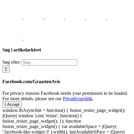
Søg i artikelarkivet
Søg efter:
Facebook.com/GraastenAvis
For privacy reasons Facebook needs your permission to be loaded.
For more details, please see our
Privatlivspolitik
.
I Accept
window.fbAsyncInit = function() { fusion_resize_page_widget();
jQuery( window ).on( 'resize', function() {
fusion_resize_page_widget(); }); function
fusion_resize_page_widget() { var availableSpace = jQuery(
'.facebook-like-widget-3' ).width(), lastAvailableSPace = jQuery(