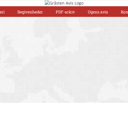
eri
Begivenheder
PDF-arkiv
Ugens avis
Kon