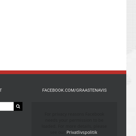
T
FACEBOOK.COM/GRAASTENAVIS
For privacy reasons Facebook
needs your permission to be
loaded. For more details, please
see our
Privatlivspolitik
.