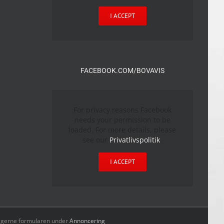
I ACCEPT
FACEBOOK.COM/BOVAVIS
For privacy reasons Facebook
needs your permission to be
loaded. For more details, please
see our
Privatlivspolitik
.
I ACCEPT
yld gerne formularen under
Annoncering