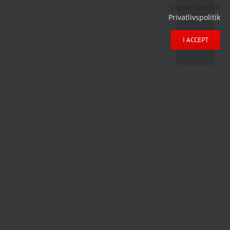
please see our
Privatlivspolitik
.
I ACCEPT