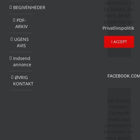
permission to
BEGIVENHEDER
be loaded. For
more details,
PDF-
please see our
ARKIV
Privatlivspolitik
.
UGENS
I ACCEPT
AVIS
Indsend
annonce
FACEBOOK.COM
ØVRIG
KONTAKT
For privacy
reasons
Facebook
needs your
permission to
be loaded. For
more details,