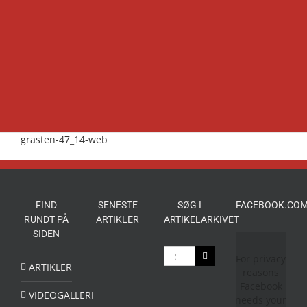
grasten-47_14-web
FIND
SENESTE
SØG I
FACEBOOK.COM
RUNDT PÅ
ARTIKLER
ARTIKELARKIVET
SIDEN
Søg
For privacy
efter:
ARTIKLER
reasons
Facebook
VIDEOGALLERI
needs your