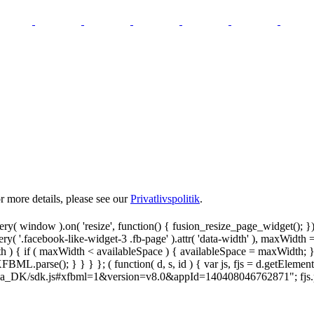
 more details, please see our
Privatlivspolitik
.
y( window ).on( 'resize', function() { fusion_resize_page_widget(); }
ry( '.facebook-like-widget-3 .fb-page' ).attr( 'data-width' ), maxWidth 
 { if ( maxWidth < availableSpace ) { availableSpace = maxWidth; } jQu
FBML.parse(); } } } }; ( function( d, s, id ) { var js, fjs = d.getElemen
.net/da_DK/sdk.js#xfbml=1&version=v8.0&appId=140408046762871"; fjs.pare