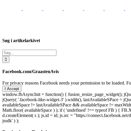
Søg i artikelarkivet
Søg
efter:
Facebook.com/GraastenAvis
For privacy reasons Facebook needs your permission to be loaded. For
I Accept
window.fbAsyncInit = function() { fusion_resize_page_widget(); jQuer
jQuery( '.facebook-like-widget-3' ).width(), lastAvailableSPace = jQue
availableSpace != lastAvailableSPace && availableSpace != maxWidth )
Math.floor( availableSpace ) ); if ( 'undefined' !== typeof FB ) { FB.X
d.createElement( s ); js.id = id; js.src = "https://connect.facebook
jssdk' ) );