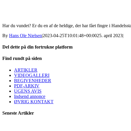
Har du vundet? Er du en af de heldige, der har fået fingre i Handels
By
Hans Ole Nielsen
|
2023-04-25T10:01:48+00:00
25. april 2023
|
Del dette på din fortrukne platform
Facebook
X
LinkedIn
E-
Find rundt på siden
mail
ARTIKLER
VIDEOGALLERI
BEGIVENHEDER
PDF-ARKIV
UGENS AVIS
Indsend annonce
ØVRIG KONTAKT
Seneste Artikler