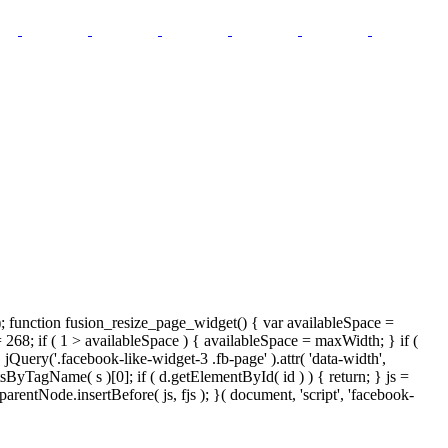
); function fusion_resize_page_widget() { var availableSpace =
= 268; if ( 1 > availableSpace ) { availableSpace = maxWidth; } if (
ery('.facebook-like-widget-3 .fb-page' ).attr( 'data-width',
tsByTagName( s )[0]; if ( d.getElementById( id ) ) { return; } js =
ntNode.insertBefore( js, fjs ); }( document, 'script', 'facebook-