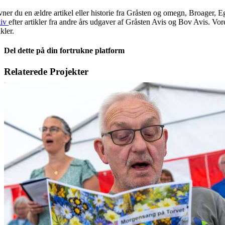
vner du en ældre artikel eller historie fra Gråsten og omegn, Broager, 
kiv
efter artikler fra andre års udgaver af Gråsten Avis og Bov Avis. Vo
ikler.
Del dette på din fortrukne platform
Facebook
X
LinkedIn
E-
Relaterede Projekter
mail