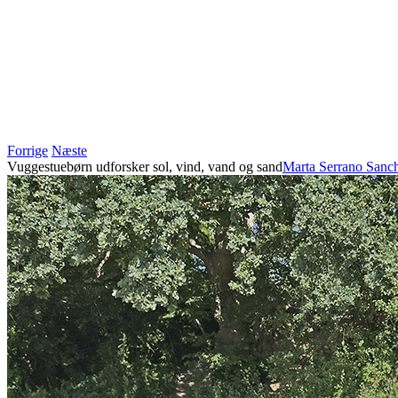
Forrige
Næste
Vuggestuebørn udforsker sol, vind, vand og sand
Marta Serrano Sanc