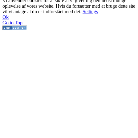
Vi anvender cookies for at sikre at vi giver dig den bedst mulige
oplevelse af vores website. Hvis du fortsætter med at bruge dette site
vil vi antage at du er indforstået med det.
Settings
Ok
Go to Top