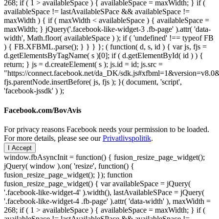
268; if ( 1 > availableSpace ) { availableSpace = maxWidth; } if (
availableSpace != lastAvailableSPace && availableSpace !=
maxWidth ) { if ( maxWidth < availableSpace ) { availableSpace =
maxWidth; } jQuery('.facebook-like-widget-3 .fb-page' ).attr( 'data-
width', Math.floor( availableSpace ) ); if ( 'undefined' !== typeof FB
) { FB.XFBML.parse(); } } } }; ( function( d, s, id ) { var js, fjs =
d.getElementsByTagName( s )[0]; if ( d.getElementById( id ) ) {
return; } js = d.createElement( s ); js.id = id; js.src =
"https://connect.facebook.net/da_DK/sdk.js#xfbml=1&version=v8
fjs.parentNode.insertBefore( js, fjs ); }( document, 'script',
'facebook-jssdk' ) );
Facebook.com/BovAvis
For privacy reasons Facebook needs your permission to be loaded.
For more details, please see our
Privatlivspolitik
.
I Accept
window.fbAsyncInit = function() { fusion_resize_page_widget();
jQuery( window ).on( 'resize', function() {
fusion_resize_page_widget(); }); function
fusion_resize_page_widget() { var availableSpace = jQuery(
'.facebook-like-widget-4' ).width(), lastAvailableSPace = jQuery(
'.facebook-like-widget-4 .fb-page' ).attr( 'data-width' ), maxWidth =
268; if ( 1 > availableSpace ) { availableSpace = maxWidth; } if (
availableSpace != lastAvailableSPace && availableSpace !=