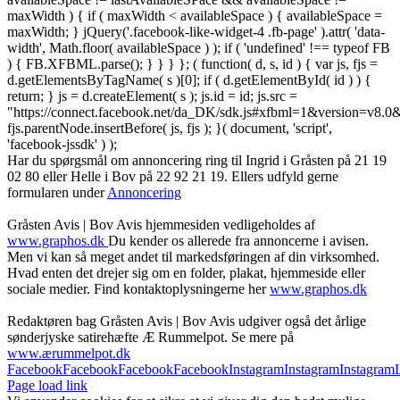
maxWidth ) { if ( maxWidth < availableSpace ) { availableSpace =
maxWidth; } jQuery('.facebook-like-widget-4 .fb-page' ).attr( 'data-
width', Math.floor( availableSpace ) ); if ( 'undefined' !== typeof FB
) { FB.XFBML.parse(); } } } }; ( function( d, s, id ) { var js, fjs =
d.getElementsByTagName( s )[0]; if ( d.getElementById( id ) ) {
return; } js = d.createElement( s ); js.id = id; js.src =
"https://connect.facebook.net/da_DK/sdk.js#xfbml=1&version=v8
fjs.parentNode.insertBefore( js, fjs ); }( document, 'script',
'facebook-jssdk' ) );
Har du spørgsmål om annoncering ring til Ingrid i Gråsten på 21 19
02 80 ‬eller Helle i Bov på 22 92 21 19‬. Ellers udfyld gerne
formularen under
Annoncering
Gråsten Avis | Bov Avis hjemmesiden vedligeholdes af
www.graphos.dk
Du kender os allerede fra annoncerne i avisen.
Men vi kan så meget andet til markedsføringen af din virksomhed.
Hvad enten det drejer sig om en folder, plakat, hjemmeside eller
sociale medier. Find kontaktoplysningerne her
www.graphos.dk
Redaktøren bag Gråsten Avis | Bov Avis udgiver også det årlige
sønderjyske satirehæfte Æ Rummelpot. Se mere på
www.ærummelpot.dk
Facebook
Facebook
Facebook
Facebook
Instagram
Instagram
Instagram
Page load link