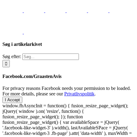
Søg i artikelarkivet
Søg efter:
Facebook.com/GraastenAvis
For privacy reasons Facebook needs your permission to be loaded.
For more details, please see our
Privatlivspolitik
.
I Accept
window.fbAsyncInit = function() { fusion_resize_page_widget();
jQuery( window ).on( 'resize', function() {
fusion_resize_page_widget(); }); function
fusion_resize_page_widget() { var availableSpace = jQuery(
'.facebook-like-widget-3' ).width(), lastAvailableSPace = jQuery(
'.facebook-like-widget-3 .fb-page' ).attr( 'data-width' ), maxWidth =