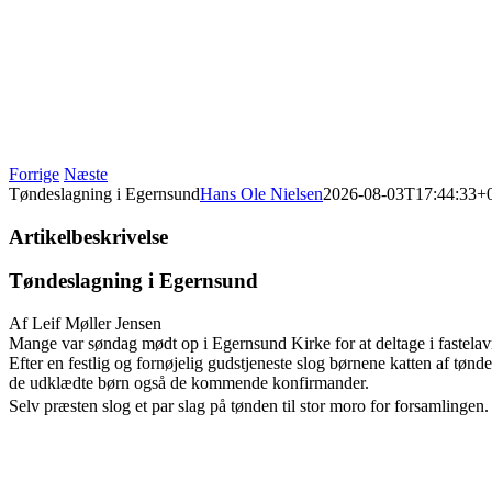
Forrige
Næste
Tøndeslagning i Egernsund
Hans Ole Nielsen
2026-08-03T17:44:33+
Artikelbeskrivelse
Tøndeslagning i Egernsund
Af Leif Møller Jensen
Mange var søndag mødt op i Egernsund Kirke for at deltage i fastelav
Efter en festlig og fornøjelig gudstjeneste slog børnene katten af tønd
de udklædte børn også de kommende konfirmander.
Selv præsten slog et par slag på tønden til stor moro for forsamlingen.