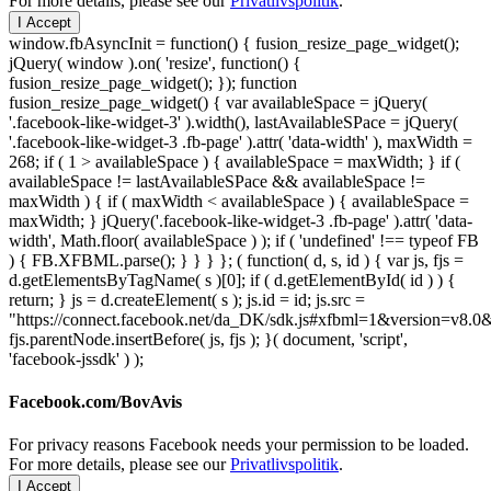
For more details, please see our
Privatlivspolitik
.
I Accept
window.fbAsyncInit = function() { fusion_resize_page_widget();
jQuery( window ).on( 'resize', function() {
fusion_resize_page_widget(); }); function
fusion_resize_page_widget() { var availableSpace = jQuery(
'.facebook-like-widget-3' ).width(), lastAvailableSPace = jQuery(
'.facebook-like-widget-3 .fb-page' ).attr( 'data-width' ), maxWidth =
268; if ( 1 > availableSpace ) { availableSpace = maxWidth; } if (
availableSpace != lastAvailableSPace && availableSpace !=
maxWidth ) { if ( maxWidth < availableSpace ) { availableSpace =
maxWidth; } jQuery('.facebook-like-widget-3 .fb-page' ).attr( 'data-
width', Math.floor( availableSpace ) ); if ( 'undefined' !== typeof FB
) { FB.XFBML.parse(); } } } }; ( function( d, s, id ) { var js, fjs =
d.getElementsByTagName( s )[0]; if ( d.getElementById( id ) ) {
return; } js = d.createElement( s ); js.id = id; js.src =
"https://connect.facebook.net/da_DK/sdk.js#xfbml=1&version=v8
fjs.parentNode.insertBefore( js, fjs ); }( document, 'script',
'facebook-jssdk' ) );
Facebook.com/BovAvis
For privacy reasons Facebook needs your permission to be loaded.
For more details, please see our
Privatlivspolitik
.
I Accept