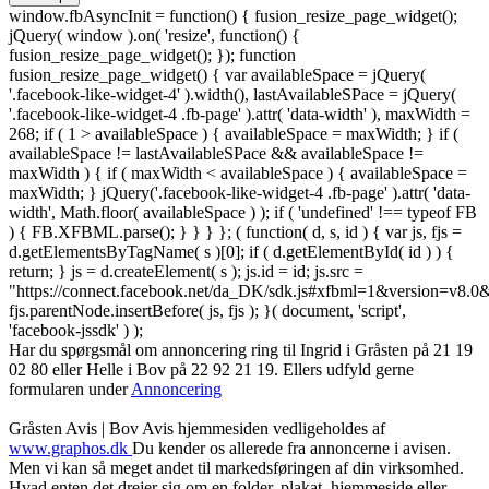
window.fbAsyncInit = function() { fusion_resize_page_widget();
jQuery( window ).on( 'resize', function() {
fusion_resize_page_widget(); }); function
fusion_resize_page_widget() { var availableSpace = jQuery(
'.facebook-like-widget-4' ).width(), lastAvailableSPace = jQuery(
'.facebook-like-widget-4 .fb-page' ).attr( 'data-width' ), maxWidth =
268; if ( 1 > availableSpace ) { availableSpace = maxWidth; } if (
availableSpace != lastAvailableSPace && availableSpace !=
maxWidth ) { if ( maxWidth < availableSpace ) { availableSpace =
maxWidth; } jQuery('.facebook-like-widget-4 .fb-page' ).attr( 'data-
width', Math.floor( availableSpace ) ); if ( 'undefined' !== typeof FB
) { FB.XFBML.parse(); } } } }; ( function( d, s, id ) { var js, fjs =
d.getElementsByTagName( s )[0]; if ( d.getElementById( id ) ) {
return; } js = d.createElement( s ); js.id = id; js.src =
"https://connect.facebook.net/da_DK/sdk.js#xfbml=1&version=v8
fjs.parentNode.insertBefore( js, fjs ); }( document, 'script',
'facebook-jssdk' ) );
Har du spørgsmål om annoncering ring til Ingrid i Gråsten på 21 19
02 80 ‬eller Helle i Bov på 22 92 21 19‬. Ellers udfyld gerne
formularen under
Annoncering
Gråsten Avis | Bov Avis hjemmesiden vedligeholdes af
www.graphos.dk
Du kender os allerede fra annoncerne i avisen.
Men vi kan så meget andet til markedsføringen af din virksomhed.
Hvad enten det drejer sig om en folder, plakat, hjemmeside eller