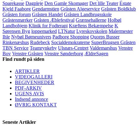
Sparekasse
Dagpleje
Den Gamle Skomager
Det lille Teater
Estate
Kjeld Faaborg
Gendarmstien
Gråsten Algeservice
Gråsten Boldklub
Gråsten forum
Gråsten Handel
Gråsten Landbrugsskole
Gråstenmærker
Gråsten Æblefestival
Grænsehallerne
Holbøl
Landbohjem
Klinik for Fodterapi
Kræftens Bekæmpelse
K
Sørensen Byg
loppemarked
LTNatur
Lyreskovskolen
Malermester
Ihle
Nybøl Børneunivers
Padborg Shopping
Quorps Busser
Rinkenæshus
Rudebeck
Socialdemokraterne
SuperBrugsen Gråsten
TBN Service
Teamrynkeby
Ulsnæs-Centret
Valdemarshus
Venstre
Bov
Venstre Gråsten
Venstre Sønderborg
ÆldreSagen
Find rundt på siden
ARTIKLER
VIDEOGALLERI
BEGIVENHEDER
PDF-ARKIV
UGENS AVIS
Indsend annonce
ØVRIG KONTAKT
Seneste Artikler