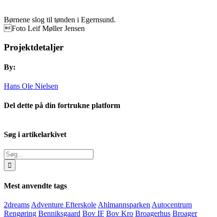
Børnene slog til tønden i Egernsund.
Foto Leif Møller Jensen
Projektdetaljer
By:
Hans Ole Nielsen
Del dette på din fortrukne platform
Facebook
X
LinkedIn
E-
mail
Søg i artikelarkivet
Søg
efter:
Mest anvendte tags
2dreams
Adventure Efterskole
Ahlmannsparken
Autocentrum
Rengøring
Benniksgaard
Bov IF
Bov Kro
Broagerhus
Broager