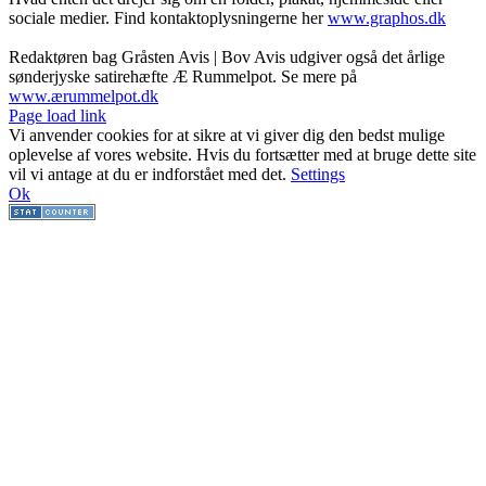
sociale medier. Find kontaktoplysningerne her
www.graphos.dk
Redaktøren bag Gråsten Avis | Bov Avis udgiver også det årlige
sønderjyske satirehæfte Æ Rummelpot. Se mere på
www.ærummelpot.dk
Facebook
Facebook
Facebook
Facebook
Instagram
Instagram
Instagram
LinkedIn
Page load link
Vi anvender cookies for at sikre at vi giver dig den bedst mulige
oplevelse af vores website. Hvis du fortsætter med at bruge dette site
vil vi antage at du er indforstået med det.
Settings
Ok
Go
to
Top