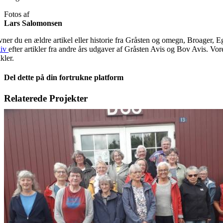
Fotos af
Lars Salomonsen
vner du en ældre artikel eller historie fra Gråsten og omegn, Broager, 
kiv
efter artikler fra andre års udgaver af Gråsten Avis og Bov Avis. Vo
ikler.
Del dette på din fortrukne platform
Facebook
X
LinkedIn
E-
Relaterede Projekter
mail