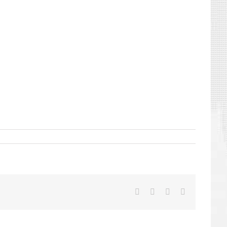
Facebook
X
LinkedIn
E-
mail