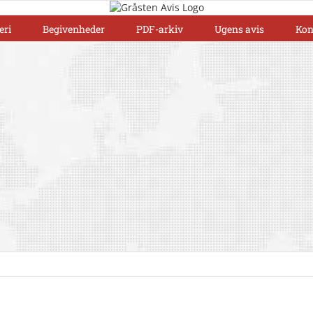
eri
Begivenheder
PDF-arkiv
Ugens avis
Kon