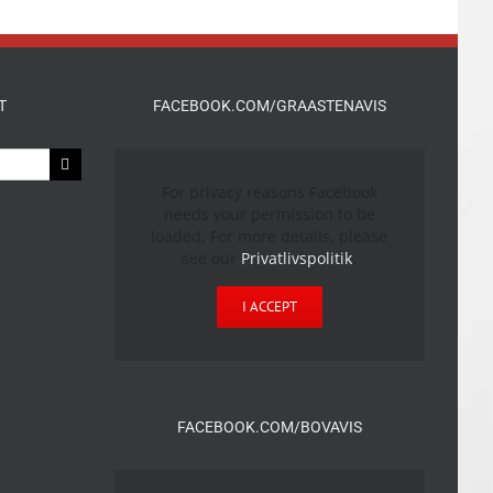
T
FACEBOOK.COM/GRAASTENAVIS
For privacy reasons Facebook
needs your permission to be
loaded. For more details, please
see our
Privatlivspolitik
.
I ACCEPT
FACEBOOK.COM/BOVAVIS