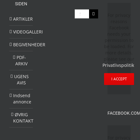
SIDEN
Søg
For privacy
efter:
ARTIKLER
reasons
Facebook
VIDEOGALLERI
needs your
permission to
BEGIVENHEDER
be loaded. For
more details,
PDF-
please see our
ARKIV
Privatlivspolitik
.
UGENS
I ACCEPT
AVIS
Indsend
annonce
FACEBOOK.COM
ØVRIG
KONTAKT
For privacy