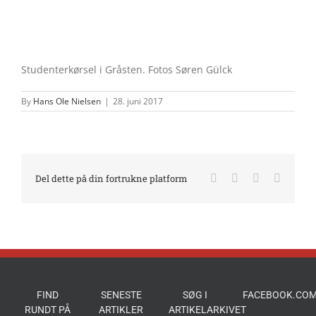
Studenterkørsel i Gråsten. Fotos Søren Gülck
By
Hans Ole Nielsen
|
28. juni 2017
Facebook
X
LinkedIn
E-
Del dette på din fortrukne platform
mail
FIND
SENESTE
SØG I
FACEBOOK.COM
RUNDT PÅ
ARTIKLER
ARTIKELARKIVET