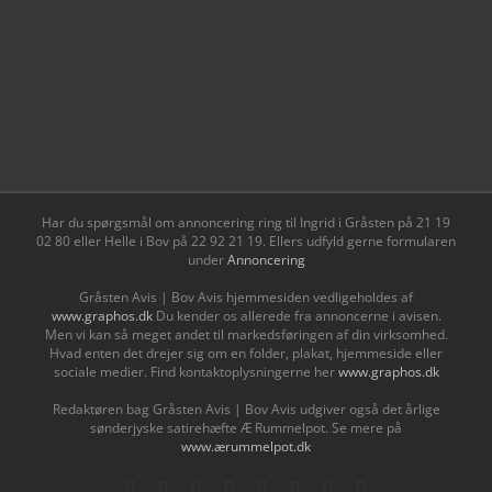
Har du spørgsmål om annoncering ring til Ingrid i Gråsten på 21 19
02 80 ‬eller Helle i Bov på 22 92 21 19‬. Ellers udfyld gerne formularen
under
Annoncering
Gråsten Avis | Bov Avis hjemmesiden vedligeholdes af
www.graphos.dk
Du kender os allerede fra annoncerne i avisen.
Men vi kan så meget andet til markedsføringen af din virksomhed.
Hvad enten det drejer sig om en folder, plakat, hjemmeside eller
sociale medier. Find kontaktoplysningerne her
www.graphos.dk
Redaktøren bag Gråsten Avis | Bov Avis udgiver også det årlige
sønderjyske satirehæfte Æ Rummelpot. Se mere på
www.ærummelpot.dk
Facebook
Facebook
Facebook
Facebook
Instagram
Instagram
Instagram
LinkedIn