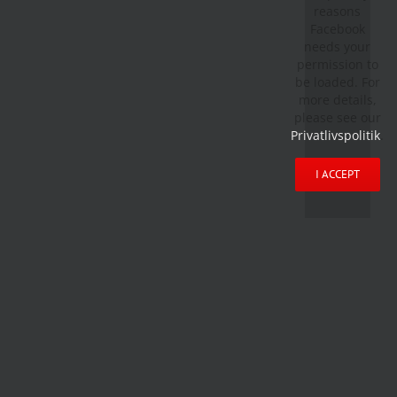
reasons
Facebook
needs your
permission to
be loaded. For
more details,
please see our
Privatlivspolitik
.
I ACCEPT