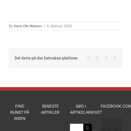
By
Hans Ole Nielsen
|
6. februar 2020
Facebook
X
LinkedIn
E-
Del dette på din fortrukne platform
mail
FIND
SENESTE
SØG I
FACEBOOK.COM
RUNDT PÅ
ARTIKLER
ARTIKELARKIVET
SIDEN
Søg
For privacy