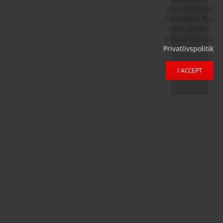
permission to
be loaded. For
more details,
please see our
Privatlivspolitik
.
I ACCEPT