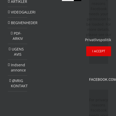
efter:
ARTIKLER
reasons
Facebook
VIDEOGALLERI
needs your
permission to
BEGIVENHEDER
be loaded. For
more details,
PDF-
please see our
ARKIV
Privatlivspolitik
.
UGENS
I ACCEPT
AVIS
Indsend
annonce
FACEBOOK.COM
ØVRIG
KONTAKT
For privacy
reasons
Facebook
needs your