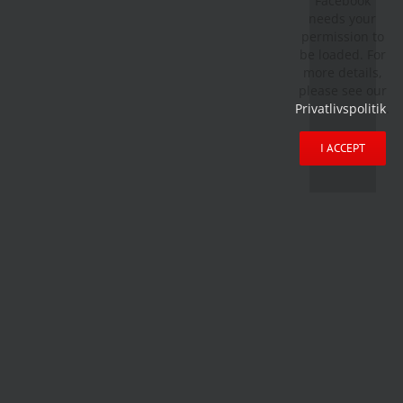
Facebook
needs your
permission to
be loaded. For
more details,
please see our
Privatlivspolitik
.
I ACCEPT