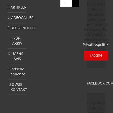
Søg
For privacy
efter:
ARTIKLER
reasons
Facebook
VIDEOGALLERI
needs your
permission to
BEGIVENHEDER
be loaded. For
more details,
PDF-
please see our
ARKIV
Privatlivspolitik
.
UGENS
I ACCEPT
AVIS
Indsend
annonce
FACEBOOK.COM
ØVRIG
KONTAKT
For privacy
reasons