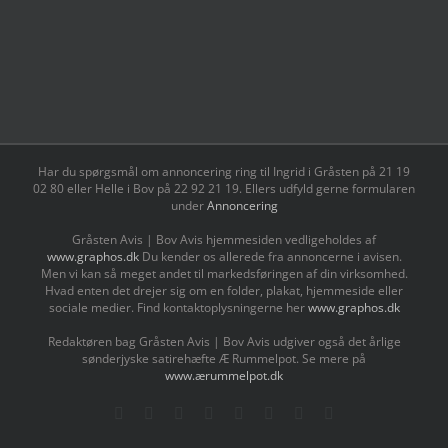
Har du spørgsmål om annoncering ring til Ingrid i Gråsten på 21 19
02 80 ‬eller Helle i Bov på 22 92 21 19‬. Ellers udfyld gerne formularen
under
Annoncering
Gråsten Avis | Bov Avis hjemmesiden vedligeholdes af
www.graphos.dk
Du kender os allerede fra annoncerne i avisen.
Men vi kan så meget andet til markedsføringen af din virksomhed.
Hvad enten det drejer sig om en folder, plakat, hjemmeside eller
sociale medier. Find kontaktoplysningerne her
www.graphos.dk
Redaktøren bag Gråsten Avis | Bov Avis udgiver også det årlige
sønderjyske satirehæfte Æ Rummelpot. Se mere på
www.ærummelpot.dk
Facebook
Facebook
Facebook
Facebook
Instagram
Instagram
Instagram
LinkedIn