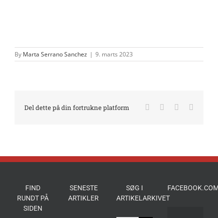
By
Marta Serrano Sanchez
|
9. marts 2023
Facebook
X
LinkedIn
E-
Del dette på din fortrukne platform
mail
FIND
SENESTE
SØG I
FACEBOOK.COM
RUNDT PÅ
ARTIKLER
ARTIKELARKIVET
SIDEN