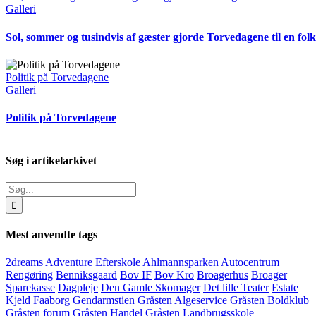
Galleri
Sol, sommer og tusindvis af gæster gjorde Torvedagene til en folk
Politik på Torvedagene
Galleri
Politik på Torvedagene
Søg i artikelarkivet
Søg
efter:
Mest anvendte tags
2dreams
Adventure Efterskole
Ahlmannsparken
Autocentrum
Rengøring
Benniksgaard
Bov IF
Bov Kro
Broagerhus
Broager
Sparekasse
Dagpleje
Den Gamle Skomager
Det lille Teater
Estate
Kjeld Faaborg
Gendarmstien
Gråsten Algeservice
Gråsten Boldklub
Gråsten forum
Gråsten Handel
Gråsten Landbrugsskole