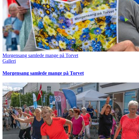
Morgensang samlede mange på Torvet
Galleri
Morgensang samlede mange på Torvet