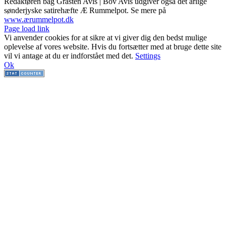
Redaktøren bag Gråsten Avis | Bov Avis udgiver også det årlige
sønderjyske satirehæfte Æ Rummelpot. Se mere på
www.ærummelpot.dk
Facebook
Facebook
Facebook
Facebook
Instagram
Instagram
Instagram
LinkedIn
Page load link
Vi anvender cookies for at sikre at vi giver dig den bedst mulige
oplevelse af vores website. Hvis du fortsætter med at bruge dette site
vil vi antage at du er indforstået med det.
Settings
Ok
Go
to
Top