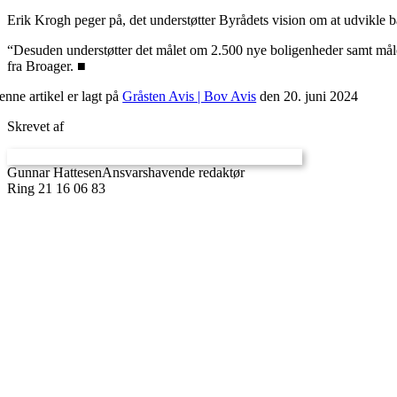
Erik Krogh peger på, det understøtter Byrådets vision om at udvikle 
“Desuden understøtter det målet om 2.500 nye boligenheder samt må
fra Broager. ■
nne artikel er lagt på
Gråsten Avis | Bov Avis
den 20. juni 2024
Skrevet af
Gunnar Hattesen
Ansvarshavende redaktør
Ring 21 16 06 83