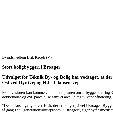
Byrådsmedlem Erik Krogh (V)
Stort bolig­byggeri i Broager
Udvalget for Teknik By- og Bolig har vedtaget, at de
Øst ved Dyntvej og H.C. Clausensvej.
Før investoren kan komme videre med planen om at bygge omkring 30 
dobbelthuse og evt. parcelhuse samt et arealudlæg til vandhåndtering, 
“Det er første gang i over 10 år, der er boliger på vej i Broager. Bygge
få gang i en “generationsskifteproces” i Broager”, siger byrådsmedle