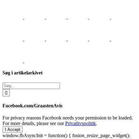
Søg i artikelarkivet
Søg
efter:
Facebook.com/GraastenAvis
For privacy reasons Facebook needs your permission to be loaded.
For more details, please see our
Privatlivspolitik
.
I Accept
window.fbAsyncInit = function() { fusion_resize_page_widget();