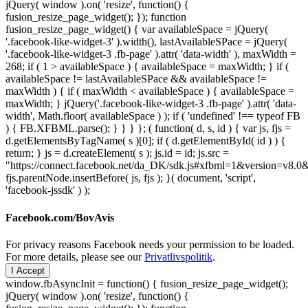
jQuery( window ).on( 'resize', function() {
fusion_resize_page_widget(); }); function
fusion_resize_page_widget() { var availableSpace = jQuery(
'.facebook-like-widget-3' ).width(), lastAvailableSPace = jQuery(
'.facebook-like-widget-3 .fb-page' ).attr( 'data-width' ), maxWidth =
268; if ( 1 > availableSpace ) { availableSpace = maxWidth; } if (
availableSpace != lastAvailableSPace && availableSpace !=
maxWidth ) { if ( maxWidth < availableSpace ) { availableSpace =
maxWidth; } jQuery('.facebook-like-widget-3 .fb-page' ).attr( 'data-
width', Math.floor( availableSpace ) ); if ( 'undefined' !== typeof FB
) { FB.XFBML.parse(); } } } }; ( function( d, s, id ) { var js, fjs =
d.getElementsByTagName( s )[0]; if ( d.getElementById( id ) ) {
return; } js = d.createElement( s ); js.id = id; js.src =
"https://connect.facebook.net/da_DK/sdk.js#xfbml=1&version=v8
fjs.parentNode.insertBefore( js, fjs ); }( document, 'script',
'facebook-jssdk' ) );
Facebook.com/BovAvis
For privacy reasons Facebook needs your permission to be loaded.
For more details, please see our
Privatlivspolitik
.
I Accept
window.fbAsyncInit = function() { fusion_resize_page_widget();
jQuery( window ).on( 'resize', function() {