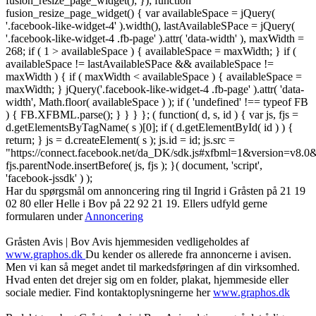
fusion_resize_page_widget(); }); function
fusion_resize_page_widget() { var availableSpace = jQuery(
'.facebook-like-widget-4' ).width(), lastAvailableSPace = jQuery(
'.facebook-like-widget-4 .fb-page' ).attr( 'data-width' ), maxWidth =
268; if ( 1 > availableSpace ) { availableSpace = maxWidth; } if (
availableSpace != lastAvailableSPace && availableSpace !=
maxWidth ) { if ( maxWidth < availableSpace ) { availableSpace =
maxWidth; } jQuery('.facebook-like-widget-4 .fb-page' ).attr( 'data-
width', Math.floor( availableSpace ) ); if ( 'undefined' !== typeof FB
) { FB.XFBML.parse(); } } } }; ( function( d, s, id ) { var js, fjs =
d.getElementsByTagName( s )[0]; if ( d.getElementById( id ) ) {
return; } js = d.createElement( s ); js.id = id; js.src =
"https://connect.facebook.net/da_DK/sdk.js#xfbml=1&version=v8
fjs.parentNode.insertBefore( js, fjs ); }( document, 'script',
'facebook-jssdk' ) );
Har du spørgsmål om annoncering ring til Ingrid i Gråsten på 21 19
02 80 ‬eller Helle i Bov på 22 92 21 19‬. Ellers udfyld gerne
formularen under
Annoncering
Gråsten Avis | Bov Avis hjemmesiden vedligeholdes af
www.graphos.dk
Du kender os allerede fra annoncerne i avisen.
Men vi kan så meget andet til markedsføringen af din virksomhed.
Hvad enten det drejer sig om en folder, plakat, hjemmeside eller
sociale medier. Find kontaktoplysningerne her
www.graphos.dk