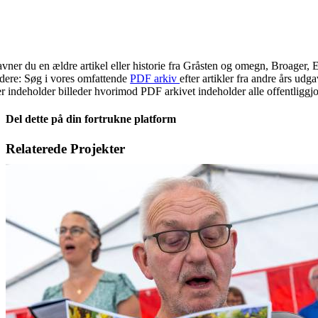
vner du en ældre artikel eller historie fra Gråsten og omegn, Broager, 
idere: Søg i vores omfattende
PDF arkiv
efter artikler fra andre års ud
r indeholder billeder hvorimod PDF arkivet indeholder alle offentliggjor
Del dette på din fortrukne platform
Facebook
X
LinkedIn
E-
Relaterede Projekter
mail