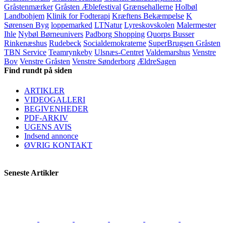
Gråstenmærker
Gråsten Æblefestival
Grænsehallerne
Holbøl
Landbohjem
Klinik for Fodterapi
Kræftens Bekæmpelse
K
Sørensen Byg
loppemarked
LTNatur
Lyreskovskolen
Malermester
Ihle
Nybøl Børneunivers
Padborg Shopping
Quorps Busser
Rinkenæshus
Rudebeck
Socialdemokraterne
SuperBrugsen Gråsten
TBN Service
Teamrynkeby
Ulsnæs-Centret
Valdemarshus
Venstre
Bov
Venstre Gråsten
Venstre Sønderborg
ÆldreSagen
Find rundt på siden
ARTIKLER
VIDEOGALLERI
BEGIVENHEDER
PDF-ARKIV
UGENS AVIS
Indsend annonce
ØVRIG KONTAKT
Seneste Artikler