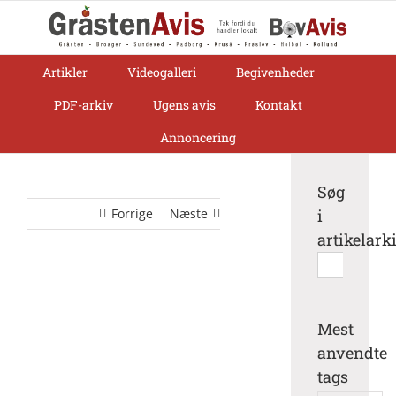
Skip
to
content
Artikler
Videogalleri
Begivenheder
PDF-arkiv
Ugens avis
Kontakt
Annoncering
Søg
Forrige
Næste
i
artikelark
Søg
efter:
Mest
anvendte
tags