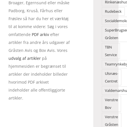
Rinkenæshu
Broager, Egernsund eller måske
Padborg, Kruså, Fårhus eller
Rudebeck
Frøslev så har du her et værktøj
Socialdemok
til at komme videre: Søg i vores
SuperBrugse
omfattende
PDF arkiv
efter
Gråsten
artikler fra andre års udgaver af
TBN
Gråsten Avis og Bov Avis. Vores
Service
udvalg af artikler
på
Teamrynkeb
hjemmesiden er begrænset til
Ulsnæs-
artikler der indeholder billeder
Centret
hvorimod PDF arkivet
indeholder alle offentliggjorte
Valdemarshu
artikler.
Venstre
Bov
Venstre
Gråsten