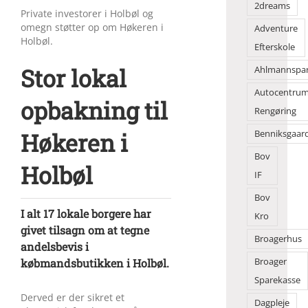
2dreams
Private investorer i Holbøl og
omegn støtter op om Høkeren i
Adventure
Holbøl.
Efterskole
Stor lokal
Ahlmannspa
Autocentru
opbakning til
Rengøring
Høkeren i
Benniksgaar
Bov
Holbøl
IF
Bov
I alt 17 lokale borgere har
Kro
givet tilsagn om at tegne
Broagerhus
andelsbevis i
købmandsbutikken i Holbøl.
Broager
Sparekasse
Derved er der sikret et
Dagpleje