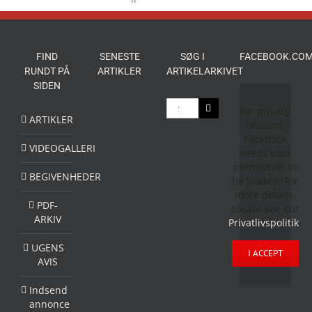
oplevelser
for
livet
FIND
SENESTE
SØG I
FACEBOOK.COM
RUNDT PÅ
ARTIKLER
ARTIKELARKIVET
SIDEN
Søg
For privacy
efter:
ARTIKLER
reasons
Facebook
VIDEOGALLERI
needs your
permission to
BEGIVENHEDER
be loaded. For
more details,
PDF-
please see our
ARKIV
Privatlivspolitik
.
UGENS
I ACCEPT
AVIS
Indsend
annonce