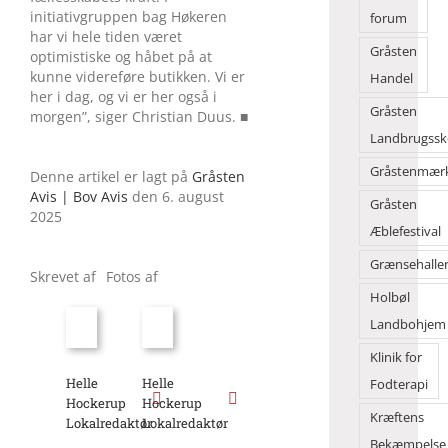
initiativgruppen bag Høkeren
forum
har vi hele tiden været
Gråsten
optimistiske og håbet på at
kunne videreføre butikken. Vi er
Handel
her i dag, og vi er her også i
Gråsten
morgen”, siger Christian Duus. ■
Landbrugssk
Gråstenmær
Denne artikel er lagt på
Gråsten
Avis | Bov Avis
den 6. august
Gråsten
2025
Æblefestival
Grænsehalle
Skrevet af
Fotos af
Holbøl
Landbohjem
Klinik for
Helle
Helle
Fodterapi
Hockerup
Hockerup
Kræftens
Lokalredaktør
Lokalredaktør
Bekæmpelse