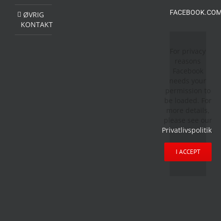
FACEBOOK.COM
ØVRIG
KONTAKT
For privacy
reasons
Facebook
needs your
permission to
be loaded. For
more details,
please see our
Privatlivspolitik
.
I ACCEPT