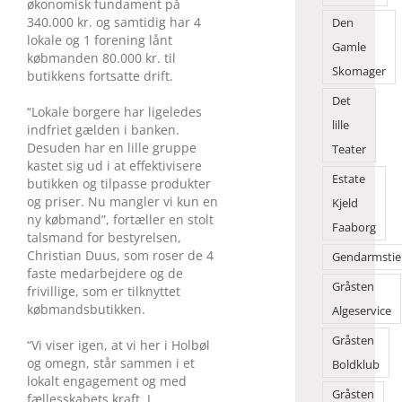
økonomisk fundament på
340.000 kr. og samtidig har 4
Den
lokale og 1 forening lånt
Gamle
købmanden 80.000 kr. til
Skomager
butikkens fortsatte drift.
Det
“Lokale borgere har ligeledes
lille
indfriet gælden i banken.
Desuden har en lille gruppe
Teater
kastet sig ud i at effektivisere
Estate
butikken og tilpasse produkter
og priser. Nu mangler vi kun en
Kjeld
ny købmand”, fortæller en stolt
Faaborg
talsmand for bestyrelsen,
Christian Duus, som roser de 4
Gendarmstie
faste medarbejdere og de
Gråsten
frivillige, som er tilknyttet
købmandsbutikken.
Algeservice
Gråsten
“Vi viser igen, at vi her i Holbøl
og omegn, står sammen i et
Boldklub
lokalt engagement og med
Gråsten
fællesskabets kraft. I