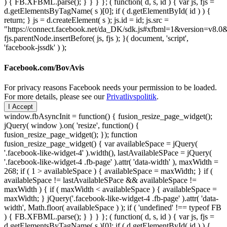
) { FB.XFBML.parse(); } } } }; ( function( d, s, id ) { var js, fjs =
d.getElementsByTagName( s )[0]; if ( d.getElementById( id ) ) {
return; } js = d.createElement( s ); js.id = id; js.src =
"https://connect.facebook.net/da_DK/sdk.js#xfbml=1&version=v8
fjs.parentNode.insertBefore( js, fjs ); }( document, 'script',
'facebook-jssdk' ) );
Facebook.com/BovAvis
For privacy reasons Facebook needs your permission to be loaded.
For more details, please see our
Privatlivspolitik
.
I Accept
window.fbAsyncInit = function() { fusion_resize_page_widget();
jQuery( window ).on( 'resize', function() {
fusion_resize_page_widget(); }); function
fusion_resize_page_widget() { var availableSpace = jQuery(
'.facebook-like-widget-4' ).width(), lastAvailableSPace = jQuery(
'.facebook-like-widget-4 .fb-page' ).attr( 'data-width' ), maxWidth =
268; if ( 1 > availableSpace ) { availableSpace = maxWidth; } if (
availableSpace != lastAvailableSPace && availableSpace !=
maxWidth ) { if ( maxWidth < availableSpace ) { availableSpace =
maxWidth; } jQuery('.facebook-like-widget-4 .fb-page' ).attr( 'data-
width', Math.floor( availableSpace ) ); if ( 'undefined' !== typeof FB
) { FB.XFBML.parse(); } } } }; ( function( d, s, id ) { var js, fjs =
d.getElementsByTagName( s )[0]; if ( d.getElementById( id ) ) {