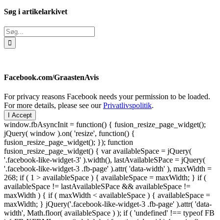
Søg i artikelarkivet
Søg
efter:
Facebook.com/GraastenAvis
For privacy reasons Facebook needs your permission to be loaded.
For more details, please see our
Privatlivspolitik
.
I Accept
window.fbAsyncInit = function() { fusion_resize_page_widget();
jQuery( window ).on( 'resize', function() {
fusion_resize_page_widget(); }); function
fusion_resize_page_widget() { var availableSpace = jQuery(
'.facebook-like-widget-3' ).width(), lastAvailableSPace = jQuery(
'.facebook-like-widget-3 .fb-page' ).attr( 'data-width' ), maxWidth =
268; if ( 1 > availableSpace ) { availableSpace = maxWidth; } if (
availableSpace != lastAvailableSPace && availableSpace !=
maxWidth ) { if ( maxWidth < availableSpace ) { availableSpace =
maxWidth; } jQuery('.facebook-like-widget-3 .fb-page' ).attr( 'data-
width', Math.floor( availableSpace ) ); if ( 'undefined' !== typeof FB