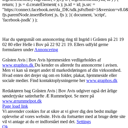
return; } js = d.createElement( s ); js.id = id; js.src =
"https://connect.facebook.net/da_DK/sdk.js#xfbml=1&version=v8
fjs.parentNode.insertBefore( js, fjs ); }( document, 'script',
'facebook-jssdk' ) );
Har du spørgsmål om annoncering ring til Ingrid i Gråsten på 21 19
02 80 ‬eller Helle i Bov på 22 92 21 19‬. Ellers udfyld gerne
formularen under
Annoncering
Gråsten Avis | Bov Avis hjemmesiden vedligeholdes af
www.graphos.dk
Du kender os allerede fra annoncerne i avisen.
Men vi kan så meget andet til markedsføringen af din virksomhed.
Hvad enten det drejer sig om en folder, plakat, hjemmeside eller
sociale medier. Find kontaktoplysningerne her
www.graphos.dk
Redaktøren bag Gråsten Avis | Bov Avis udgiver også det årlige
sønderjyske satirehæfte Æ Rummelpot. Se mere på
www.ærummelpot.dk
Facebook
Facebook
Facebook
Facebook
Instagram
Instagram
Instagram
LinkedIn
Page load link
Vi anvender cookies for at sikre at vi giver dig den bedst mulige
oplevelse af vores website. Hvis du fortsætter med at bruge dette site
vil vi antage at du er indforstået med det.
Settings
Ok