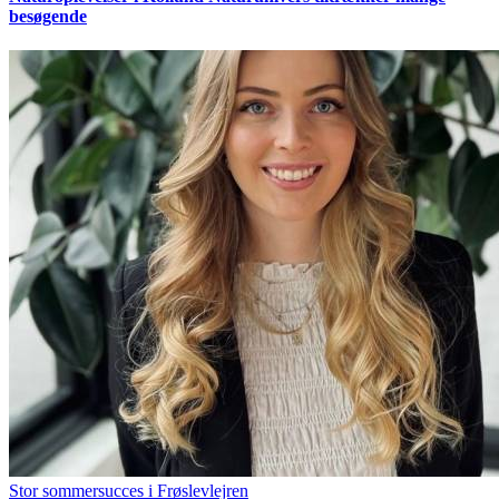
besøgende
Stor sommersucces i Frøslevlejren