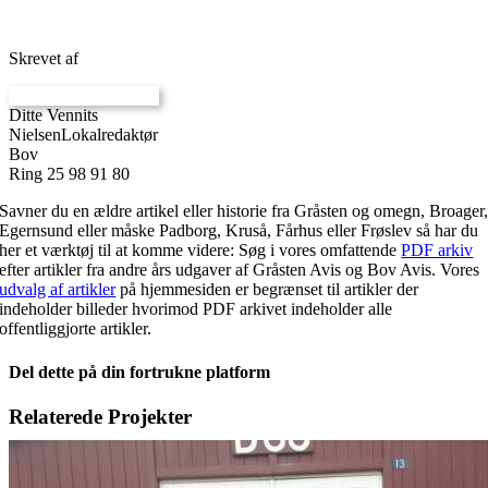
Skrevet af
Ditte Vennits
Nielsen
Lokalredaktør
Bov
Ring 25 98 91 80
Savner du en ældre artikel eller historie fra Gråsten og omegn, Broager
Egernsund eller måske Padborg, Kruså, Fårhus eller Frøslev så har du
her et værktøj til at komme videre: Søg i vores omfattende
PDF arkiv
efter artikler fra andre års udgaver af Gråsten Avis og Bov Avis. Vores
udvalg af artikler
på hjemmesiden er begrænset til artikler der
indeholder billeder hvorimod PDF arkivet indeholder alle
offentliggjorte artikler.
Del dette på din fortrukne platform
Facebook
X
LinkedIn
E-
Relaterede Projekter
mail