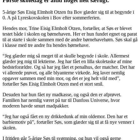
Første skoledag er altid noget helt særligt.
5-årige Søs Eisig Elmholt Otzen fra Bov glæder sig til at begynde i
0. A på Lyreskovskolen i Bov efter sommerferien.
Hendes mor, Trine Eisig Elmholt Otzen, fortæller, at Søs er blevet
testet både i skolen og børnehaven. Her er hun fundet egnet og parat
til at starte i skole sammen med de andre børnehavebørn. Søs skal gå
i klasse med tre andre fra hendes børnehave.
“Jeg glæder mig så meget til at skulle begynde i skole. Allermest
glæder jeg mig til lektierne. Jeg har fået en lilla skoletaske af mine
bedsteforældre. Og så har jeg fået et penalhus, der matcher. Det har
vi allerede prøvet, og alle blyanterne virkede. Jeg laver nemlig
opgaver sammen med min mor, og det er jeg helt vild med”,
fortæller Søs Eisig Elmholt Otzen med et stort smil.
Desuden har hun fået ny madkasse, og også den er afprøvet.
Familien har nemlig været på tur til Danfoss Universe, hvor
moderen havde smurt madpakker.
“Jeg har også fået en ny drikkedunk af min oldemor. Den har et
barbie­motiv på”, fortæller Søs, som glæder sig til at få nye venner i
skolen.
I fritiden går 5-årige Søs til svømning, og hun vil også gerne