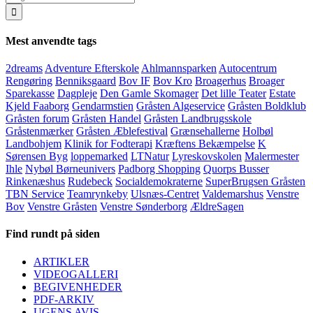
efter:
Mest anvendte tags
2dreams
Adventure Efterskole
Ahlmannsparken
Autocentrum
Rengøring
Benniksgaard
Bov IF
Bov Kro
Broagerhus
Broager
Sparekasse
Dagpleje
Den Gamle Skomager
Det lille Teater
Estate
Kjeld Faaborg
Gendarmstien
Gråsten Algeservice
Gråsten Boldklub
Gråsten forum
Gråsten Handel
Gråsten Landbrugsskole
Gråstenmærker
Gråsten Æblefestival
Grænsehallerne
Holbøl
Landbohjem
Klinik for Fodterapi
Kræftens Bekæmpelse
K
Sørensen Byg
loppemarked
LTNatur
Lyreskovskolen
Malermester
Ihle
Nybøl Børneunivers
Padborg Shopping
Quorps Busser
Rinkenæshus
Rudebeck
Socialdemokraterne
SuperBrugsen Gråsten
TBN Service
Teamrynkeby
Ulsnæs-Centret
Valdemarshus
Venstre
Bov
Venstre Gråsten
Venstre Sønderborg
ÆldreSagen
Find rundt på siden
ARTIKLER
VIDEOGALLERI
BEGIVENHEDER
PDF-ARKIV
UGENS AVIS