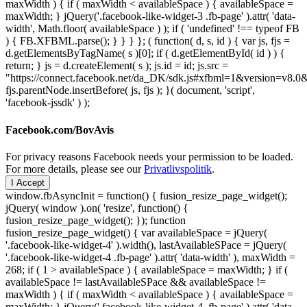
maxWidth ) { if ( maxWidth < availableSpace ) { availableSpace =
maxWidth; } jQuery('.facebook-like-widget-3 .fb-page' ).attr( 'data-
width', Math.floor( availableSpace ) ); if ( 'undefined' !== typeof FB
) { FB.XFBML.parse(); } } } }; ( function( d, s, id ) { var js, fjs =
d.getElementsByTagName( s )[0]; if ( d.getElementById( id ) ) {
return; } js = d.createElement( s ); js.id = id; js.src =
"https://connect.facebook.net/da_DK/sdk.js#xfbml=1&version=v8
fjs.parentNode.insertBefore( js, fjs ); }( document, 'script',
'facebook-jssdk' ) );
Facebook.com/BovAvis
For privacy reasons Facebook needs your permission to be loaded.
For more details, please see our
Privatlivspolitik
.
I Accept
window.fbAsyncInit = function() { fusion_resize_page_widget();
jQuery( window ).on( 'resize', function() {
fusion_resize_page_widget(); }); function
fusion_resize_page_widget() { var availableSpace = jQuery(
'.facebook-like-widget-4' ).width(), lastAvailableSPace = jQuery(
'.facebook-like-widget-4 .fb-page' ).attr( 'data-width' ), maxWidth =
268; if ( 1 > availableSpace ) { availableSpace = maxWidth; } if (
availableSpace != lastAvailableSPace && availableSpace !=
maxWidth ) { if ( maxWidth < availableSpace ) { availableSpace =
maxWidth; } jQuery('.facebook-like-widget-4 .fb-page' ).attr( 'data-