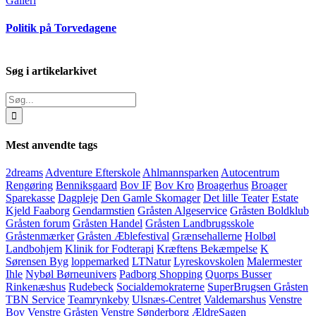
Galleri
Politik på Torvedagene
Søg i artikelarkivet
Søg
efter:
Mest anvendte tags
2dreams
Adventure Efterskole
Ahlmannsparken
Autocentrum
Rengøring
Benniksgaard
Bov IF
Bov Kro
Broagerhus
Broager
Sparekasse
Dagpleje
Den Gamle Skomager
Det lille Teater
Estate
Kjeld Faaborg
Gendarmstien
Gråsten Algeservice
Gråsten Boldklub
Gråsten forum
Gråsten Handel
Gråsten Landbrugsskole
Gråstenmærker
Gråsten Æblefestival
Grænsehallerne
Holbøl
Landbohjem
Klinik for Fodterapi
Kræftens Bekæmpelse
K
Sørensen Byg
loppemarked
LTNatur
Lyreskovskolen
Malermester
Ihle
Nybøl Børneunivers
Padborg Shopping
Quorps Busser
Rinkenæshus
Rudebeck
Socialdemokraterne
SuperBrugsen Gråsten
TBN Service
Teamrynkeby
Ulsnæs-Centret
Valdemarshus
Venstre
Bov
Venstre Gråsten
Venstre Sønderborg
ÆldreSagen