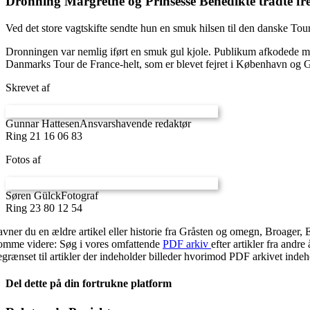
Dronning Margrethe og Prinsesse Benedikte trådte fr
Ved det store vagtskifte sendte hun en smuk hilsen til den danske Tou
Dronningen var nemlig iført en smuk gul kjole. Publikum afkodede med
Danmarks Tour de France-helt, som er blevet fejret i København og 
Skrevet af
Gunnar Hattesen
Ansvarshavende redaktør
Ring 21 16 06 83
Fotos af
Søren Gülck
Fotograf
Ring 23 80 12 54
avner du en ældre artikel eller historie fra Gråsten og omegn, Broager, 
omme videre: Søg i vores omfattende
PDF arkiv
efter artikler fra and
egrænset til artikler der indeholder billeder hvorimod PDF arkivet indehol
Del dette på din fortrukne platform