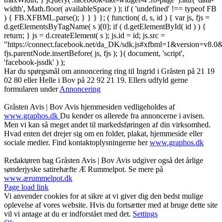
width', Math.floor( availableSpace ) ); if ( 'undefined' !== typeof FB
) { FB.XFBML.parse(); } } } }; ( function( d, s, id ) { var js, fjs =
d.getElementsByTagName( s )[0]; if ( d.getElementById( id ) ) {
return; } js = d.createElement( s ); js.id = id; js.src =
"https://connect.facebook.net/da_DK/sdk.js#xfbml=1&version=v8
fjs.parentNode.insertBefore( js, fjs ); }( document, 'script',
'facebook-jssdk' ) );
Har du spørgsmål om annoncering ring til Ingrid i Gråsten på 21 19
02 80 ‬eller Helle i Bov på 22 92 21 19‬. Ellers udfyld gerne
formularen under
Annoncering
Gråsten Avis | Bov Avis hjemmesiden vedligeholdes af
www.graphos.dk
Du kender os allerede fra annoncerne i avisen.
Men vi kan så meget andet til markedsføringen af din virksomhed.
Hvad enten det drejer sig om en folder, plakat, hjemmeside eller
sociale medier. Find kontaktoplysningerne her
www.graphos.dk
Redaktøren bag Gråsten Avis | Bov Avis udgiver også det årlige
sønderjyske satirehæfte Æ Rummelpot. Se mere på
www.ærummelpot.dk
Facebook
Facebook
Facebook
Facebook
Instagram
Instagram
Instagram
LinkedIn
Page load link
Vi anvender cookies for at sikre at vi giver dig den bedst mulige
oplevelse af vores website. Hvis du fortsætter med at bruge dette site
vil vi antage at du er indforstået med det.
Settings