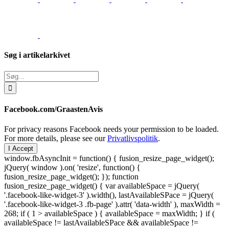
Søg i artikelarkivet
Søg
efter:
Facebook.com/GraastenAvis
For privacy reasons Facebook needs your permission to be loaded.
For more details, please see our
Privatlivspolitik
.
I Accept
window.fbAsyncInit = function() { fusion_resize_page_widget();
jQuery( window ).on( 'resize', function() {
fusion_resize_page_widget(); }); function
fusion_resize_page_widget() { var availableSpace = jQuery(
'.facebook-like-widget-3' ).width(), lastAvailableSPace = jQuery(
'.facebook-like-widget-3 .fb-page' ).attr( 'data-width' ), maxWidth =
268; if ( 1 > availableSpace ) { availableSpace = maxWidth; } if (
availableSpace != lastAvailableSPace && availableSpace !=