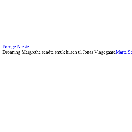
Forrige
Næste
Dronning Margrethe sendte smuk hilsen til Jonas Vingegaard
Marta S