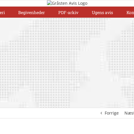
eri
Begivenheder
PDF-arkiv
Ugens avis
Kon
Forrige
Næs