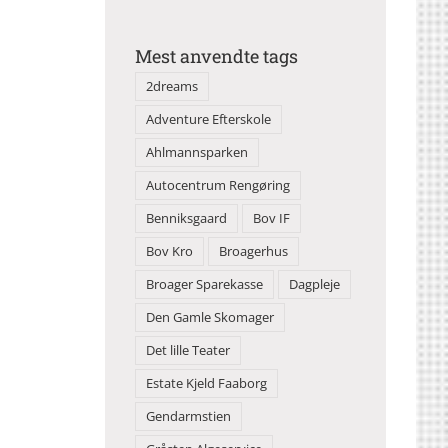
Mest anvendte tags
2dreams
Adventure Efterskole
Ahlmannsparken
Autocentrum Rengøring
Benniksgaard
Bov IF
Bov Kro
Broagerhus
Broager Sparekasse
Dagpleje
Den Gamle Skomager
Det lille Teater
Estate Kjeld Faaborg
Gendarmstien