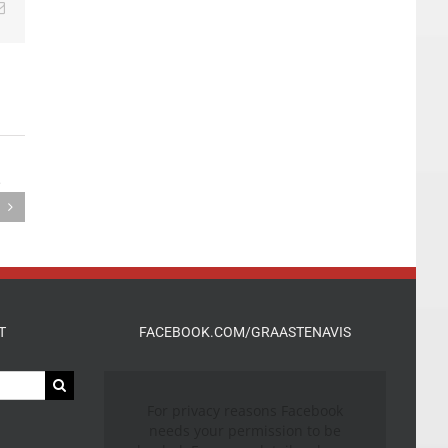
edIn
E-
mail
T
FACEBOOK.COM/GRAASTENAVIS
For privacy reasons Facebook
needs your permission to be