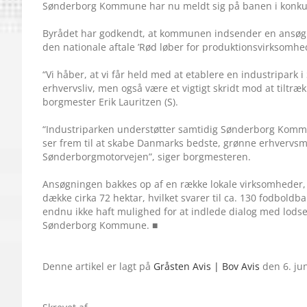
Sønderborg Kommune har nu meldt sig på banen i konkurr
Byrådet har godkendt, at kommunen indsender en ansøgni
den nationale aftale ’Rød løber for produktionsvirksomhed
“Vi håber, at vi får held med at etablere en industripark 
erhvervsliv, men også være et vigtigt skridt mod at tiltr
borgmester Erik Lauritzen (S).
“Industriparken understøtter samtidig Søn­derborg Kommu
ser frem til at skabe Danmarks bedste, grønne erhvervsmil
Sønderborgmotorvejen”, siger borgmesteren.
Ansøgningen bakkes op af en række lokale virksomheder, so
dække cirka 72 hektar, hvilket svarer til ca. 130 fodbol
endnu ikke haft mulighed for at indlede dialog med lodsej
Sønderborg Kommune. ■
Denne artikel er lagt på
Gråsten Avis | Bov Avis
den 6. ju