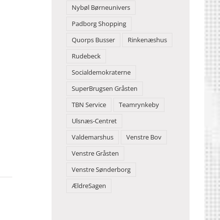
Nybøl Børneunivers
Padborg Shopping
Quorps Busser
Rinkenæshus
Rudebeck
Socialdemokraterne
SuperBrugsen Gråsten
TBN Service
Teamrynkeby
Ulsnæs-Centret
Valdemarshus
Venstre Bov
Venstre Gråsten
Venstre Sønderborg
ÆldreSagen