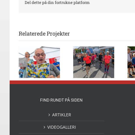
Del dette på din fortrukne platform
Relaterede Projekter
nsang
Flot danseshow
Børn solgte
 mange
foran 2Dreams
deres legesager
rvet
FIND RUNDT PÅ SIDEN
ARTIKLER
VIDEOGALLERI