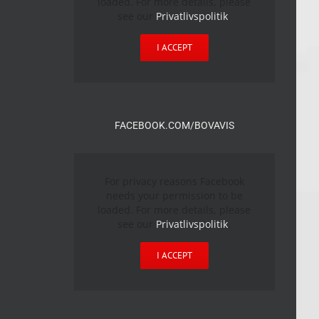
loaded. For more details, please
see our
Privatlivspolitik
.
I ACCEPT
FACEBOOK.COM/BOVAVIS
For privacy reasons Facebook
needs your permission to be
loaded. For more details, please
see our
Privatlivspolitik
.
I ACCEPT