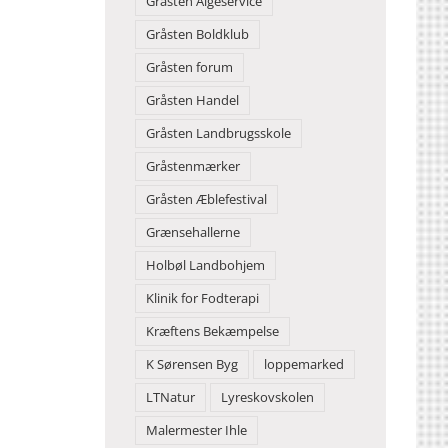
Gråsten Algeservice
Gråsten Boldklub
Gråsten forum
Gråsten Handel
Gråsten Landbrugsskole
Gråstenmærker
Gråsten Æblefestival
Grænsehallerne
Holbøl Landbohjem
Klinik for Fodterapi
Kræftens Bekæmpelse
K Sørensen Byg
loppemarked
LTNatur
Lyreskovskolen
Malermester Ihle