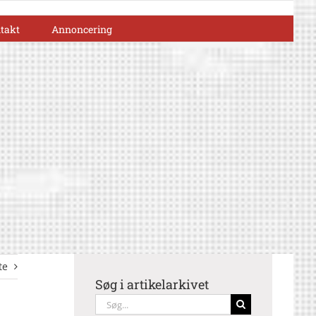
takt
Annoncering
te
Søg i artikelarkivet
Søg
efter: