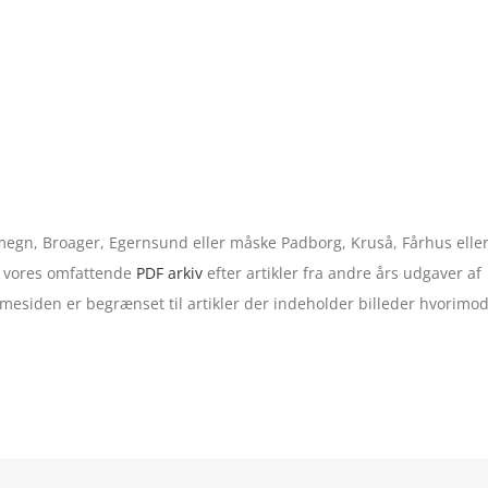
 omegn, Broager, Egernsund eller måske Padborg, Kruså, Fårhus elle
 i vores omfattende
PDF arkiv
efter artikler fra andre års udgaver af
esiden er begrænset til artikler der indeholder billeder hvorimo