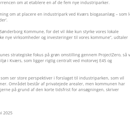
encen om at etablere en af de fem nye industriparker.
ng om at placere en industripark ved Kværs biogasanlæg – som l
er’.
i Sønderborg Kommune, for det vil ikke kun styrke vores lokale
ække nye virksomheder og investeringer til vores kommune”, udtaler
nes strategiske fokus på grøn omstilling gennem ProjectZero, så v
jø i Kværs, som ligger rigtig centralt ved motorvej E45 og
m ser store perspektiver i forslaget til industriparken, som vil
dbaner. Området består af privatejede arealer, men kommunen har
erne på grund af den korte tidsfrist for ansøgningen, skriver
ni 2025