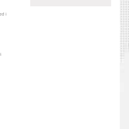
ed i
i