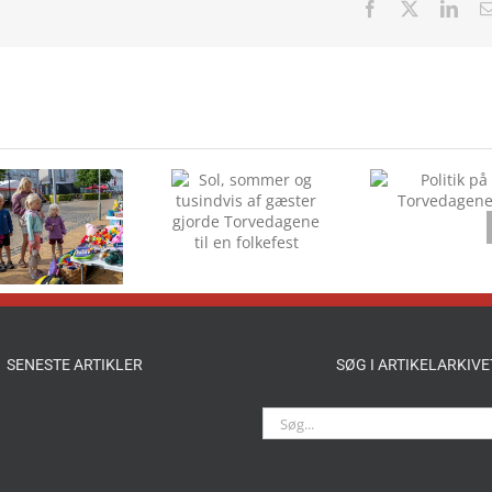
Facebook
X
Link
Sol, sommer og
Politik på
tusindvis af
Torvedagene
gæster gjorde
Torvedagene til
en folkefest
SENESTE ARTIKLER
SØG I ARTIKELARKIVE
Søg
efter: