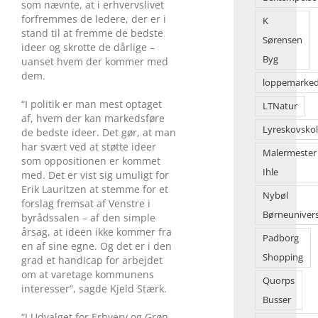
som nævnte, at i erhvervslivet
forfremmes de ledere, der er i
K
stand til at fremme de bedste
Sørensen
ideer og skrotte de dårlige –
Byg
uanset hvem der kommer med
dem.
loppemarke
“I politik er man mest optaget
LTNatur
af, hvem der kan markedsføre
Lyreskovsko
de bedste ideer. Det gør, at man
har svært ved at støtte ideer
Malermester
som oppositionen er kommet
Ihle
med. Det er vist sig umuligt for
Erik Lauritzen at stemme for et
Nybøl
forslag fremsat af Venstre i
Børneuniver
byrådssalen – af den simple
årsag, at ideen ikke kommer fra
Padborg
en af sine egne. Og det er i den
Shopping
grad et handicap for arbejdet
om at varetage kommunens
Quorps
interesser”, sagde Kjeld Stærk.
Busser
“I Udvalget for Erhverv og Grøn