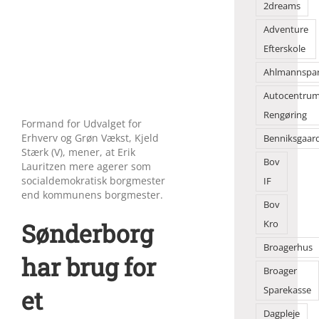
2dreams
Adventure
Efterskole
Ahlmannspa
Autocentru
Rengøring
Formand for Udvalget for
Erhverv og Grøn Vækst, Kjeld
Benniksgaar
Stærk (V), mener, at Erik
Bov
Lauritzen mere agerer som
socialdemokratisk borgmester
IF
end kommunens borgmester.
Bov
Sønderborg
Kro
Broagerhus
har brug for
Broager
et
Sparekasse
Dagpleje