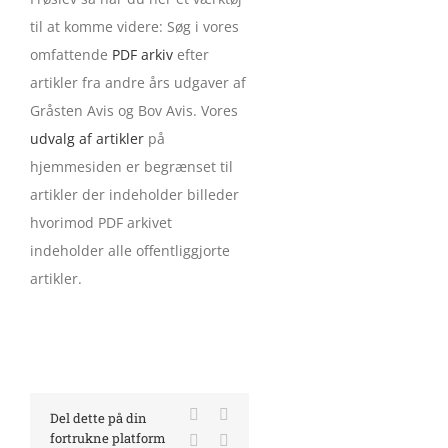
til at komme videre: Søg i vores
omfattende
PDF arkiv
efter
artikler fra andre års udgaver af
Gråsten Avis og Bov Avis. Vores
udvalg af artikler
på
hjemmesiden er begrænset til
artikler der indeholder billeder
hvorimod PDF arkivet
indeholder alle offentliggjorte
artikler.
Facebook
X
Del dette på din
fortrukne platform
LinkedIn
E-