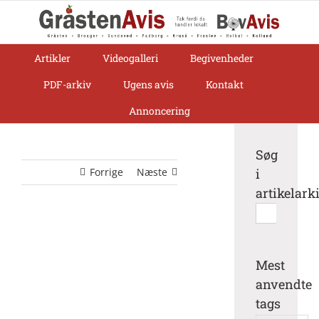
Skip
to
content
Artikler
Videogalleri
Begivenheder
PDF-arkiv
Ugens avis
Kontakt
Annoncering
Søg
Forrige
Næste
i
artikelark
Søg
efter:
Mest
anvendte
tags