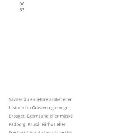
06
83
Savner du en ældre artikel eller
historie fra Gråsten og omegn,
Broager, Egernsund eller måske
Padborg, Kruså, Fårhus eller
Frøslev så har du her et værktøj