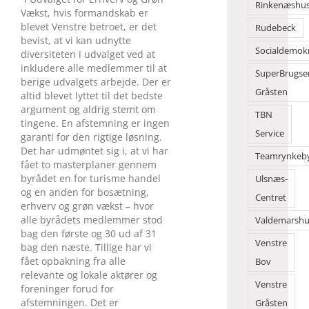
Rinkenæshu
Vækst, hvis formandskab er
blevet Venstre betroet, er det
Rudebeck
bevist, at vi kan udnytte
Socialdemok
diversiteten i udvalget ved at
inkludere alle medlemmer til at
SuperBrugse
berige udvalgets arbejde. Der er
Gråsten
altid blevet lyttet til det bedste
argument og aldrig stemt om
TBN
tingene. En afstemning er ingen
Service
garanti for den rigtige løsning.
Det har udmøntet sig i, at vi har
Teamrynkeb
fået to masterplaner gennem
byrådet en for turisme handel
Ulsnæs-
og en anden for bosætning,
Centret
erhverv og grøn vækst – hvor
alle byrådets medlemmer stod
Valdemarshu
bag den første og 30 ud af 31
Venstre
bag den næste. Tillige har vi
fået opbakning fra alle
Bov
relevante og lokale aktører og
Venstre
foreninger forud for
afstemningen. Det er
Gråsten