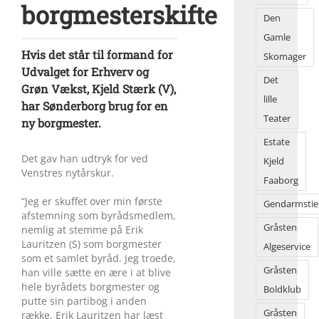
borgmesterskifte
Den
Gamle
Hvis det står til formand for
Skomager
Udvalget for Erhverv og
Det
Grøn Vækst, Kjeld Stærk (V),
lille
har Sønder­borg brug for en
Teater
ny borgmester.
Estate
Det gav han udtryk for ved
Kjeld
Venstres nytårskur.
Faaborg
“Jeg er skuffet over min første
Gendarmstie
afstemning som byrådsmedlem,
Gråsten
nemlig at stemme på Erik
Lauritzen (S) som borgmester
Algeservice
som et samlet byråd. Jeg troede,
Gråsten
han ville sætte en ære i at blive
hele byrådets borgmester og
Boldklub
putte sin partibog i anden
Gråsten
række. Erik Lauritzen har læst