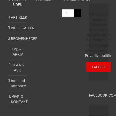
SIDEN
Søg
For privacy
efter:
ARTIKLER
reasons
Facebook
VIDEOGALLERI
needs your
permission to
BEGIVENHEDER
be loaded. For
more details,
PDF-
please see our
ARKIV
Privatlivspolitik
.
UGENS
I ACCEPT
AVIS
Indsend
annonce
FACEBOOK.COM
ØVRIG
KONTAKT
For privacy