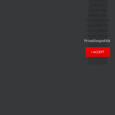
reasons
Facebook
needs your
permission to
be loaded. For
more details,
please see our
Privatlivspolitik
.
I ACCEPT