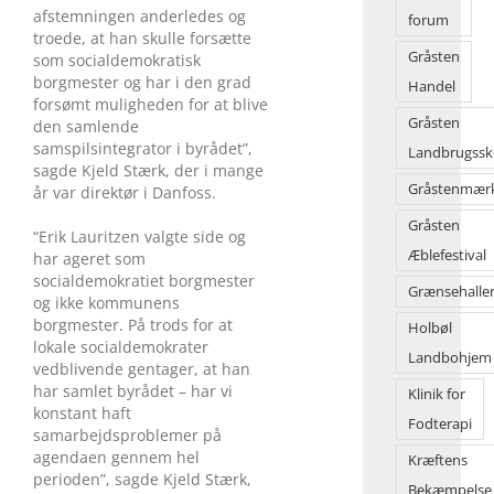
afstemningen anderledes og
forum
troede, at han skulle forsætte
Gråsten
som socialdemokratisk
borgmester og har i den grad
Handel
forsømt muligheden for at blive
Gråsten
den samlende
samspilsintegrator i byrådet”,
Landbrugssk
sagde Kjeld Stærk, der i mange
Gråstenmær
år var direktør i Danfoss.
Gråsten
“Erik Lauritzen valgte side og
Æblefestival
har ageret som
socialdemokratiet borgmester
Grænsehalle
og ikke kommunens
borgmester. På trods for at
Holbøl
lokale socialdemokrater
Landbohjem
vedblivende gentager, at han
har samlet byrådet – har vi
Klinik for
konstant haft
Fodterapi
samarbejdsproblemer på
agendaen gennem hel
Kræftens
perioden”, sagde Kjeld Stærk,
Bekæmpelse