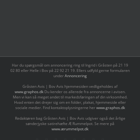
Har du spørgsmål om annoncering ring til Ingrid i Gråsten på 21 19
02 80 ‬eller Helle i Bov på 22 92 21 19‬. Ellers udfyld gerne formularen
under
Annoncering
Gråsten Avis | Bov Avis hjemmesiden vedligeholdes af
www.graphos.dk
Du kender os allerede fra annoncerne i avisen.
Men vi kan så meget andet til markedsføringen af din virksomhed.
Hvad enten det drejer sig om en folder, plakat, hjemmeside eller
sociale medier. Find kontaktoplysningerne her
www.graphos.dk
Redaktøren bag Gråsten Avis | Bov Avis udgiver også det årlige
sønderjyske satirehæfte Æ Rummelpot. Se mere på
www.ærummelpot.dk