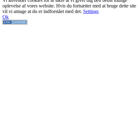
Vi anvender cookies for at sikre at vi giver dig den bedst mulige
oplevelse af vores website. Hvis du fortsætter med at bruge dette site
vil vi antage at du er indforstået med det.
Settings
Ok
Go
to
Top