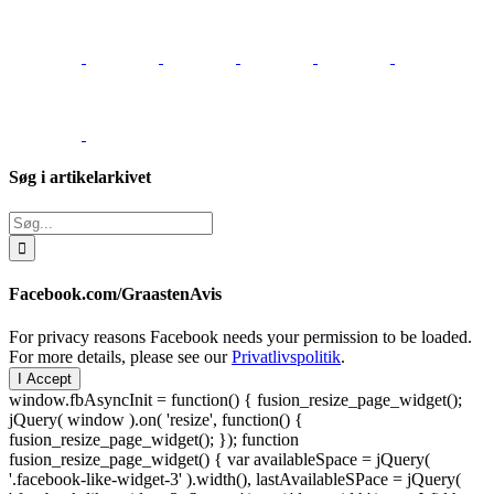
Søg i artikelarkivet
Søg
efter:
Facebook.com/GraastenAvis
For privacy reasons Facebook needs your permission to be loaded.
For more details, please see our
Privatlivspolitik
.
I Accept
window.fbAsyncInit = function() { fusion_resize_page_widget();
jQuery( window ).on( 'resize', function() {
fusion_resize_page_widget(); }); function
fusion_resize_page_widget() { var availableSpace = jQuery(
'.facebook-like-widget-3' ).width(), lastAvailableSPace = jQuery(