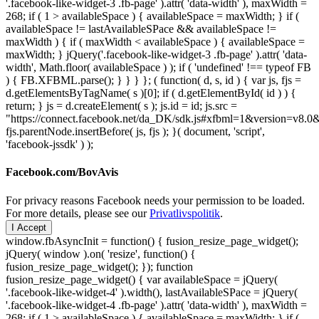
'.facebook-like-widget-3 .fb-page' ).attr( 'data-width' ), maxWidth =
268; if ( 1 > availableSpace ) { availableSpace = maxWidth; } if (
availableSpace != lastAvailableSPace && availableSpace !=
maxWidth ) { if ( maxWidth < availableSpace ) { availableSpace =
maxWidth; } jQuery('.facebook-like-widget-3 .fb-page' ).attr( 'data-
width', Math.floor( availableSpace ) ); if ( 'undefined' !== typeof FB
) { FB.XFBML.parse(); } } } }; ( function( d, s, id ) { var js, fjs =
d.getElementsByTagName( s )[0]; if ( d.getElementById( id ) ) {
return; } js = d.createElement( s ); js.id = id; js.src =
"https://connect.facebook.net/da_DK/sdk.js#xfbml=1&version=v8
fjs.parentNode.insertBefore( js, fjs ); }( document, 'script',
'facebook-jssdk' ) );
Facebook.com/BovAvis
For privacy reasons Facebook needs your permission to be loaded.
For more details, please see our
Privatlivspolitik
.
I Accept
window.fbAsyncInit = function() { fusion_resize_page_widget();
jQuery( window ).on( 'resize', function() {
fusion_resize_page_widget(); }); function
fusion_resize_page_widget() { var availableSpace = jQuery(
'.facebook-like-widget-4' ).width(), lastAvailableSPace = jQuery(
'.facebook-like-widget-4 .fb-page' ).attr( 'data-width' ), maxWidth =
268; if ( 1 > availableSpace ) { availableSpace = maxWidth; } if (