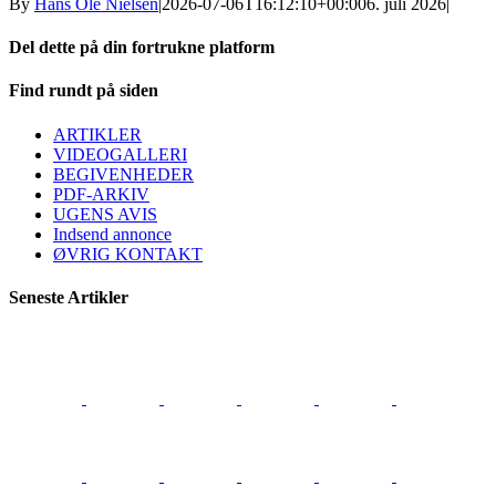
By
Hans Ole Nielsen
|
2026-07-06T16:12:10+00:00
6. juli 2026
|
Del dette på din fortrukne platform
Facebook
X
LinkedIn
E-
Find rundt på siden
mail
ARTIKLER
VIDEOGALLERI
BEGIVENHEDER
PDF-ARKIV
UGENS AVIS
Indsend annonce
ØVRIG KONTAKT
Seneste Artikler