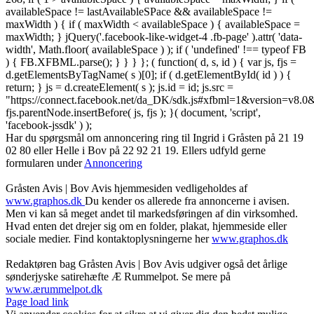
availableSpace != lastAvailableSPace && availableSpace !=
maxWidth ) { if ( maxWidth < availableSpace ) { availableSpace =
maxWidth; } jQuery('.facebook-like-widget-4 .fb-page' ).attr( 'data-
width', Math.floor( availableSpace ) ); if ( 'undefined' !== typeof FB
) { FB.XFBML.parse(); } } } }; ( function( d, s, id ) { var js, fjs =
d.getElementsByTagName( s )[0]; if ( d.getElementById( id ) ) {
return; } js = d.createElement( s ); js.id = id; js.src =
"https://connect.facebook.net/da_DK/sdk.js#xfbml=1&version=v8
fjs.parentNode.insertBefore( js, fjs ); }( document, 'script',
'facebook-jssdk' ) );
Har du spørgsmål om annoncering ring til Ingrid i Gråsten på 21 19
02 80 ‬eller Helle i Bov på 22 92 21 19‬. Ellers udfyld gerne
formularen under
Annoncering
Gråsten Avis | Bov Avis hjemmesiden vedligeholdes af
www.graphos.dk
Du kender os allerede fra annoncerne i avisen.
Men vi kan så meget andet til markedsføringen af din virksomhed.
Hvad enten det drejer sig om en folder, plakat, hjemmeside eller
sociale medier. Find kontaktoplysningerne her
www.graphos.dk
Redaktøren bag Gråsten Avis | Bov Avis udgiver også det årlige
sønderjyske satirehæfte Æ Rummelpot. Se mere på
www.ærummelpot.dk
Facebook
Facebook
Facebook
Facebook
Instagram
Instagram
Instagram
LinkedIn
Page load link