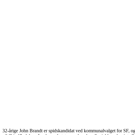
32-årige John Brandt er spidskandidat ved kom­munal­valget for SF, og