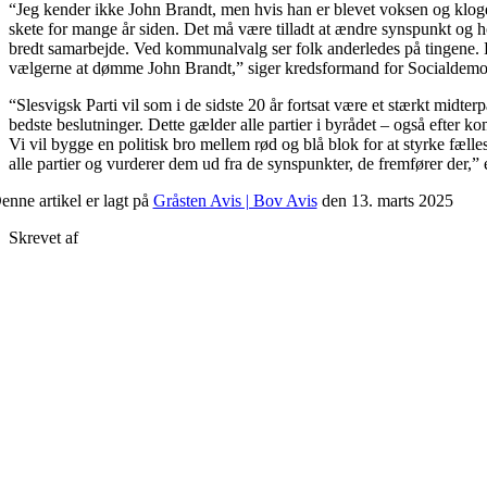
“Jeg kender ikke John Brandt, men hvis han er blevet voksen og kloge
skete for mange år siden. Det må være tilladt at ændre synspunkt og ho
bredt samarbejde. Ved kommunalvalg ser folk anderledes på tingene. De
vælgerne at dømme John Brandt,” siger kredsformand for Social­demokr
“Slesvigsk Parti vil som i de sidste 20 år fortsat være et stærkt midter
bedste beslutninger. Dette gælder alle partier i byrådet – også efte
Vi vil bygge en politisk bro mellem rød og blå blok for at styrke fæ
alle partier og vurderer dem ud fra de synspunkter, de fremfører der
enne artikel er lagt på
Gråsten Avis | Bov Avis
den 13. marts 2025
Skrevet af