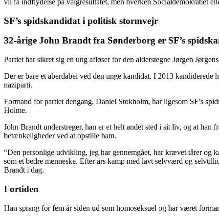
vil få indflydelse på valgresultatet, men hverken Social­demokratiet elle
SF’s spidskandidat i politisk stormvejr
32-årige John Brandt fra Sønderborg er SF’s spidsk
Partiet har sikret sig en ung afløser for den alderstegne Jørgen Jørgens
Der er bare et aberdabei ved den unge kandidat. I 2013 kandiderede han
naziparti.
Formand for partiet dengang, Daniel Stokholm, har ligesom SF’s spid
Holme.
John Brandt understreger, han er et helt andet sted i sit liv, og at han f
betænkeligheder ved at opstille ham.
“Den personlige udvikling, jeg har gennemgået, har krævet tårer og
som et bedre menneske. Efter års kamp med lavt selvværd og selvtillid 
Brandt i dag.
Fortiden
Han sprang for fem år siden ud som homoseksuel og har været forma