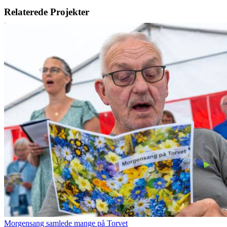
Facebook
X
LinkedIn
E-
Relaterede Projekter
mail
Morgensang samlede mange på Torvet