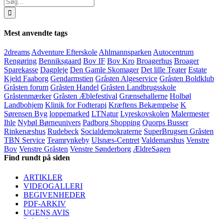
Søg
efter:
Mest anvendte tags
2dreams
Adventure Efterskole
Ahlmannsparken
Autocentrum
Rengøring
Benniksgaard
Bov IF
Bov Kro
Broagerhus
Broager
Sparekasse
Dagpleje
Den Gamle Skomager
Det lille Teater
Estate
Kjeld Faaborg
Gendarmstien
Gråsten Algeservice
Gråsten Boldklub
Gråsten forum
Gråsten Handel
Gråsten Landbrugsskole
Gråstenmærker
Gråsten Æblefestival
Grænsehallerne
Holbøl
Landbohjem
Klinik for Fodterapi
Kræftens Bekæmpelse
K
Sørensen Byg
loppemarked
LTNatur
Lyreskovskolen
Malermester
Ihle
Nybøl Børneunivers
Padborg Shopping
Quorps Busser
Rinkenæshus
Rudebeck
Socialdemokraterne
SuperBrugsen Gråsten
TBN Service
Teamrynkeby
Ulsnæs-Centret
Valdemarshus
Venstre
Bov
Venstre Gråsten
Venstre Sønderborg
ÆldreSagen
Find rundt på siden
ARTIKLER
VIDEOGALLERI
BEGIVENHEDER
PDF-ARKIV
UGENS AVIS