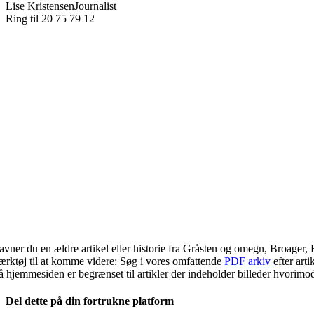
Lise Kristensen
Journalist
Ring til 20 75 79 12
avner du en ældre artikel eller historie fra Gråsten og omegn, Broager,
ærktøj til at komme videre: Søg i vores omfattende
PDF arkiv
efter art
å hjemmesiden er begrænset til artikler der indeholder billeder hvorimod 
Del dette på din fortrukne platform