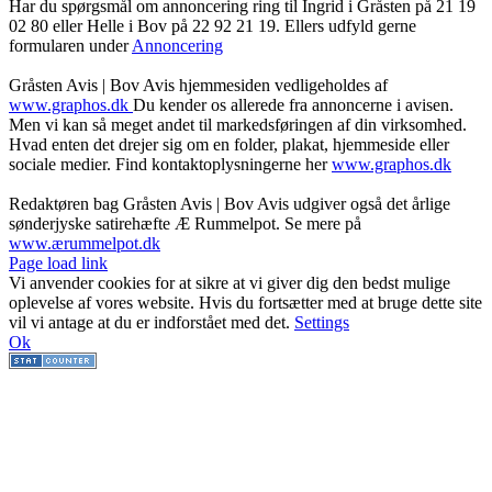
Har du spørgsmål om annoncering ring til Ingrid i Gråsten på 21 19
02 80 ‬eller Helle i Bov på 22 92 21 19‬. Ellers udfyld gerne
formularen under
Annoncering
Gråsten Avis | Bov Avis hjemmesiden vedligeholdes af
www.graphos.dk
Du kender os allerede fra annoncerne i avisen.
Men vi kan så meget andet til markedsføringen af din virksomhed.
Hvad enten det drejer sig om en folder, plakat, hjemmeside eller
sociale medier. Find kontaktoplysningerne her
www.graphos.dk
Redaktøren bag Gråsten Avis | Bov Avis udgiver også det årlige
sønderjyske satirehæfte Æ Rummelpot. Se mere på
www.ærummelpot.dk
Facebook
Facebook
Facebook
Facebook
Instagram
Instagram
Instagram
LinkedIn
Page load link
Vi anvender cookies for at sikre at vi giver dig den bedst mulige
oplevelse af vores website. Hvis du fortsætter med at bruge dette site
vil vi antage at du er indforstået med det.
Settings
Ok
Go
to
Top