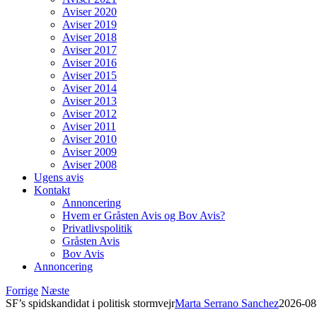
Aviser 2020
Aviser 2019
Aviser 2018
Aviser 2017
Aviser 2016
Aviser 2015
Aviser 2014
Aviser 2013
Aviser 2012
Aviser 2011
Aviser 2010
Aviser 2009
Aviser 2008
Ugens avis
Kontakt
Annoncering
Hvem er Gråsten Avis og Bov Avis?
Privatlivspolitik
Gråsten Avis
Bov Avis
Annoncering
Forrige
Næste
SF’s spidskandidat i politisk stormvejr
Marta Serrano Sanchez
2026-08