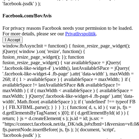
'facebook-jssdk' ) );
Facebook.com/BovAvis
For privacy reasons Facebook needs your permission to be loaded.
For more details, please see our
Privatlivspolitik
.
I Accept
window.fbAsyncInit = function() { fusion_resize_page_widget();
jQuery( window ).on( 'resize', function() {
fusion_resize_page_widget(); }); function
fusion_resize_page_widget() { var availableSpace = jQuery(
'.facebook-like-widget-4' ).width(), lastAvailableSPace = jQuery(
'.facebook-like-widget-4 .fb-page' ).attr( 'data-width' ), maxWidth =
268; if ( 1 > availableSpace ) { availableSpace = maxWidth; } if (
availableSpace != lastAvailableSPace && availableSpace !=
maxWidth ) { if ( maxWidth < availableSpace ) { availableSpace =
maxWidth; } jQuery('.facebook-like-widget-4 .fb-page' ).attr( 'data-
width', Math.floor( availableSpace ) ); if ( 'undefined' !== typeof FB
) { FB.XFBML.parse(); } } } }; ( function( d, s, id ) { var js, fjs =
d.getElementsByTagName( s )[0]; if ( d.getElementById( id ) ) {
return; } js = d.createElement( s ); js.id = id; js.src =
"https://connect.facebook.net/da_DK/sdk.js#xfbml=1&version=v8
fjs.parentNode.insertBefore( js, fjs ); }( document, 'script',
'facebook-jssdk' ) );