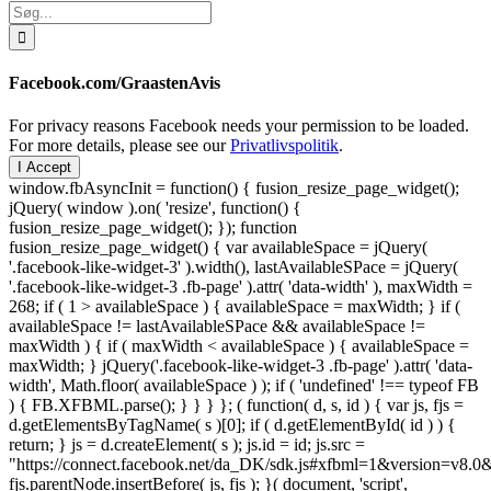
Søg
efter:
Facebook.com/GraastenAvis
For privacy reasons Facebook needs your permission to be loaded.
For more details, please see our
Privatlivspolitik
.
I Accept
window.fbAsyncInit = function() { fusion_resize_page_widget();
jQuery( window ).on( 'resize', function() {
fusion_resize_page_widget(); }); function
fusion_resize_page_widget() { var availableSpace = jQuery(
'.facebook-like-widget-3' ).width(), lastAvailableSPace = jQuery(
'.facebook-like-widget-3 .fb-page' ).attr( 'data-width' ), maxWidth =
268; if ( 1 > availableSpace ) { availableSpace = maxWidth; } if (
availableSpace != lastAvailableSPace && availableSpace !=
maxWidth ) { if ( maxWidth < availableSpace ) { availableSpace =
maxWidth; } jQuery('.facebook-like-widget-3 .fb-page' ).attr( 'data-
width', Math.floor( availableSpace ) ); if ( 'undefined' !== typeof FB
) { FB.XFBML.parse(); } } } }; ( function( d, s, id ) { var js, fjs =
d.getElementsByTagName( s )[0]; if ( d.getElementById( id ) ) {
return; } js = d.createElement( s ); js.id = id; js.src =
"https://connect.facebook.net/da_DK/sdk.js#xfbml=1&version=v8
fjs.parentNode.insertBefore( js, fjs ); }( document, 'script',