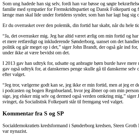
Som ung hadede han sig selv, fordi han var bøsse og søgte bekræftelse 
familie med sympatier for Frem­skridts­partiet og Dansk Folke­parti og 
længe man skal lide under fortidens synder, som han har lagt bag sig o
Er du overrasket over den polemik, din fortid har skabt, når du hele 
“Ja, det overrasker mig. Jeg har altid været ærlig om min fortid og har 
et mere retfærdigt og inkluderende Søn­der­borg, uanset om det handler 
politik og går meget op i det,” siger John Brandt, der også går ind for
under ikke at være bevidst om det.
I 2013 gav han udtryk for, udsatte og anbragte børn burde have mere 
gav også udtryk for, at danskernes penge skulle gå til danskerne selv 
efter valget.
“Jeg tror, vælgerne godt kan se, jeg ikke er min fortid, men at jeg er 
i podcasten og bogen Regnbue­land, hvor jeg åbner op om min personlige
sige, jeg elsker mig selv og dermed også verden omkring mig,” siger 
svinget, da Socia­listisk Folke­parti står til fremgang ved valget.
Kommentar fra S og SP
Socialdemokratiets kredsformand i Søn­der­borg kredsen, Steen Groth 
var nynazist.