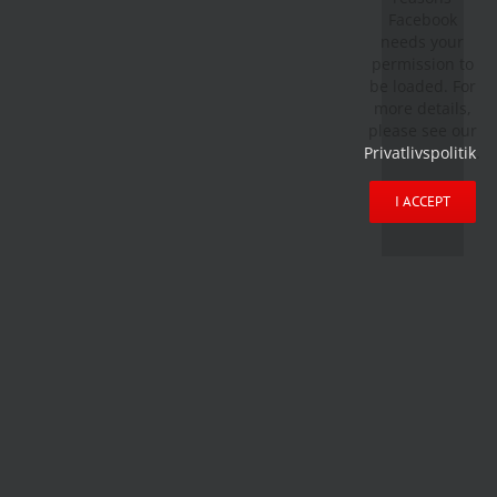
Facebook
needs your
permission to
be loaded. For
more details,
please see our
Privatlivspolitik
.
I ACCEPT