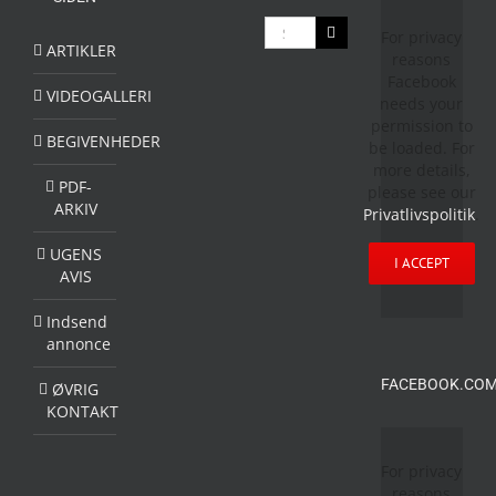
Søg
For privacy
efter:
ARTIKLER
reasons
Facebook
VIDEOGALLERI
needs your
permission to
BEGIVENHEDER
be loaded. For
more details,
PDF-
please see our
ARKIV
Privatlivspolitik
.
UGENS
I ACCEPT
AVIS
Indsend
annonce
FACEBOOK.COM
ØVRIG
KONTAKT
For privacy
reasons