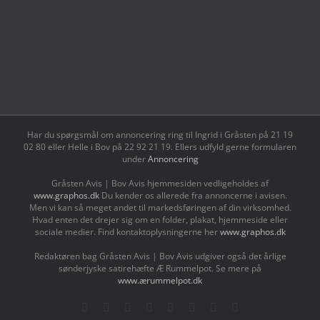
Har du spørgsmål om annoncering ring til Ingrid i Gråsten på 21 19
02 80 ‬eller Helle i Bov på 22 92 21 19‬. Ellers udfyld gerne formularen
under
Annoncering
Gråsten Avis | Bov Avis hjemmesiden vedligeholdes af
www.graphos.dk
Du kender os allerede fra annoncerne i avisen.
Men vi kan så meget andet til markedsføringen af din virksomhed.
Hvad enten det drejer sig om en folder, plakat, hjemmeside eller
sociale medier. Find kontaktoplysningerne her
www.graphos.dk
Redaktøren bag Gråsten Avis | Bov Avis udgiver også det årlige
sønderjyske satirehæfte Æ Rummelpot. Se mere på
www.ærummelpot.dk
Facebook
Facebook
Facebook
Facebook
Instagram
Instagram
Instagram
LinkedIn