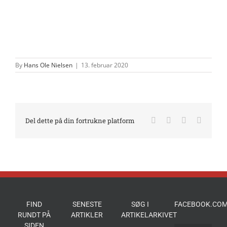
By
Hans Ole Nielsen
|
13. februar 2020
Facebook
X
LinkedIn
E-
Del dette på din fortrukne platform
mail
FIND
SENESTE
SØG I
FACEBOOK.COM
RUNDT PÅ
ARTIKLER
ARTIKELARKIVET
SIDEN