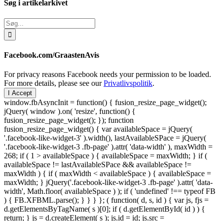
Søg i artikelarkivet
Søg
efter:
Facebook.com/GraastenAvis
For privacy reasons Facebook needs your permission to be loaded.
For more details, please see our
Privatlivspolitik
.
I Accept
window.fbAsyncInit = function() { fusion_resize_page_widget();
jQuery( window ).on( 'resize', function() {
fusion_resize_page_widget(); }); function
fusion_resize_page_widget() { var availableSpace = jQuery(
'.facebook-like-widget-3' ).width(), lastAvailableSPace = jQuery(
'.facebook-like-widget-3 .fb-page' ).attr( 'data-width' ), maxWidth =
268; if ( 1 > availableSpace ) { availableSpace = maxWidth; } if (
availableSpace != lastAvailableSPace && availableSpace !=
maxWidth ) { if ( maxWidth < availableSpace ) { availableSpace =
maxWidth; } jQuery('.facebook-like-widget-3 .fb-page' ).attr( 'data-
width', Math.floor( availableSpace ) ); if ( 'undefined' !== typeof FB
) { FB.XFBML.parse(); } } } }; ( function( d, s, id ) { var js, fjs =
d.getElementsByTagName( s )[0]; if ( d.getElementById( id ) ) {
return; } js = d.createElement( s ); js.id = id; js.src =