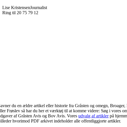
Lise Kristensen
Journalist
Ring til 20 75 79 12
avner du en ældre artikel eller historie fra Gråsten og omegn, Broage
ller Frøslev så har du her et værktøj til at komme videre: Søg i vores 
udgaver af Gråsten Avis og Bov Avis. Vores
udvalg af artikler
på hjemmes
illeder hvorimod PDF arkivet indeholder alle offentliggjorte artikler.