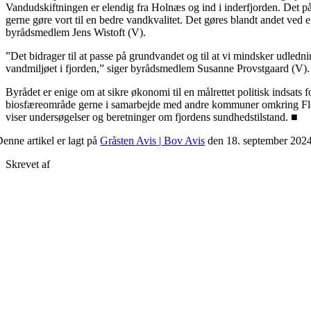
Vand­udskiftningen er elendig fra Holnæs og ind i inderfjorden. Det på
gerne gøre vort til en bedre vandkvalitet. Det gøres blandt andet ved 
byrådsmedlem Jens Wistoft (V).
”Det bidrager til at passe på grundvandet og til at vi mindsker udledni
vandmiljøet i fjorden,” siger byrådsmedlem Susanne Provstgaard (V).
Byrådet er enige om at sikre økonomi til en målrettet politisk indsat
biosfæreområde gerne i samarbejde med andre kommuner omkring Flens­
viser undersøgelser og beretninger om fjordens sundhedstilstand. ■
enne artikel er lagt på
Gråsten Avis | Bov Avis
den 18. september 202
Skrevet af