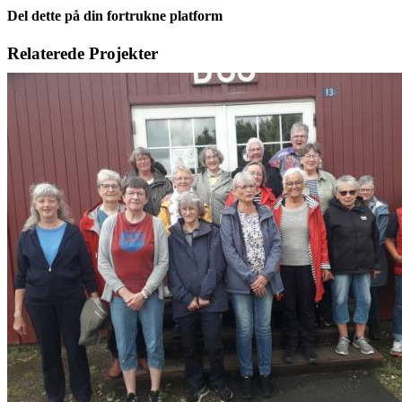
Del dette på din fortrukne platform
Facebook
X
LinkedIn
E-
Relaterede Projekter
mail