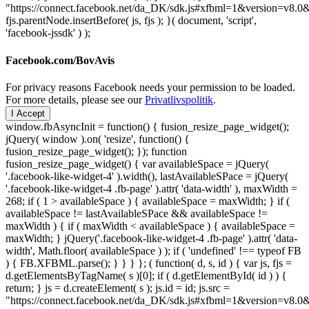
"https://connect.facebook.net/da_DK/sdk.js#xfbml=1&version=v8
fjs.parentNode.insertBefore( js, fjs ); }( document, 'script',
'facebook-jssdk' ) );
Facebook.com/BovAvis
For privacy reasons Facebook needs your permission to be loaded.
For more details, please see our
Privatlivspolitik
.
I Accept
window.fbAsyncInit = function() { fusion_resize_page_widget();
jQuery( window ).on( 'resize', function() {
fusion_resize_page_widget(); }); function
fusion_resize_page_widget() { var availableSpace = jQuery(
'.facebook-like-widget-4' ).width(), lastAvailableSPace = jQuery(
'.facebook-like-widget-4 .fb-page' ).attr( 'data-width' ), maxWidth =
268; if ( 1 > availableSpace ) { availableSpace = maxWidth; } if (
availableSpace != lastAvailableSPace && availableSpace !=
maxWidth ) { if ( maxWidth < availableSpace ) { availableSpace =
maxWidth; } jQuery('.facebook-like-widget-4 .fb-page' ).attr( 'data-
width', Math.floor( availableSpace ) ); if ( 'undefined' !== typeof FB
) { FB.XFBML.parse(); } } } }; ( function( d, s, id ) { var js, fjs =
d.getElementsByTagName( s )[0]; if ( d.getElementById( id ) ) {
return; } js = d.createElement( s ); js.id = id; js.src =
"https://connect.facebook.net/da_DK/sdk.js#xfbml=1&version=v8