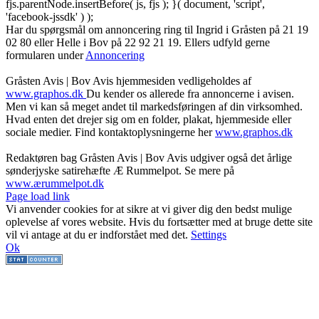
fjs.parentNode.insertBefore( js, fjs ); }( document, 'script',
'facebook-jssdk' ) );
Har du spørgsmål om annoncering ring til Ingrid i Gråsten på 21 19
02 80 ‬eller Helle i Bov på 22 92 21 19‬. Ellers udfyld gerne
formularen under
Annoncering
Gråsten Avis | Bov Avis hjemmesiden vedligeholdes af
www.graphos.dk
Du kender os allerede fra annoncerne i avisen.
Men vi kan så meget andet til markedsføringen af din virksomhed.
Hvad enten det drejer sig om en folder, plakat, hjemmeside eller
sociale medier. Find kontaktoplysningerne her
www.graphos.dk
Redaktøren bag Gråsten Avis | Bov Avis udgiver også det årlige
sønderjyske satirehæfte Æ Rummelpot. Se mere på
www.ærummelpot.dk
Facebook
Facebook
Facebook
Facebook
Instagram
Instagram
Instagram
LinkedIn
Page load link
Vi anvender cookies for at sikre at vi giver dig den bedst mulige
oplevelse af vores website. Hvis du fortsætter med at bruge dette site
vil vi antage at du er indforstået med det.
Settings
Ok
Go
to
Top