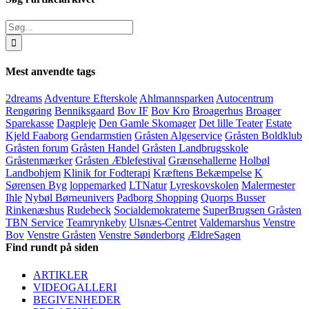
Søg
efter:
Mest anvendte tags
2dreams
Adventure Efterskole
Ahlmannsparken
Autocentrum
Rengøring
Benniksgaard
Bov IF
Bov Kro
Broagerhus
Broager
Sparekasse
Dagpleje
Den Gamle Skomager
Det lille Teater
Estate
Kjeld Faaborg
Gendarmstien
Gråsten Algeservice
Gråsten Boldklub
Gråsten forum
Gråsten Handel
Gråsten Landbrugsskole
Gråstenmærker
Gråsten Æblefestival
Grænsehallerne
Holbøl
Landbohjem
Klinik for Fodterapi
Kræftens Bekæmpelse
K
Sørensen Byg
loppemarked
LTNatur
Lyreskovskolen
Malermester
Ihle
Nybøl Børneunivers
Padborg Shopping
Quorps Busser
Rinkenæshus
Rudebeck
Socialdemokraterne
SuperBrugsen Gråsten
TBN Service
Teamrynkeby
Ulsnæs-Centret
Valdemarshus
Venstre
Bov
Venstre Gråsten
Venstre Sønderborg
ÆldreSagen
Find rundt på siden
ARTIKLER
VIDEOGALLERI
BEGIVENHEDER