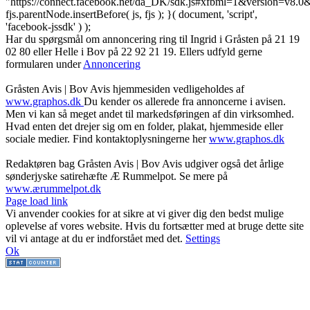
"https://connect.facebook.net/da_DK/sdk.js#xfbml=1&version=v8
fjs.parentNode.insertBefore( js, fjs ); }( document, 'script',
'facebook-jssdk' ) );
Har du spørgsmål om annoncering ring til Ingrid i Gråsten på 21 19
02 80 ‬eller Helle i Bov på 22 92 21 19‬. Ellers udfyld gerne
formularen under
Annoncering
Gråsten Avis | Bov Avis hjemmesiden vedligeholdes af
www.graphos.dk
Du kender os allerede fra annoncerne i avisen.
Men vi kan så meget andet til markedsføringen af din virksomhed.
Hvad enten det drejer sig om en folder, plakat, hjemmeside eller
sociale medier. Find kontaktoplysningerne her
www.graphos.dk
Redaktøren bag Gråsten Avis | Bov Avis udgiver også det årlige
sønderjyske satirehæfte Æ Rummelpot. Se mere på
www.ærummelpot.dk
Facebook
Facebook
Facebook
Facebook
Instagram
Instagram
Instagram
LinkedIn
Page load link
Vi anvender cookies for at sikre at vi giver dig den bedst mulige
oplevelse af vores website. Hvis du fortsætter med at bruge dette site
vil vi antage at du er indforstået med det.
Settings
Ok
Go
to
Top