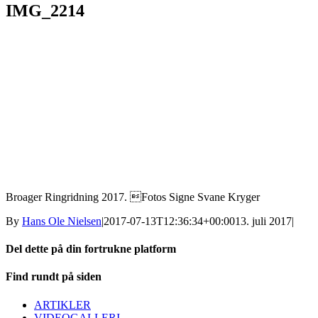
IMG_2214
Broager Ringridning 2017. Fotos Signe Svane Kryger
By
Hans Ole Nielsen
|
2017-07-13T12:36:34+00:00
13. juli 2017
|
Del dette på din fortrukne platform
Facebook
X
LinkedIn
E-
Find rundt på siden
mail
ARTIKLER
VIDEOGALLERI