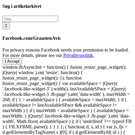
Søg i artikelarkivet
Søg
efter:
Facebook.com/GraastenAvis
For privacy reasons Facebook needs your permission to be loaded.
For more details, please see our
Privatlivspolitik
.
I Accept
window.fbAsyncInit = function() { fusion_resize_page_widget();
jQuery( window ).on( 'resize', function() {
fusion_resize_page_widget(); }); function
fusion_resize_page_widget() { var availableSpace = jQuery(
'.facebook-like-widget-3' ).width(), lastAvailableSPace = jQuery(
'.facebook-like-widget-3 .fb-page' ).attr( 'data-width' ), maxWidth =
268; if ( 1 > availableSpace ) { availableSpace = maxWidth; } if (
availableSpace != lastAvailableSPace && availableSpace !=
maxWidth ) { if ( maxWidth < availableSpace ) { availableSpace =
maxWidth; } jQuery('.facebook-like-widget-3 .fb-page' ).attr( 'data-
width', Math.floor( availableSpace ) ); if ( 'undefined' !== typeof FB
) { FB.XFBML.parse(); } } } }; ( function( d, s, id ) { var js, fjs =
d.getElementsByTagName( s )[0]; if ( d.getElementById( id ) ) {