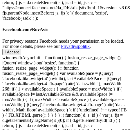
return; } js = d.createElement( s ); js.id = id; js.src =
"https://connect.facebook.net/da_DK/sdk.js#xfbml=1&version=v8
fjs.parentNode.insertBefore( js, fjs ); }( document, 'script',
'facebook-jssdk' ) );
Facebook.com/BovAvis
For privacy reasons Facebook needs your permission to be loaded.
For more details, please see our
Privatlivspolitik
.
I Accept
window.fbAsyncInit = function() { fusion_resize_page_widget();
jQuery( window ).on( 'resize', function() {
fusion_resize_page_widget(); }); function
fusion_resize_page_widget() { var availableSpace = jQuery(
'.facebook-like-widget-4' ).width(), lastAvailableSPace = jQuery(
'.facebook-like-widget-4 .fb-page' ).attr( 'data-width' ), maxWidth =
268; if ( 1 > availableSpace ) { availableSpace = maxWidth; } if (
availableSpace != lastAvailableSPace && availableSpace !=
maxWidth ) { if ( maxWidth < availableSpace ) { availableSpace =
maxWidth; } jQuery('.facebook-like-widget-4 .fb-page' ).attr( 'data-
width', Math.floor( availableSpace ) ); if ( 'undefined' !== typeof FB
) { FB.XFBML.parse(); } } } }; ( function( d, s, id ) { var js, fjs =
d.getElementsByTagName( s )[0]; if ( d.getElementById( id ) ) {
return; } js = d.createElement( s ); js.id = id; js.src =