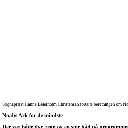
Sognepræst Hanne Beierholm Christensen fortalte beretningen om No
Noahs Ark for de mindste
Der var både dyr, regn og en stor båd på programmet