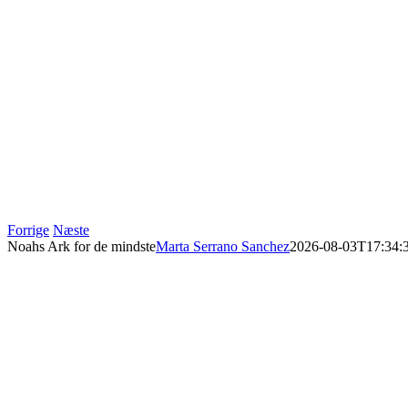
Forrige
Næste
Noahs Ark for de mindste
Marta Serrano Sanchez
2026-08-03T17:34: