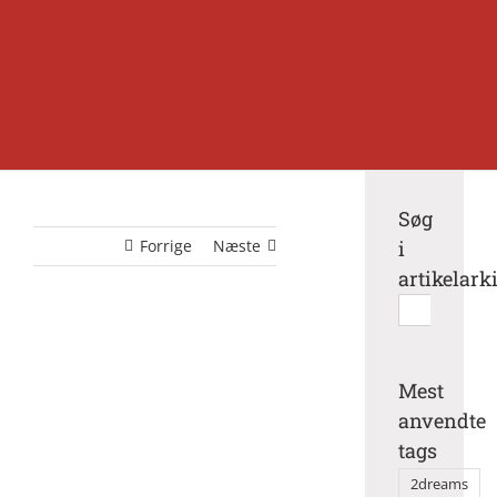
Søg
Forrige
Næste
i
artikelark
Søg
efter:
Mest
anvendte
tags
2dreams