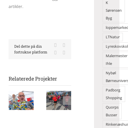
K
artikler.
Sørensen
Byg
loppemarke
LTNatur
Facebook
X
Del dette på din
Lyreskovsko
fortrukne platform
LinkedIn
E-
Malermester
mail
Ihle
Nybøl
Relaterede Projekter
Børneuniver
Padborg
Sol,
Shopping
nsang
Flot
Børn
sommer
de
danseshow
solgte
og
Quorps
e
foran
deres
tusindvis
Busser
vet
2Dreams
legesager
af gæster
gjorde
Rinkenæshu