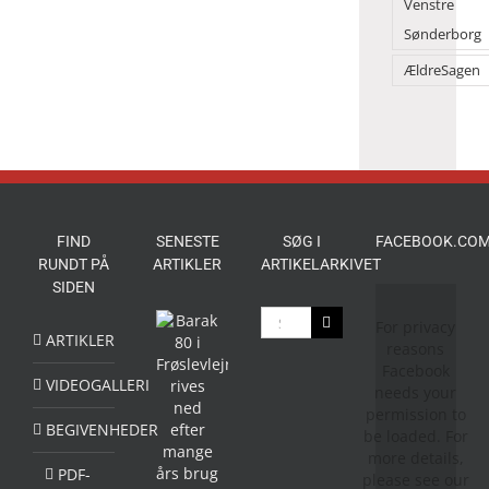
Venstre
Sønderborg
ÆldreSagen
FIND
SENESTE
SØG I
FACEBOOK.COM
RUNDT PÅ
ARTIKLER
ARTIKELARKIVET
SIDEN
Søg
For privacy
efter:
ARTIKLER
reasons
Facebook
VIDEOGALLERI
needs your
permission to
BEGIVENHEDER
be loaded. For
more details,
PDF-
please see our