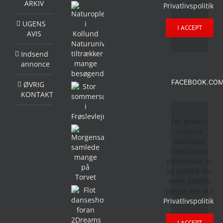
ARKIV
Privatlivspolitik
.
UGENS
I ACCEPT
AVIS
Indsend
annonce
FACEBOOK.COM
ØVRIG
KONTAKT
For privacy
reasons
Facebook
needs your
permission to
be loaded. For
more details,
please see our
Privatlivspolitik
.
I ACCEPT