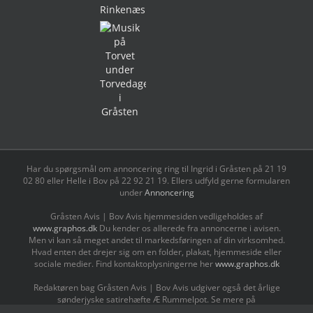
Har du spørgsmål om annoncering ring til Ingrid i Gråsten på 21 19
02 80 ‬eller Helle i Bov på 22 92 21 19‬. Ellers udfyld gerne formularen
under
Annoncering
Gråsten Avis | Bov Avis hjemmesiden vedligeholdes af
www.graphos.dk
Du kender os allerede fra annoncerne i avisen.
Men vi kan så meget andet til markedsføringen af din virksomhed.
Hvad enten det drejer sig om en folder, plakat, hjemmeside eller
sociale medier. Find kontaktoplysningerne her
www.graphos.dk
Redaktøren bag Gråsten Avis | Bov Avis udgiver også det årlige
sønderjyske satirehæfte Æ Rummelpot. Se mere på
www.ærummelpot.dk