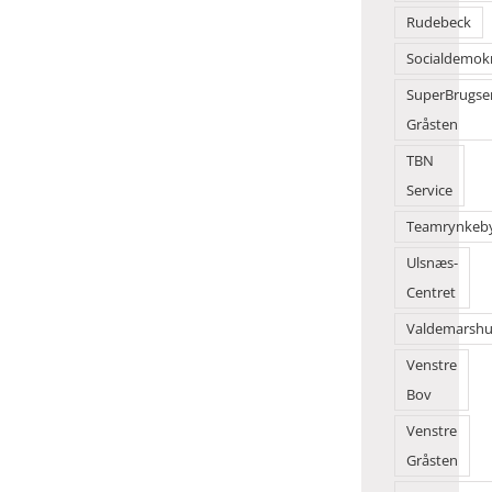
Torvedagene
Rudebeck
til en
folkefest
Socialdemok
SuperBrugse
Gråsten
TBN
Service
Teamrynkeb
Ulsnæs-
Centret
Valdemarshu
Venstre
Bov
Venstre
Gråsten