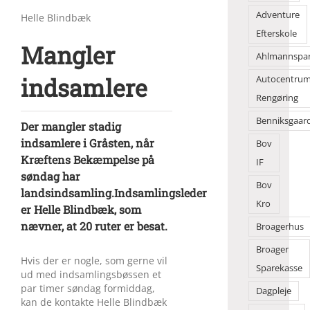
Adventure
Helle Blindbæk
Efterskole
Mangler
Ahlmannspa
indsamlere
Autocentru
Rengøring
Benniksgaar
Der mangler stadig
indsamlere i Gråsten, når
Bov
Kræftens Bekæmpelse på
IF
søndag har
Bov
landsindsamling.Indsamlingsleder
Kro
er Helle Blindbæk, som
nævner, at 20 ruter er besat.
Broagerhus
Broager
Hvis der er nogle, som gerne vil
Sparekasse
ud med indsamlingsbøssen et
par timer søndag formiddag,
Dagpleje
kan de kontakte Helle Blindbæk