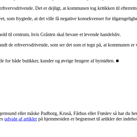
erhvervsdrivende. Det er dejligt, at kommunen tog kritikken til efterre
et, som frygtede, at det ville få negative konsekvenser for tilgængelig
hold til centrum, hvis Gråsten skal bevare et levende handelsliv.
ndt de erhvervsdrivende, som ser det som et tegn på, at kommunen er vill
de for både butikker, kunder og øvrige brugere af bymidten. ■
Egernsund eller måske Padborg, Kruså, Fårhus eller Frøslev så har du he
res
udvalg af artikler
på hjemmesiden er begrænset til artikler der indeho