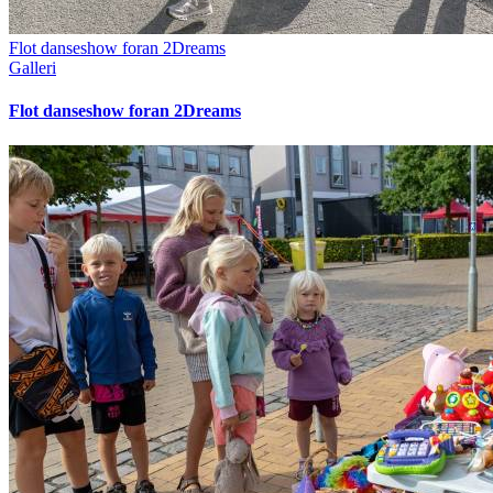
Flot danseshow foran 2Dreams
Galleri
Flot danseshow foran 2Dreams