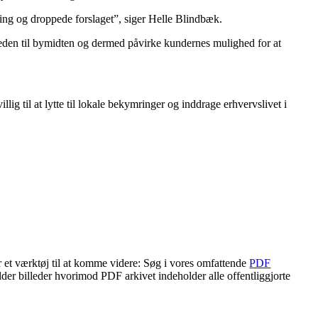
tning og droppede forslaget”, siger Helle Blindbæk.
heden til bymidten og dermed påvirke kundernes mulighed for at
ig til at lytte til lokale bekymringer og inddrage erhvervslivet i
r et værktøj til at komme videre: Søg i vores omfattende
PDF
lder billeder hvorimod PDF arkivet indeholder alle offentliggjorte