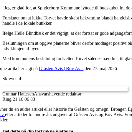
“Jeg er glad for, at Søn­derborg Kommune lyttede til budskabet fra de 
Forslaget om at lukke Torvet havde skabt bekymring blandt handelsliv
handle i de lokale butikker.
Ifølge Helle Blindbæk er det vigtigt, at der fortsat er gode adgangsfor
Beslutningen om at opgive planerne bliver derfor modtaget positivt bla
udviklingen af byen.
Med kommunens beslutning fortsætter Torvet således uændret, til glæ
nne artikel er lagt på
Gråsten Avis | Bov Avis
den 27. maj 2026
Skrevet af
Gunnar Hattesen
Ansvarshavende redaktør
Ring 21 16 06 83
vner du en ældre artikel eller historie fra Gråsten og omegn, Broager, 
kiv
efter artikler fra andre års udgaver af Gråsten Avis og Bov Avis. Vo
ikler.
Del dette på din fortrukne platform