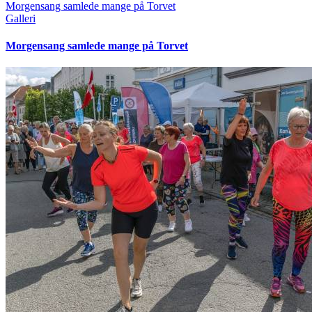
Morgensang samlede mange på Torvet
Galleri
Morgensang samlede mange på Torvet