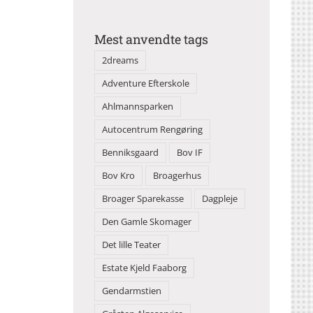
Mest anvendte tags
2dreams
Adventure Efterskole
Ahlmannsparken
Autocentrum Rengøring
Benniksgaard
Bov IF
Bov Kro
Broagerhus
Broager Sparekasse
Dagpleje
Den Gamle Skomager
Det lille Teater
Estate Kjeld Faaborg
Gendarmstien