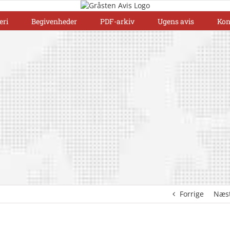
eri
Begivenheder
PDF-arkiv
Ugens avis
Kon
Forrige
Næs