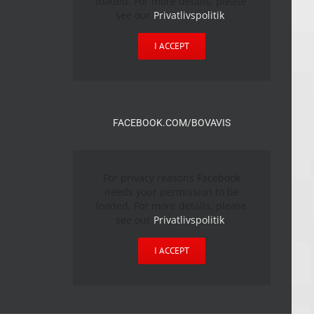
loaded. For more details, please
see our
Privatlivspolitik
.
I ACCEPT
FACEBOOK.COM/BOVAVIS
For privacy reasons Facebook
needs your permission to be
loaded. For more details, please
see our
Privatlivspolitik
.
I ACCEPT