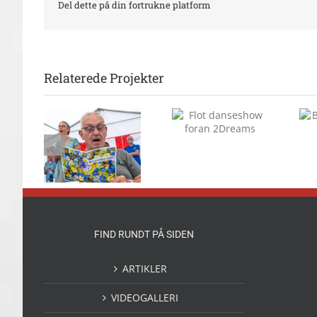
Del dette på din fortrukne platform
Relaterede Projekter
Flot danseshow
Børn solgte
foran 2Dreams
deres legesager
nsang
 mange
rvet
FIND RUNDT PÅ SIDEN
ARTIKLER
VIDEOGALLERI