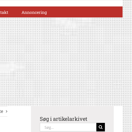
takt
Annoncering
te
Søg i artikelarkivet
Søg
efter: