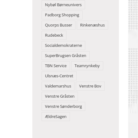
Nybøl Børneunivers
Padborg Shopping
Quorps Busser
Rinkenæshus
Rudebeck
Socialdemokraterne
SuperBrugsen Gråsten
TBN Service
Teamrynkeby
Ulsnæs-Centret
Valdemarshus
Venstre Bov
Venstre Gråsten
Venstre Sønderborg
ÆldreSagen