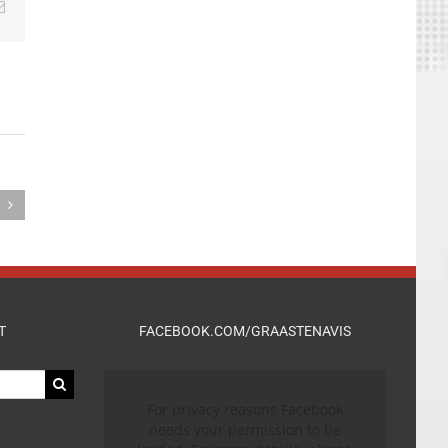
edIn
E-
mail
T
FACEBOOK.COM/GRAASTENAVIS
For privacy reasons Facebook
needs your permission to be