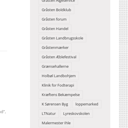
Gråsten Algeservice
Gråsten Boldklub
Gråsten forum
Gråsten Handel
Gråsten Landbrugsskole
Gråstenmærker
Gråsten Æblefestival
Grænsehallerne
Holbøl Landbohjem
Klinik for Fodterapi
Kræftens Bekæmpelse
K Sørensen Byg
loppemarked
nd”,
LTNatur
Lyreskovskolen
Malermester Ihle