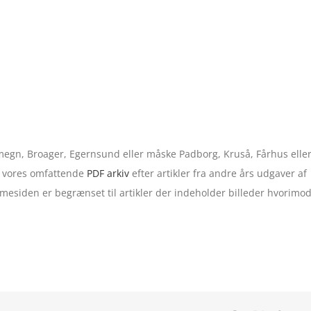
 omegn, Broager, Egernsund eller måske Padborg, Kruså, Fårhus elle
 i vores omfattende
PDF arkiv
efter artikler fra andre års udgaver af
esiden er begrænset til artikler der indeholder billeder hvorimo