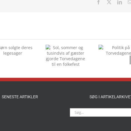
Facebook
X
Link
Sol, sommer og
Politik på
tusindvis af
Torvedagene
gæster gjorde
Torvedagene til
en folkefest
SENESTE ARTIKLER
SØG I ARTIKELARKIVE
Søg
efter: