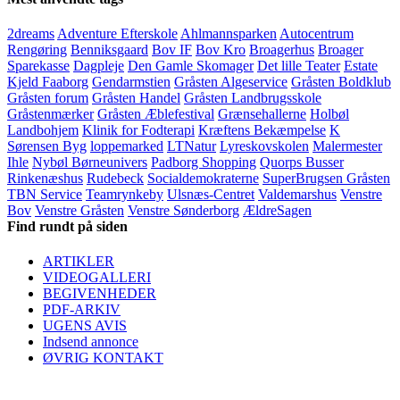
2dreams
Adventure Efterskole
Ahlmannsparken
Autocentrum
Rengøring
Benniksgaard
Bov IF
Bov Kro
Broagerhus
Broager
Sparekasse
Dagpleje
Den Gamle Skomager
Det lille Teater
Estate
Kjeld Faaborg
Gendarmstien
Gråsten Algeservice
Gråsten Boldklub
Gråsten forum
Gråsten Handel
Gråsten Landbrugsskole
Gråstenmærker
Gråsten Æblefestival
Grænsehallerne
Holbøl
Landbohjem
Klinik for Fodterapi
Kræftens Bekæmpelse
K
Sørensen Byg
loppemarked
LTNatur
Lyreskovskolen
Malermester
Ihle
Nybøl Børneunivers
Padborg Shopping
Quorps Busser
Rinkenæshus
Rudebeck
Socialdemokraterne
SuperBrugsen Gråsten
TBN Service
Teamrynkeby
Ulsnæs-Centret
Valdemarshus
Venstre
Bov
Venstre Gråsten
Venstre Sønderborg
ÆldreSagen
Find rundt på siden
ARTIKLER
VIDEOGALLERI
BEGIVENHEDER
PDF-ARKIV
UGENS AVIS
Indsend annonce
ØVRIG KONTAKT