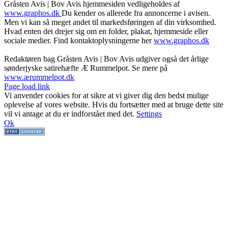
Gråsten Avis | Bov Avis hjemmesiden vedligeholdes af
www.graphos.dk
Du kender os allerede fra annoncerne i avisen.
Men vi kan så meget andet til markedsføringen af din virksomhed.
Hvad enten det drejer sig om en folder, plakat, hjemmeside eller
sociale medier. Find kontaktoplysningerne her
www.graphos.dk
Redaktøren bag Gråsten Avis | Bov Avis udgiver også det årlige
sønderjyske satirehæfte Æ Rummelpot. Se mere på
www.ærummelpot.dk
Facebook
Facebook
Facebook
Facebook
Instagram
Instagram
Instagram
LinkedIn
Page load link
Vi anvender cookies for at sikre at vi giver dig den bedst mulige
oplevelse af vores website. Hvis du fortsætter med at bruge dette site
vil vi antage at du er indforstået med det.
Settings
Ok
Go
to
Top