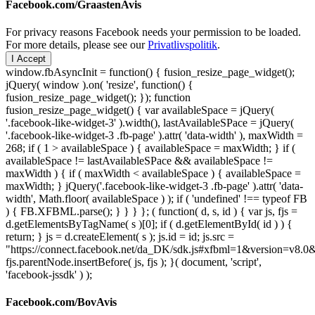
Facebook.com/GraastenAvis
For privacy reasons Facebook needs your permission to be loaded.
For more details, please see our
Privatlivspolitik
.
I Accept
window.fbAsyncInit = function() { fusion_resize_page_widget();
jQuery( window ).on( 'resize', function() {
fusion_resize_page_widget(); }); function
fusion_resize_page_widget() { var availableSpace = jQuery(
'.facebook-like-widget-3' ).width(), lastAvailableSPace = jQuery(
'.facebook-like-widget-3 .fb-page' ).attr( 'data-width' ), maxWidth =
268; if ( 1 > availableSpace ) { availableSpace = maxWidth; } if (
availableSpace != lastAvailableSPace && availableSpace !=
maxWidth ) { if ( maxWidth < availableSpace ) { availableSpace =
maxWidth; } jQuery('.facebook-like-widget-3 .fb-page' ).attr( 'data-
width', Math.floor( availableSpace ) ); if ( 'undefined' !== typeof FB
) { FB.XFBML.parse(); } } } }; ( function( d, s, id ) { var js, fjs =
d.getElementsByTagName( s )[0]; if ( d.getElementById( id ) ) {
return; } js = d.createElement( s ); js.id = id; js.src =
"https://connect.facebook.net/da_DK/sdk.js#xfbml=1&version=v8
fjs.parentNode.insertBefore( js, fjs ); }( document, 'script',
'facebook-jssdk' ) );
Facebook.com/BovAvis