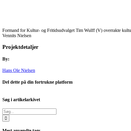
Formand for Kultur- og Fritidsudvalget Tim Wulff (V) overrakte kultu
Vennits Nielsen
Projektdetaljer
By:
Hans Ole Nielsen
Del dette på din fortrukne platform
Facebook
X
LinkedIn
E-
mail
Søg i artikelarkivet
Søg
efter:
Mest anvendte tags