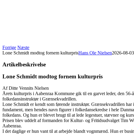
Forrige
Næste
Lone Schmidt modtog fornem kulturpris
Hans Ole Nielsen
2026-08-03
Artikelbeskrivelse
Lone Schmidt modtog fornem kulturpris
Af Ditte Vennits Nielsen
Årets kulturpris i Aabenraa Kommune gik til en garvet leder, den 56-
folkedansinstruktør i Grænsekvadrillen.
Lone Schmidt er kendt som førende instruktør. Grænsekvadrillen har 
fundament, men hendes navn figurer i folkedansekredse i hele Danmar
folkedans. Og hun er blevet brugt til at lede legestuer, stævner og kurs
Prisen blev uddelt af formanden for Kultur- og Fritidsudvalget Tim Wu
Aabenraa.
I det daglige er hun vant til at arbejde blandt vognmænd. Hun er bus