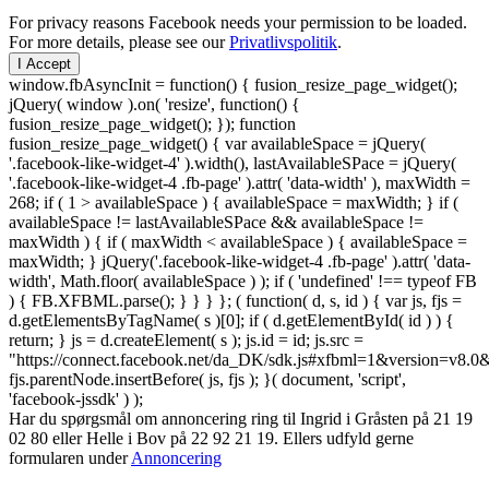
For privacy reasons Facebook needs your permission to be loaded.
For more details, please see our
Privatlivspolitik
.
I Accept
window.fbAsyncInit = function() { fusion_resize_page_widget();
jQuery( window ).on( 'resize', function() {
fusion_resize_page_widget(); }); function
fusion_resize_page_widget() { var availableSpace = jQuery(
'.facebook-like-widget-4' ).width(), lastAvailableSPace = jQuery(
'.facebook-like-widget-4 .fb-page' ).attr( 'data-width' ), maxWidth =
268; if ( 1 > availableSpace ) { availableSpace = maxWidth; } if (
availableSpace != lastAvailableSPace && availableSpace !=
maxWidth ) { if ( maxWidth < availableSpace ) { availableSpace =
maxWidth; } jQuery('.facebook-like-widget-4 .fb-page' ).attr( 'data-
width', Math.floor( availableSpace ) ); if ( 'undefined' !== typeof FB
) { FB.XFBML.parse(); } } } }; ( function( d, s, id ) { var js, fjs =
d.getElementsByTagName( s )[0]; if ( d.getElementById( id ) ) {
return; } js = d.createElement( s ); js.id = id; js.src =
"https://connect.facebook.net/da_DK/sdk.js#xfbml=1&version=v8
fjs.parentNode.insertBefore( js, fjs ); }( document, 'script',
'facebook-jssdk' ) );
Har du spørgsmål om annoncering ring til Ingrid i Gråsten på 21 19
02 80 ‬eller Helle i Bov på 22 92 21 19‬. Ellers udfyld gerne
formularen under
Annoncering