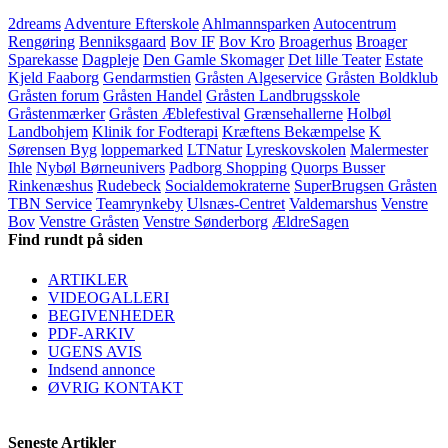
2dreams
Adventure Efterskole
Ahlmannsparken
Autocentrum
Rengøring
Benniksgaard
Bov IF
Bov Kro
Broagerhus
Broager
Sparekasse
Dagpleje
Den Gamle Skomager
Det lille Teater
Estate
Kjeld Faaborg
Gendarmstien
Gråsten Algeservice
Gråsten Boldklub
Gråsten forum
Gråsten Handel
Gråsten Landbrugsskole
Gråstenmærker
Gråsten Æblefestival
Grænsehallerne
Holbøl
Landbohjem
Klinik for Fodterapi
Kræftens Bekæmpelse
K
Sørensen Byg
loppemarked
LTNatur
Lyreskovskolen
Malermester
Ihle
Nybøl Børneunivers
Padborg Shopping
Quorps Busser
Rinkenæshus
Rudebeck
Socialdemokraterne
SuperBrugsen Gråsten
TBN Service
Teamrynkeby
Ulsnæs-Centret
Valdemarshus
Venstre
Bov
Venstre Gråsten
Venstre Sønderborg
ÆldreSagen
Find rundt på siden
ARTIKLER
VIDEOGALLERI
BEGIVENHEDER
PDF-ARKIV
UGENS AVIS
Indsend annonce
ØVRIG KONTAKT
Seneste Artikler