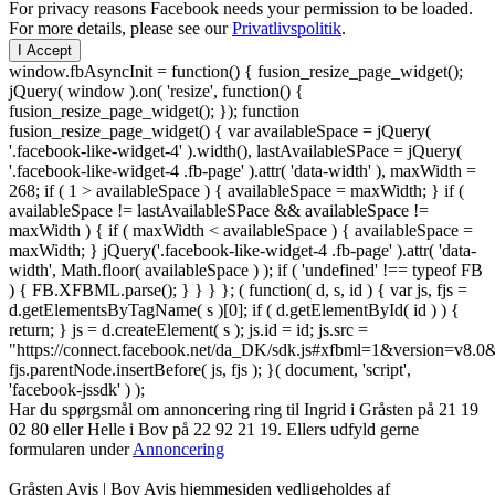
For privacy reasons Facebook needs your permission to be loaded.
For more details, please see our
Privatlivspolitik
.
I Accept
window.fbAsyncInit = function() { fusion_resize_page_widget();
jQuery( window ).on( 'resize', function() {
fusion_resize_page_widget(); }); function
fusion_resize_page_widget() { var availableSpace = jQuery(
'.facebook-like-widget-4' ).width(), lastAvailableSPace = jQuery(
'.facebook-like-widget-4 .fb-page' ).attr( 'data-width' ), maxWidth =
268; if ( 1 > availableSpace ) { availableSpace = maxWidth; } if (
availableSpace != lastAvailableSPace && availableSpace !=
maxWidth ) { if ( maxWidth < availableSpace ) { availableSpace =
maxWidth; } jQuery('.facebook-like-widget-4 .fb-page' ).attr( 'data-
width', Math.floor( availableSpace ) ); if ( 'undefined' !== typeof FB
) { FB.XFBML.parse(); } } } }; ( function( d, s, id ) { var js, fjs =
d.getElementsByTagName( s )[0]; if ( d.getElementById( id ) ) {
return; } js = d.createElement( s ); js.id = id; js.src =
"https://connect.facebook.net/da_DK/sdk.js#xfbml=1&version=v8
fjs.parentNode.insertBefore( js, fjs ); }( document, 'script',
'facebook-jssdk' ) );
Har du spørgsmål om annoncering ring til Ingrid i Gråsten på 21 19
02 80 ‬eller Helle i Bov på 22 92 21 19‬. Ellers udfyld gerne
formularen under
Annoncering
Gråsten Avis | Bov Avis hjemmesiden vedligeholdes af