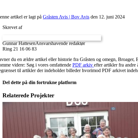
enne artikel er lagt på
Gråsten Avis | Bov Avis
den 12. juni 2024
Skrevet af
Gunnar Hattesen
Ansvarshavende redaktør
Ring 21 16 06 83
avner du en ældre artikel eller historie fra Gråsten og omegn, Broager, 
omme videre: Søg i vores omfattende
PDF arkiv
efter artikler fra and
egrænset til artikler der indeholder billeder hvorimod PDF arkivet indehol
Del dette på din fortrukne platform
Facebook
X
LinkedIn
E-
Relaterede Projekter
mail