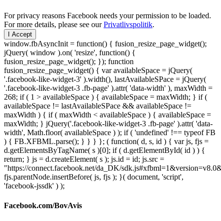
For privacy reasons Facebook needs your permission to be loaded.
For more details, please see our
Privatlivspolitik
.
I Accept
window.fbAsyncInit = function() { fusion_resize_page_widget();
jQuery( window ).on( 'resize', function() {
fusion_resize_page_widget(); }); function
fusion_resize_page_widget() { var availableSpace = jQuery(
'.facebook-like-widget-3' ).width(), lastAvailableSPace = jQuery(
'.facebook-like-widget-3 .fb-page' ).attr( 'data-width' ), maxWidth =
268; if ( 1 > availableSpace ) { availableSpace = maxWidth; } if (
availableSpace != lastAvailableSPace && availableSpace !=
maxWidth ) { if ( maxWidth < availableSpace ) { availableSpace =
maxWidth; } jQuery('.facebook-like-widget-3 .fb-page' ).attr( 'data-
width', Math.floor( availableSpace ) ); if ( 'undefined' !== typeof FB
) { FB.XFBML.parse(); } } } }; ( function( d, s, id ) { var js, fjs =
d.getElementsByTagName( s )[0]; if ( d.getElementById( id ) ) {
return; } js = d.createElement( s ); js.id = id; js.src =
"https://connect.facebook.net/da_DK/sdk.js#xfbml=1&version=v8
fjs.parentNode.insertBefore( js, fjs ); }( document, 'script',
'facebook-jssdk' ) );
Facebook.com/BovAvis