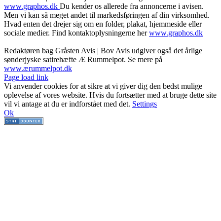
www.graphos.dk
Du kender os allerede fra annoncerne i avisen.
Men vi kan så meget andet til markedsføringen af din virksomhed.
Hvad enten det drejer sig om en folder, plakat, hjemmeside eller
sociale medier. Find kontaktoplysningerne her
www.graphos.dk
Redaktøren bag Gråsten Avis | Bov Avis udgiver også det årlige
sønderjyske satirehæfte Æ Rummelpot. Se mere på
www.ærummelpot.dk
Facebook
Facebook
Facebook
Facebook
Instagram
Instagram
Instagram
LinkedIn
Page load link
Vi anvender cookies for at sikre at vi giver dig den bedst mulige
oplevelse af vores website. Hvis du fortsætter med at bruge dette site
vil vi antage at du er indforstået med det.
Settings
Ok
Go
to
Top