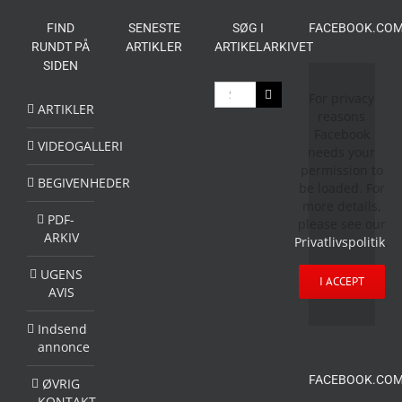
FIND
SENESTE
SØG I
FACEBOOK.COM
RUNDT PÅ
ARTIKLER
ARTIKELARKIVET
SIDEN
Søg
For privacy
efter:
ARTIKLER
reasons
Facebook
VIDEOGALLERI
needs your
permission to
BEGIVENHEDER
be loaded. For
more details,
PDF-
please see our
ARKIV
Privatlivspolitik
.
UGENS
I ACCEPT
AVIS
Indsend
annonce
FACEBOOK.COM
ØVRIG
KONTAKT