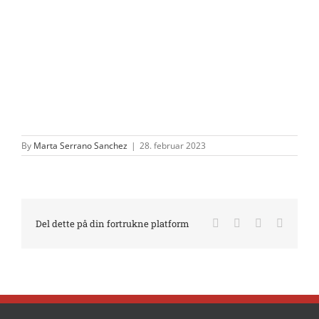
By
Marta Serrano Sanchez
|
28. februar 2023
Facebook
X
LinkedIn
E-
Del dette på din fortrukne platform
mail