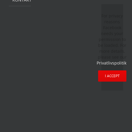
For privacy
reasons
Facebook
needs your
permission to
be loaded. For
more details,
please see our
Privatlivspolitik
.
I ACCEPT