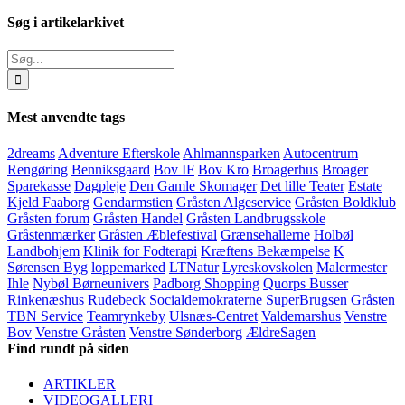
Søg i artikelarkivet
Søg
efter:
Mest anvendte tags
2dreams
Adventure Efterskole
Ahlmannsparken
Autocentrum
Rengøring
Benniksgaard
Bov IF
Bov Kro
Broagerhus
Broager
Sparekasse
Dagpleje
Den Gamle Skomager
Det lille Teater
Estate
Kjeld Faaborg
Gendarmstien
Gråsten Algeservice
Gråsten Boldklub
Gråsten forum
Gråsten Handel
Gråsten Landbrugsskole
Gråstenmærker
Gråsten Æblefestival
Grænsehallerne
Holbøl
Landbohjem
Klinik for Fodterapi
Kræftens Bekæmpelse
K
Sørensen Byg
loppemarked
LTNatur
Lyreskovskolen
Malermester
Ihle
Nybøl Børneunivers
Padborg Shopping
Quorps Busser
Rinkenæshus
Rudebeck
Socialdemokraterne
SuperBrugsen Gråsten
TBN Service
Teamrynkeby
Ulsnæs-Centret
Valdemarshus
Venstre
Bov
Venstre Gråsten
Venstre Sønderborg
ÆldreSagen
Find rundt på siden
ARTIKLER
VIDEOGALLERI