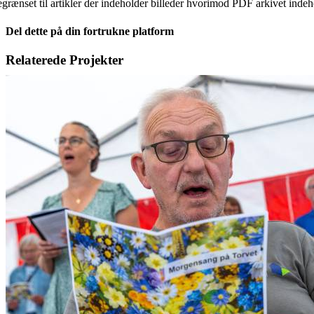
egrænset til artikler der indeholder billeder hvorimod PDF arkivet indehol
Del dette på din fortrukne platform
Facebook
X
LinkedIn
E-
Relaterede Projekter
mail