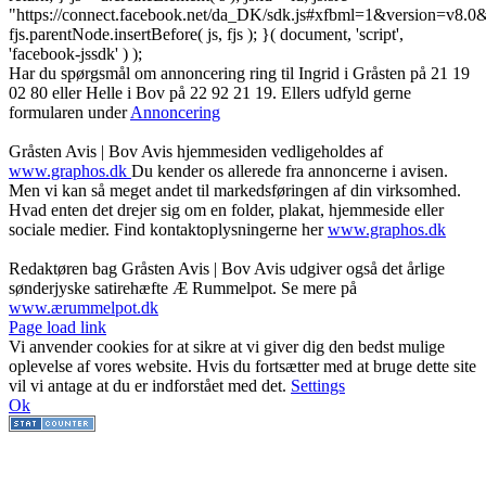
"https://connect.facebook.net/da_DK/sdk.js#xfbml=1&version=v8
fjs.parentNode.insertBefore( js, fjs ); }( document, 'script',
'facebook-jssdk' ) );
Har du spørgsmål om annoncering ring til Ingrid i Gråsten på 21 19
02 80 ‬eller Helle i Bov på 22 92 21 19‬. Ellers udfyld gerne
formularen under
Annoncering
Gråsten Avis | Bov Avis hjemmesiden vedligeholdes af
www.graphos.dk
Du kender os allerede fra annoncerne i avisen.
Men vi kan så meget andet til markedsføringen af din virksomhed.
Hvad enten det drejer sig om en folder, plakat, hjemmeside eller
sociale medier. Find kontaktoplysningerne her
www.graphos.dk
Redaktøren bag Gråsten Avis | Bov Avis udgiver også det årlige
sønderjyske satirehæfte Æ Rummelpot. Se mere på
www.ærummelpot.dk
Facebook
Facebook
Facebook
Facebook
Instagram
Instagram
Instagram
LinkedIn
Page load link
Vi anvender cookies for at sikre at vi giver dig den bedst mulige
oplevelse af vores website. Hvis du fortsætter med at bruge dette site
vil vi antage at du er indforstået med det.
Settings
Ok
Go
to
Top