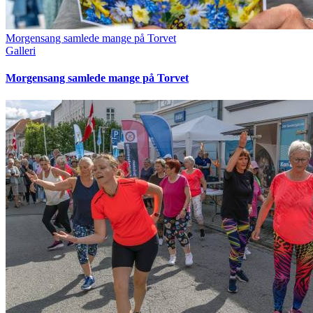
Morgensang samlede mange på Torvet
Galleri
Morgensang samlede mange på Torvet