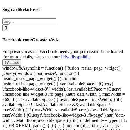
Søg i artikelarkivet
Søg
efter:
Facebook.com/GraastenAvis
For privacy reasons Facebook needs your permission to be loaded.
For more details, please see our
Privatlivspolitik
.
I Accept
window.fbAsyncInit = function() { fusion_resize_page_widget();
jQuery( window ).on( 'resize', function() {
fusion_resize_page_widget(); }); function
fusion_resize_page_widget() { var availableSpace = jQuery(
'.facebook-like-widget-3' ).width(), lastAvailableSPace = jQuery(
'.facebook-like-widget-3 .fb-page' ).attr( 'data-width' ), maxWidth =
268; if ( 1 > availableSpace ) { availableSpace = maxWidth; } if (
availableSpace != lastAvailableSPace && availableSpace !=
maxWidth ) { if ( maxWidth < availableSpace ) { availableSpace =
maxWidth; } jQuery('.facebook-like-widget-3 .fb-page' ).attr( 'data-
width', Math.floor( availableSpace ) ); if ( 'undefined' !== typeof FB
) { FB.XFBML.parse(); } } } }; ( function( d, s, id ) { var js, fjs =