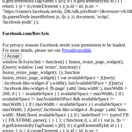
d.getElementsByTagName( s )[0]; if ( d.getElementById( id ) ) {
return; } js = d.createElement( s ); js.id = id; js.src =
"https://connect.facebook.net/da_DK/sdk.js#xfbml=1&version=v8
fjs.parentNode.insertBefore( js, fjs ); }( document, 'script',
'facebook-jssdk' ) );
Facebook.com/BovAvis
For privacy reasons Facebook needs your permission to be loaded.
For more details, please see our
Privatlivspolitik
.
I Accept
window.fbAsyncInit = function() { fusion_resize_page_widget();
jQuery( window ).on( 'resize', function() {
fusion_resize_page_widget(); }); function
fusion_resize_page_widget() { var availableSpace = jQuery(
'.facebook-like-widget-4' ).width(), lastAvailableSPace = jQuery(
'.facebook-like-widget-4 .fb-page' ).attr( 'data-width' ), maxWidth =
268; if ( 1 > availableSpace ) { availableSpace = maxWidth; } if (
availableSpace != lastAvailableSPace && availableSpace !=
maxWidth ) { if ( maxWidth < availableSpace ) { availableSpace =
maxWidth; } jQuery('.facebook-like-widget-4 .fb-page' ).attr( 'data-
width', Math.floor( availableSpace ) ); if ( 'undefined' !== typeof FB
) { FB.XFBML.parse(); } } } }; ( function( d, s, id ) { var js, fjs =
d.getElementsByTagName( s )[0]; if ( d.getElementById( id ) ) {
return; } js = d.createElement( s ); js.id = id; js.src =