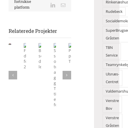
fortrukne
Rinkenæshu
LinkedIn
E-
platform
mail
Rudebeck
Socialdemok
Relaterede Projekter
SuperBrugse
Gråsten
Morgensang
TBN
samlede
Service
mange
Sol,
Flot
Børn
Politik
på
Teamrynkeb
sommer
danseshow
solgte
på
Torvet
og
foran
deres
Torvedagene
Ulsnæs-
tusindvis
2Dreams
legesager
Centret
af
gæster
Valdemarshu
gjorde
Torvedagene
Venstre
til
Bov
en
folkefest
Venstre
Gråsten