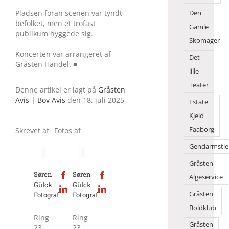
Pladsen foran scenen var tyndt
Den
befolket, men et trofast
Gamle
publikum hyggede sig.
Skomager
Koncerten var arrangeret af
Det
Gråsten Handel. ■
lille
Teater
Denne artikel er lagt på
Gråsten
Avis | Bov Avis
den 18. juli 2025
Estate
Kjeld
Faaborg
Skrevet af
Fotos af
Gendarmstie
Gråsten
Søren
Søren
Algeservice
Gülck
Gülck
Gråsten
Fotograf
Fotograf
Boldklub
Ring
Ring
Gråsten
23
23