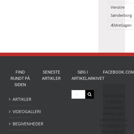
Venstre
Sønderborg
ÆldreSagen
FIND
SENESTE
SØG I
FACEBOOK.COM
RUNDT PÅ
ARTIKLER
ARTIKELARKIVET
SIDEN
Søg
For privacy
efter:
ARTIKLER
reasons
Facebook
VIDEOGALLERI
needs your
permission to
BEGIVENHEDER
be loaded. For
more details,