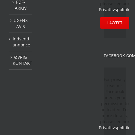
PDF-
please see our
ARKIV
Privatlivspolitik
.
UGENS
I ACCEPT
AVIS
Indsend
annonce
FACEBOOK.COM
ØVRIG
KONTAKT
For privacy
reasons
Facebook
needs your
permission to
be loaded. For
more details,
please see our
Privatlivspolitik
.