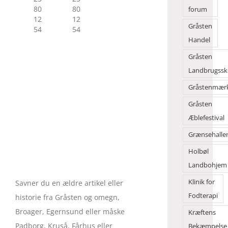
80
80
forum
12
12
Gråsten
54
54
Handel
Gråsten
Landbrugssk
Gråstenmær
Gråsten
Æblefestival
Grænsehalle
Holbøl
Landbohjem
Klinik for
Savner du en ældre artikel eller
Fodterapi
historie fra Gråsten og omegn,
Broager, Egernsund eller måske
Kræftens
Padborg, Kruså, Fårhus eller
Bekæmpelse