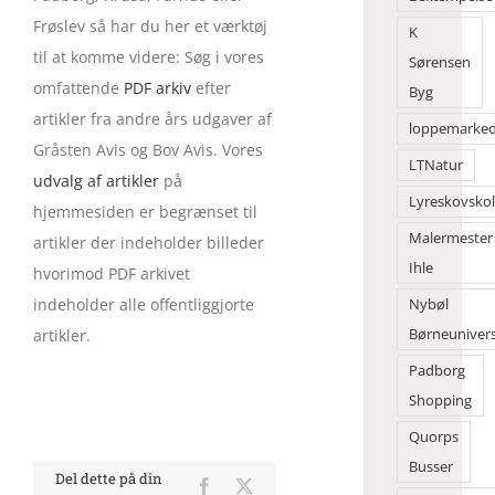
Frøslev så har du her et værktøj
K
til at komme videre: Søg i vores
Sørensen
omfattende
PDF arkiv
efter
Byg
artikler fra andre års udgaver af
loppemarke
Gråsten Avis og Bov Avis. Vores
LTNatur
udvalg af artikler
på
Lyreskovsko
hjemmesiden er begrænset til
Malermester
artikler der indeholder billeder
Ihle
hvorimod PDF arkivet
indeholder alle offentliggjorte
Nybøl
artikler.
Børneuniver
Padborg
Shopping
Quorps
Busser
Del dette på din
Facebook
X