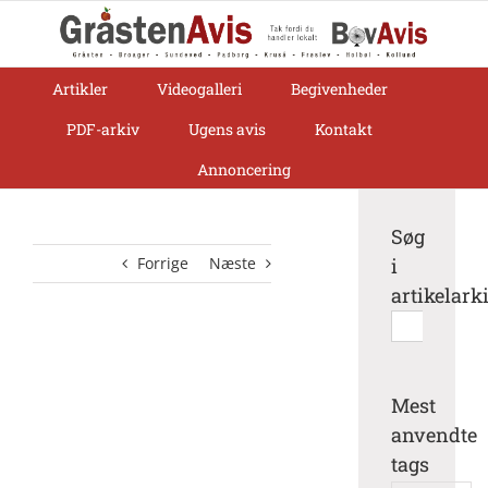
Skip
to
content
Artikler
Videogalleri
Begivenheder
PDF-arkiv
Ugens avis
Kontakt
Annoncering
Søg
Forrige
Næste
i
artikelark
Søg
efter:
Mest
anvendte
tags