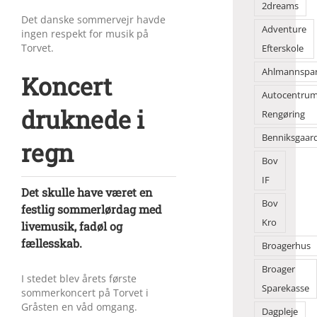
2dreams
Det danske sommervejr havde
Adventure
ingen respekt for musik på
Torvet.
Efterskole
Ahlmannspa
Koncert
Autocentru
druknede i
Rengøring
Benniksgaar
regn
Bov
IF
Det skulle have været en
Bov
festlig sommerlørdag med
Kro
livemusik, fadøl og
fællesskab.
Broagerhus
Broager
I stedet blev årets første
Sparekasse
sommerkoncert på Torvet i
Gråsten en våd omgang.
Dagpleje