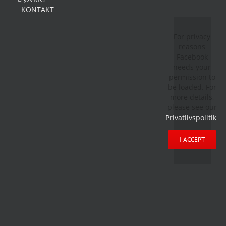
KONTAKT
For privacy
reasons
Facebook
needs your
permission to
be loaded. For
more details,
please see our
Privatlivspolitik
.
I ACCEPT