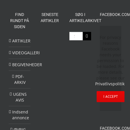
FIND
SENESTE
SØG I
FACEBOOK.COM
RUNDT PÅ
ARTIKLER
ARTIKELARKIVET
SIDEN
Søg
For privacy
efter:
ARTIKLER
reasons
Facebook
VIDEOGALLERI
needs your
permission to
BEGIVENHEDER
be loaded. For
more details,
PDF-
please see our
ARKIV
Privatlivspolitik
.
UGENS
I ACCEPT
AVIS
Indsend
annonce
FACEBOOK.COM
ØVRIG