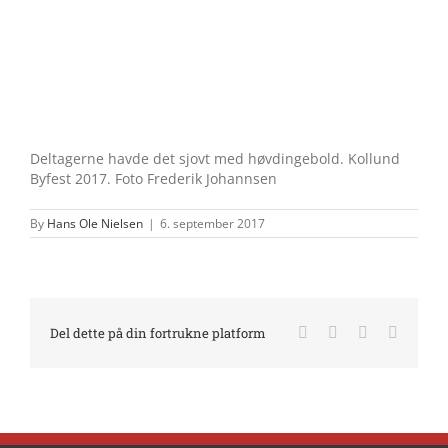
Deltagerne havde det sjovt med høvdingebold. Kollund
Byfest 2017. Foto Frederik Johannsen
By
Hans Ole Nielsen
|
6. september 2017
Facebook
X
LinkedIn
E-
Del dette på din fortrukne platform
mail