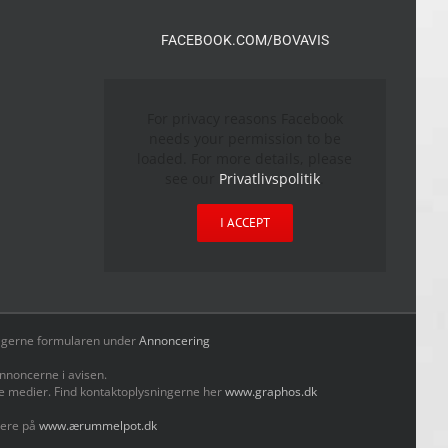
FACEBOOK.COM/BOVAVIS
For privacy reasons Facebook
needs your permission to be
loaded. For more details, please
see our
Privatlivspolitik
.
I ACCEPT
yld gerne formularen under
Annoncering
nnoncerne i avisen.
le medier. Find kontaktoplysningerne her
www.graphos.dk
mere på
www.ærummelpot.dk