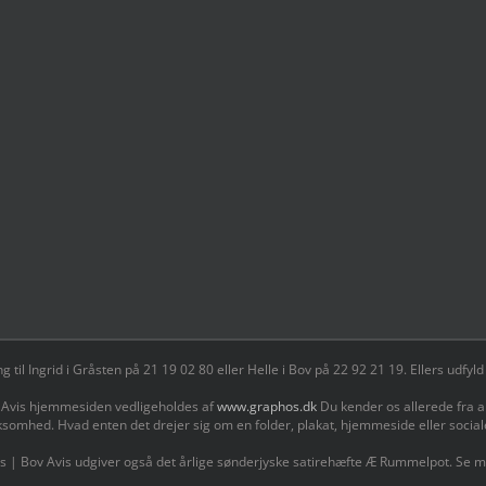
il Ingrid i Gråsten på 21 19 02 80 ‬eller Helle i Bov på 22 92 21 19‬. Ellers udf
 Avis hjemmesiden vedligeholdes af
www.graphos.dk
Du kender os allerede fra a
ksomhed. Hvad enten det drejer sig om en folder, plakat, hjemmeside eller socia
s | Bov Avis udgiver også det årlige sønderjyske satirehæfte Æ Rummelpot. Se 