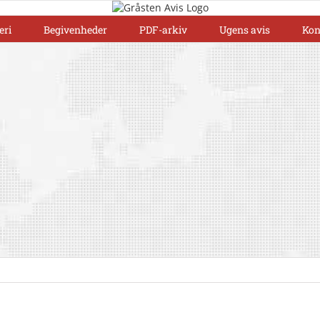
eri
Begivenheder
PDF-arkiv
Ugens avis
Kon