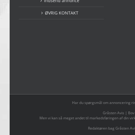
Indsend annonce
ØVRIG KONTAKT
Har du spørgsmål om annoncering ring t
Gråsten Avis | Bov
Men vi kan så meget andet til markedsføringen af din vir
Redaktøren bag Gråsten Avi