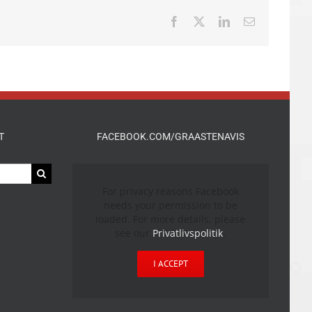
Facebook
X
LinkedIn
E-
mail
T
FACEBOOK.COM/GRAASTENAVIS
For privacy reasons Facebook
needs your permission to be
loaded. For more details, please
see our
Privatlivspolitik
.
I ACCEPT