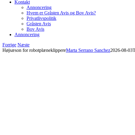
Kontakt
Annoncering
Hvem er Gråsten Avis og Bov Avis?
Privatlivspolitik
Gråsten Avis
Bov Avis
Annoncering
Forrige
Næste
Højsæson for robotplæneklippere
Marta Serrano Sanchez
2026-08-03T