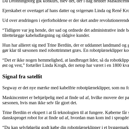
Da Dronningborg gik konkurs, blev det, der i dag hedder Maskincenter
Ejerskabet er overtaget af hans datter og svigersøn Linda og René Kr
Ud over ændringen i ejerforholdene er der sket andre revolutionerende t
“Tidligere var jeg hende, der sad og ordnede det administrative inde b
tilrettelægge kabeludlægning og rådgive kunder.
Hun har allieret sig med Trine Berdiin, der er uddannet landmand og g
gør klar til sæsonen med robottrimmet græs. En robotplæneklipper kos
“Det er ikke nogen hemmelighed, at landbruget lider, så da robotklipp
øst og vest,” fortæller Linda Krogh, der netop har været i en 1800 kva
Signal fra satellit
Segway er det nye mærke med kabelfrie robotplæneklipper, som nu forha
Maskincentret er behjælpelig med at finde ud af, hvilke movere der pas
sæsonen, hvis man ikke selv får gjort det.
Trine Berdiin er ekspert i at få teknologien til at fungere. Køberne f
dansksproget robot for at finde ud af, hvordan man kom ind i sprogdele
“Du kan selvfølgelig godt købe din robotplæneklipper i et byggemarked