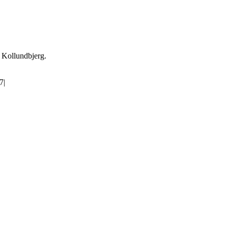
 Kollundbjerg.
17
|