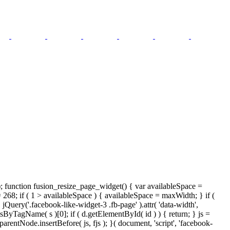
); function fusion_resize_page_widget() { var availableSpace =
= 268; if ( 1 > availableSpace ) { availableSpace = maxWidth; } if (
ery('.facebook-like-widget-3 .fb-page' ).attr( 'data-width',
tsByTagName( s )[0]; if ( d.getElementById( id ) ) { return; } js =
ntNode.insertBefore( js, fjs ); }( document, 'script', 'facebook-