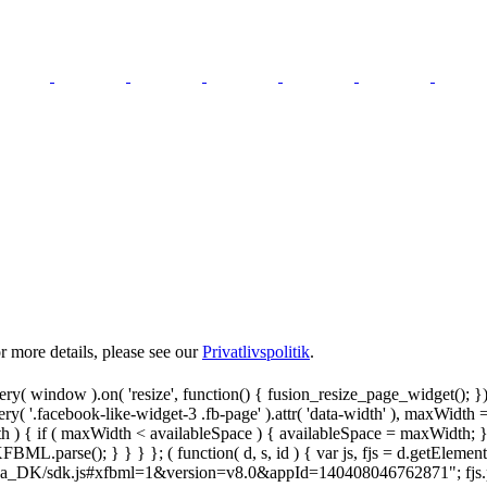
 more details, please see our
Privatlivspolitik
.
y( window ).on( 'resize', function() { fusion_resize_page_widget(); }
ry( '.facebook-like-widget-3 .fb-page' ).attr( 'data-width' ), maxWidth 
 { if ( maxWidth < availableSpace ) { availableSpace = maxWidth; } jQu
FBML.parse(); } } } }; ( function( d, s, id ) { var js, fjs = d.getElemen
.net/da_DK/sdk.js#xfbml=1&version=v8.0&appId=140408046762871"; fjs.pare