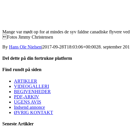
Mange var mødt op for at mindes de syv faldne canadiske flyvere ved
Fotos Jimmy Christensen
By
Hans Ole Nielsen
|
2017-09-28T18:03:06+00:00
28. september 20
Del dette på din fortrukne platform
Facebook
X
LinkedIn
E-
Find rundt på siden
mail
ARTIKLER
VIDEOGALLERI
BEGIVENHEDER
PDF-ARKIV
UGENS AVIS
Indsend annonce
ØVRIG KONTAKT
Seneste Artikler