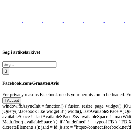
Søg i artikelarkivet
Søg
efter:
Facebook.com/GraastenAvis
For privacy reasons Facebook needs your permission to be loaded. For
I Accept
window.fbAsyncInit = function() { fusion_resize_page_widget(); jQuer
jQuery( '.facebook-like-widget-3' ).width(), lastAvailableSPace = jQue
availableSpace != lastAvailableSPace && availableSpace != maxWidth )
Math.floor( availableSpace ) ); if ( 'undefined' !== typeof FB ) { FB.X
d.createElement( s ); js.id = id; js.src = "https://connect.facebook