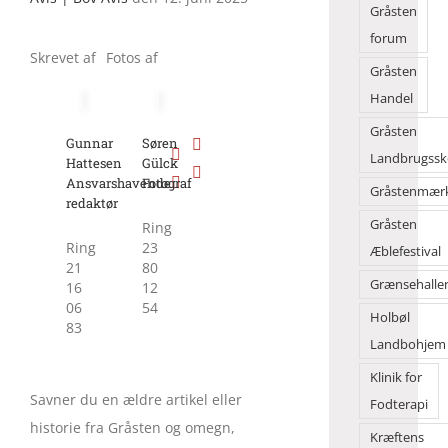
Gråsten
forum
Skrevet af
Fotos af
Gråsten
Handel
Gråsten
Gunnar
Søren
Landbrugssk
Hattesen
Gülck
Ansvarshavende
Fotograf
Gråstenmær
redaktør
Gråsten
Ring
Ring
23
Æblefestival
21
80
Grænsehalle
16
12
06
54
Holbøl
83
Landbohjem
Klinik for
Savner du en ældre artikel eller
Fodterapi
historie fra Gråsten og omegn,
Kræftens