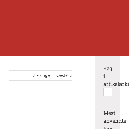
Søg
Forrige
Næste
i
artikelark
Søg
efter:
Mest
anvendte
tags