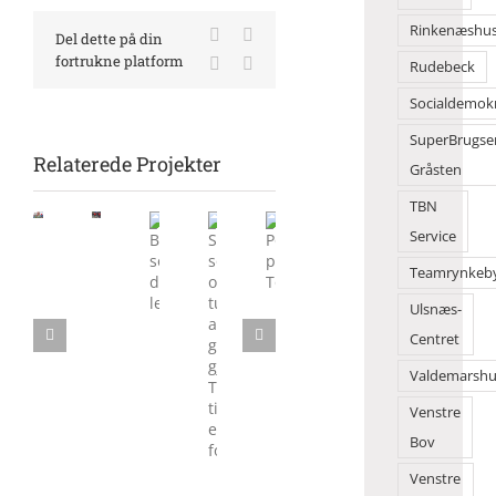
Rinkenæshu
Facebook
X
Del dette på din
fortrukne platform
LinkedIn
E-
Rudebeck
mail
Socialdemok
SuperBrugse
Relaterede Projekter
Gråsten
TBN
Morgensang
Service
Flot
samlede
danseshow
mange
Teamrynkeb
Sol,
Børn
Politik
foran
på
sommer
solgte
på
2Dreams
Ulsnæs-
Torvet
og
deres
Torvedagene
Centret
tusindvis
legesager
af
Valdemarshu
gæster
gjorde
Venstre
Torvedagene
Bov
til
en
Venstre
folkefest