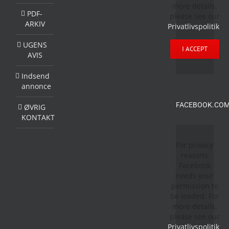
more details,
PDF-
please see our
ARKIV
Privatlivspolitik
.
UGENS
I ACCEPT
AVIS
Indsend
annonce
FACEBOOK.COM
ØVRIG
KONTAKT
For privacy
reasons
Facebook
needs your
permission to
be loaded. For
more details,
please see our
Privatlivspolitik
.