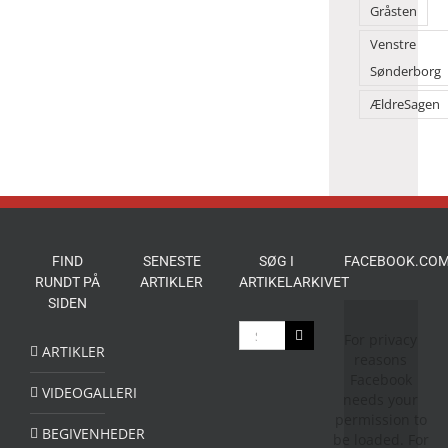
Gråsten
Venstre
Sønderborg
ÆldreSagen
FIND
SENESTE
SØG I
FACEBOOK.COM
RUNDT PÅ
ARTIKLER
ARTIKELARKIVET
SIDEN
Søg
For privacy
efter:
ARTIKLER
reasons
Facebook
VIDEOGALLERI
needs your
permission to
BEGIVENHEDER
be loaded. For