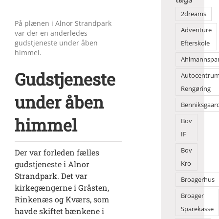
2dreams
På plænen i Alnor Strandpark
Adventure
var der en anderledes
gudstjeneste under åben
Efterskole
himmel.
Ahlmannspa
Gudstjeneste
Autocentru
Rengøring
under åben
Benniksgaar
himmel
Bov
IF
Bov
Der var forleden fælles
gudstjeneste i Alnor
Kro
Strandpark. Det var
Broagerhus
kirkegængerne i Gråsten,
Broager
Rinkenæs og Kværs, som
Sparekasse
havde skiftet bænkene i