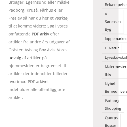
Broager, Egernsund eller måske
Bekæmpelse
Padborg, Kruså, Fårhus eller
K
Frøslev så har du her et værktøj
Sørensen
til at komme videre: Søg i vores
Byg
omfattende
PDF arkiv
efter
loppemarke
artikler fra andre års udgaver af
LTNatur
Gråsten Avis og Bov Avis. Vores
udvalg af artikler
på
Lyreskovsko
hjemmesiden er begrænset til
Malermester
artikler der indeholder billeder
Ihle
hvorimod PDF arkivet
Nybøl
indeholder alle offentliggjorte
Børneuniver
artikler.
Padborg
Shopping
Quorps
Busser