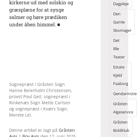
kirkerne ud med solskin og
Dagpleje
græsplæne for at synge
Den
salmer og høre prædiken
Gamle
under åben himmel. ■
Skomager
Det
lille
Teater
Estate
Kjeld
Faaborg
Sognepræst i Gråsten Sogn
Hanne Beierholm Christensen,
Gendarmstie
provst Poul Geil, sognepræst i
Rinkenæs Sogn Mette Carlsen
Gråsten
og sognepræst i Kværs Sogn,
Algeservice
Merete Lei.
Gråsten
Denne artikel er lagt på
Gråsten
Boldklub
Avis | Bov Avis
den 12. juni 2025