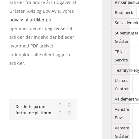
artikler fra andre års udgaver af
Rinkenæshu
Gråsten Avis og Bov Avis. Vores
Rudebeck
udvalg af artikler
på
Socialdemok
hjemmesiden er begrænset til
SuperBrugse
artikler der indeholder billeder
Gråsten
hvorimod PDF arkivet
TBN
indeholder alle offentliggjorte
Service
artikler.
Teamrynkeb
Ulsnæs-
Centret
Valdemarshu
Facebook
X
Del dette på din
Venstre
fortrukne platform
LinkedIn
E-
Bov
mail
Venstre
Gråsten