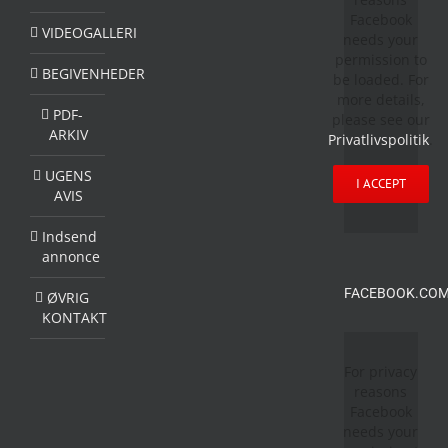
Facebook
VIDEOGALLERI
needs your
permission to
BEGIVENHEDER
be loaded. For
more details,
PDF-
please see our
ARKIV
Privatlivspolitik
.
UGENS
I ACCEPT
AVIS
Indsend
annonce
FACEBOOK.COM
ØVRIG
KONTAKT
For privacy
reasons
Facebook
needs your