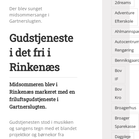
2dreams
Der blev sunget
Adventure
midsommersange i
Gartnerslugten.
Efterskole
Ahlmannspa
Gudstjeneste
Autocentru
i det fri i
Rengøring
Benniksgaar
Rinkenæs
Bov
IF
Midsommeren blev i
Bov
Rinkenæs markeret med en
Kro
friluftsgudstjeneste i
Gartnerslugten.
Broagerhus
Broager
Gudstjenesten stod i musikken
Sparekasse
og sangens tegn med et blandet
projektkor og børnekor fra
Dagpleje