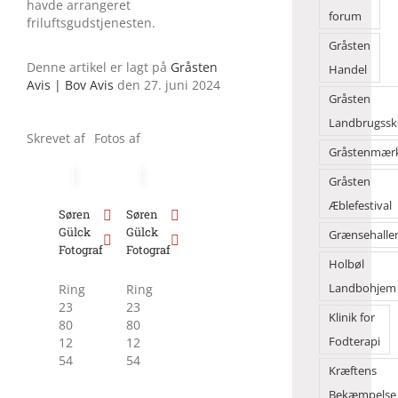
havde arrangeret
forum
friluftsgudstjenesten.
Gråsten
Denne artikel er lagt på
Gråsten
Handel
Avis | Bov Avis
den 27. juni 2024
Gråsten
Landbrugssk
Skrevet af
Fotos af
Gråstenmær
Gråsten
Æblefestival
Søren
Søren
Gülck
Gülck
Grænsehalle
Fotograf
Fotograf
Holbøl
Landbohjem
Ring
Ring
23
23
Klinik for
80
80
Fodterapi
12
12
54
54
Kræftens
Bekæmpelse