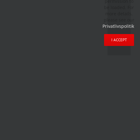
permission to
be loaded. For
more details,
please see our
Privatlivspolitik
.
I ACCEPT