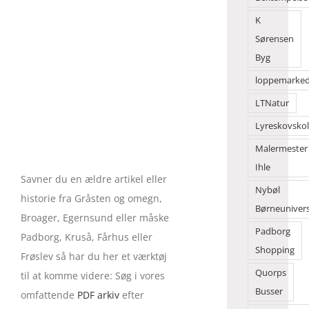
K
Sørensen
Byg
loppemarke
LTNatur
Lyreskovsko
Malermester
Ihle
Savner du en ældre artikel eller
Nybøl
historie fra Gråsten og omegn,
Børneuniver
Broager, Egernsund eller måske
Padborg
Padborg, Kruså, Fårhus eller
Shopping
Frøslev så har du her et værktøj
Quorps
til at komme videre: Søg i vores
Busser
omfattende
PDF arkiv
efter