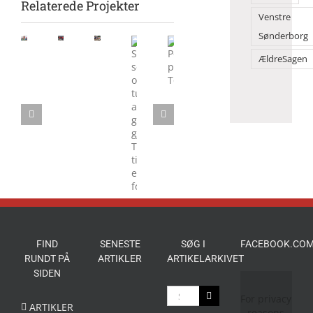
Relaterede Projekter
Venstre
Sønderborg
Morgensang
Flot
Børn
samlede
ÆldreSagen
danseshow
solgte
mange
Sol,
Politik
foran
deres
på
sommer
på
2Dreams
legesager
Torvet
og
Torvedagene
tusindvis
af
gæster
gjorde
Torvedagene
til
en
folkefest
FIND
SENESTE
SØG I
FACEBOOK.COM
RUNDT PÅ
ARTIKLER
ARTIKELARKIVET
SIDEN
Søg
For privacy
efter:
ARTIKLER
reasons