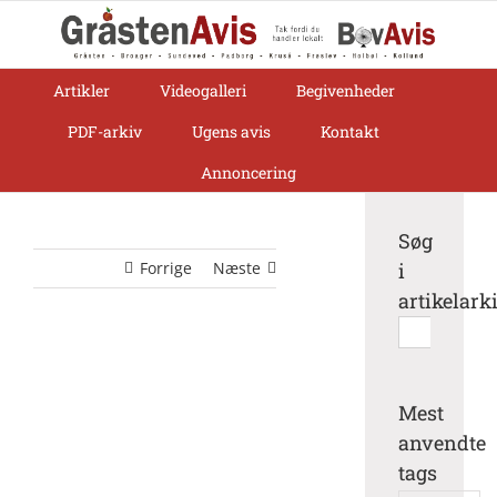
Skip
to
content
Artikler
Videogalleri
Begivenheder
PDF-arkiv
Ugens avis
Kontakt
Annoncering
Søg
Forrige
Næste
i
artikelark
Søg
efter:
Mest
anvendte
tags