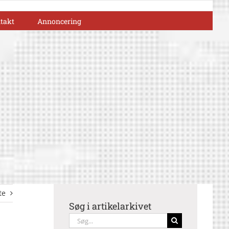
takt
Annoncering
te
Søg i artikelarkivet
Søg
efter: