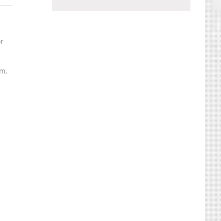
or
lm,