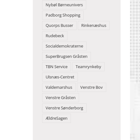
Nybøl Børneunivers
Padborg Shopping
Quorps Busser
Rinkenæshus
Rudebeck
Socialdemokraterne
SuperBrugsen Gråsten
TBN Service
Teamrynkeby
Ulsnæs-Centret
Valdemarshus
Venstre Bov
Venstre Gråsten
Venstre Sønderborg
ÆldreSagen