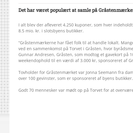
Det har været populært at samle på Gråstenmærker
I alt blev der afleveret 4.250 kuponer, som hver indeholdt
8.5 mio. kr. i slotsbyens butikker.
“Gråstenmærkerne har fået folk til at handle lokalt. Man
ved en sammenkomst på Torvet i Gråsten, hvor byrådsmed
Gunnar Andresen, Gråsten, som modtog et gavekort på 10
weekendophold til en værdi af 3.000 kr, sponsoreret af Gr
Tovholder for Gråsten­mærket var Jonna Seemann fra dame
over 100 gevinster, som er sponsoreret af byens butikker.
Godt 70 mennesker var mødt op på Torvet for at overvær