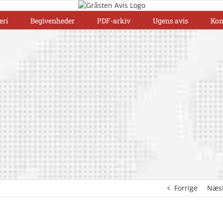
eri
Begivenheder
PDF-arkiv
Ugens avis
Kon
Forrige
Næs