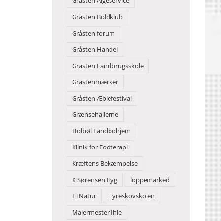
Gråsten Algeservice
Gråsten Boldklub
Gråsten forum
Gråsten Handel
Gråsten Landbrugsskole
Gråstenmærker
Gråsten Æblefestival
Grænsehallerne
Holbøl Landbohjem
Klinik for Fodterapi
Kræftens Bekæmpelse
K Sørensen Byg
loppemarked
LTNatur
Lyreskovskolen
Malermester Ihle