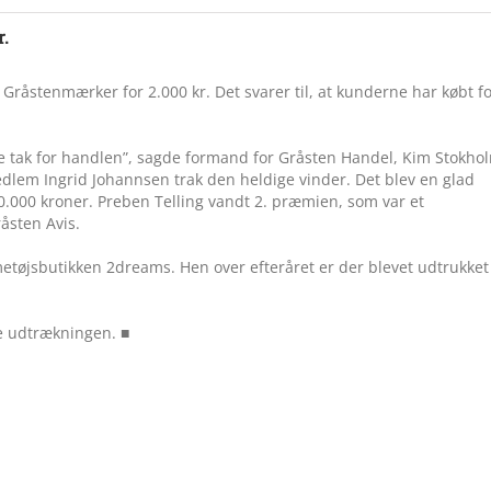
.
 Gråstenmærker for 2.000 kr. Det svarer til, at kunderne har købt f
ge tak for handlen”, sagde formand for Gråsten Handel, Kim Stokho
lem Ingrid Johannsen trak den heldige vinder. Det blev en glad
.000 kroner. Preben Telling vandt 2. præmien, som var et
åsten Avis.
tøjsbutikken 2dreams. Hen over efteråret er der blevet udtrukket
e udtrækningen. ■