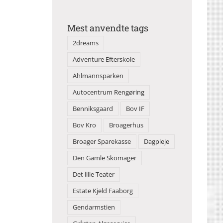
Mest anvendte tags
2dreams
Adventure Efterskole
Ahlmannsparken
Autocentrum Rengøring
Benniksgaard
Bov IF
Bov Kro
Broagerhus
Broager Sparekasse
Dagpleje
Den Gamle Skomager
Det lille Teater
Estate Kjeld Faaborg
Gendarmstien