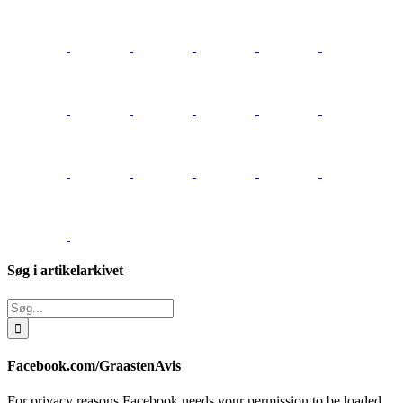
Søg i artikelarkivet
Søg
efter:
Facebook.com/GraastenAvis
For privacy reasons Facebook needs your permission to be loaded.