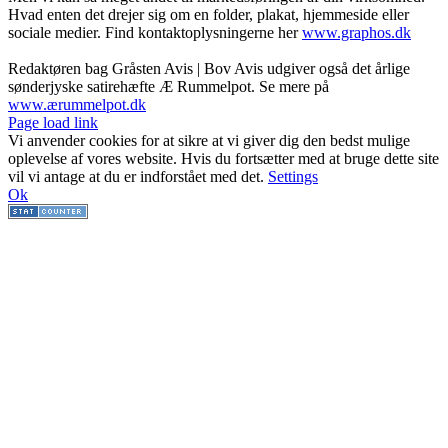
Hvad enten det drejer sig om en folder, plakat, hjemmeside eller
sociale medier. Find kontaktoplysningerne her
www.graphos.dk
Redaktøren bag Gråsten Avis | Bov Avis udgiver også det årlige
sønderjyske satirehæfte Æ Rummelpot. Se mere på
www.ærummelpot.dk
Facebook
Facebook
Facebook
Facebook
Instagram
Instagram
Instagram
LinkedIn
Page load link
Vi anvender cookies for at sikre at vi giver dig den bedst mulige
oplevelse af vores website. Hvis du fortsætter med at bruge dette site
vil vi antage at du er indforstået med det.
Settings
Ok
Go
to
Top