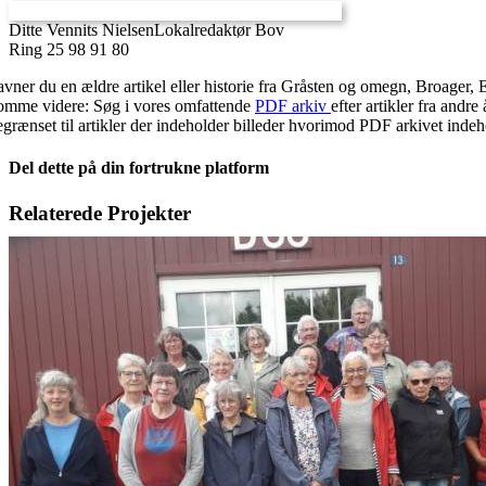
Ditte Vennits Nielsen
Lokalredaktør Bov
Ring 25 98 91 80
avner du en ældre artikel eller historie fra Gråsten og omegn, Broager, 
omme videre: Søg i vores omfattende
PDF arkiv
efter artikler fra and
egrænset til artikler der indeholder billeder hvorimod PDF arkivet indehol
Del dette på din fortrukne platform
Facebook
X
LinkedIn
E-
Relaterede Projekter
mail