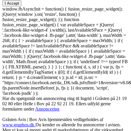
I Accept
window.fbAsyncInit = function() { fusion_resize_page_widget();
jQuery( window ).on( 'resize', function() {
fusion_resize_page_widget(); }); function
fusion_resize_page_widget() { var availableSpace = jQuery(
'.facebook-like-widget-4' ).width(), lastAvailableSPace = jQuery(
'.facebook-like-widget-4 .fb-page' ).attr( 'data-width' ), maxWidth =
268; if ( 1 > availableSpace ) { availableSpace = maxWidth; } if (
availableSpace != lastAvailableSPace && availableSpace !=
maxWidth ) { if ( maxWidth < availableSpace ) { availableSpace =
maxWidth; } jQuery('.facebook-like-widget-4 .fb-page' ).attr( 'data-
width', Math.floor( availableSpace ) ); if ( 'undefined' !== typeof FB
) { FB.XFBML.parse(); } } } }; ( function( d, s, id ) { var js, fjs =
d.getElementsByTagName( s )[0]; if ( d.getElementById( id ) ) {
return; } js = d.createElement( s ); js.id = id; js.src =
"https://connect.facebook.net/da_DK/sdk.js#xfbml=1&version=v8
fjs.parentNode.insertBefore( js, fjs ); }( document, 'script',
'facebook-jssdk' ) );
Har du spørgsmål om annoncering ring til Ingrid i Gråsten på 21 19
02 80 ‬eller Helle i Bov på 22 92 21 19‬. Ellers udfyld gerne
formularen under
Annoncering
Gråsten Avis | Bov Avis hjemmesiden vedligeholdes af
www.graphos.dk
Du kender os allerede fra annoncerne i avisen.
Men vi kan så meget andet til markedsføringen af din virksomhed.