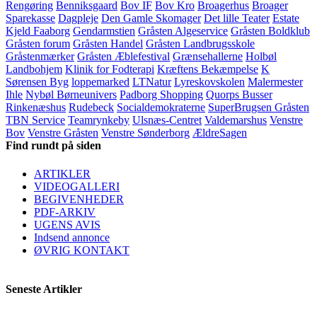
Rengøring
Benniksgaard
Bov IF
Bov Kro
Broagerhus
Broager
Sparekasse
Dagpleje
Den Gamle Skomager
Det lille Teater
Estate
Kjeld Faaborg
Gendarmstien
Gråsten Algeservice
Gråsten Boldklub
Gråsten forum
Gråsten Handel
Gråsten Landbrugsskole
Gråstenmærker
Gråsten Æblefestival
Grænsehallerne
Holbøl
Landbohjem
Klinik for Fodterapi
Kræftens Bekæmpelse
K
Sørensen Byg
loppemarked
LTNatur
Lyreskovskolen
Malermester
Ihle
Nybøl Børneunivers
Padborg Shopping
Quorps Busser
Rinkenæshus
Rudebeck
Socialdemokraterne
SuperBrugsen Gråsten
TBN Service
Teamrynkeby
Ulsnæs-Centret
Valdemarshus
Venstre
Bov
Venstre Gråsten
Venstre Sønderborg
ÆldreSagen
Find rundt på siden
ARTIKLER
VIDEOGALLERI
BEGIVENHEDER
PDF-ARKIV
UGENS AVIS
Indsend annonce
ØVRIG KONTAKT
Seneste Artikler