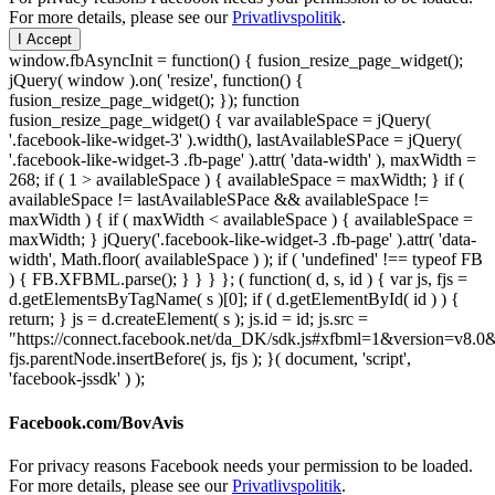
For more details, please see our
Privatlivspolitik
.
I Accept
window.fbAsyncInit = function() { fusion_resize_page_widget();
jQuery( window ).on( 'resize', function() {
fusion_resize_page_widget(); }); function
fusion_resize_page_widget() { var availableSpace = jQuery(
'.facebook-like-widget-3' ).width(), lastAvailableSPace = jQuery(
'.facebook-like-widget-3 .fb-page' ).attr( 'data-width' ), maxWidth =
268; if ( 1 > availableSpace ) { availableSpace = maxWidth; } if (
availableSpace != lastAvailableSPace && availableSpace !=
maxWidth ) { if ( maxWidth < availableSpace ) { availableSpace =
maxWidth; } jQuery('.facebook-like-widget-3 .fb-page' ).attr( 'data-
width', Math.floor( availableSpace ) ); if ( 'undefined' !== typeof FB
) { FB.XFBML.parse(); } } } }; ( function( d, s, id ) { var js, fjs =
d.getElementsByTagName( s )[0]; if ( d.getElementById( id ) ) {
return; } js = d.createElement( s ); js.id = id; js.src =
"https://connect.facebook.net/da_DK/sdk.js#xfbml=1&version=v8
fjs.parentNode.insertBefore( js, fjs ); }( document, 'script',
'facebook-jssdk' ) );
Facebook.com/BovAvis
For privacy reasons Facebook needs your permission to be loaded.
For more details, please see our
Privatlivspolitik
.