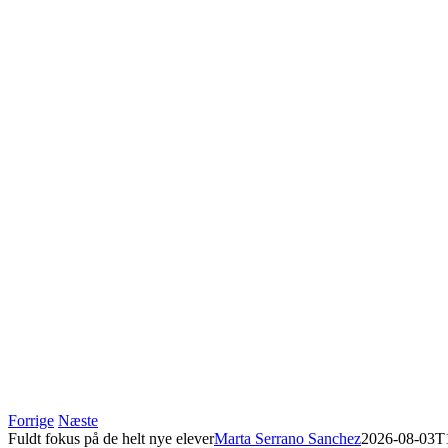
Forrige
Næste
Fuldt fokus på de helt nye elever
Marta Serrano Sanchez
2026-08-03T