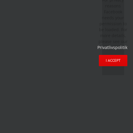
reasons
Facebook
needs your
permission to
be loaded. For
more details,
please see our
Privatlivspolitik
.
I ACCEPT