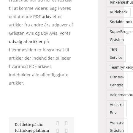
Rinkenæshu
til at komme videre: Søg i vores
Rudebeck
omfattende
PDF arkiv
efter
Socialdemok
artikler fra andre års udgaver af
SuperBrugse
Gråsten Avis og Bov Avis. Vores
Gråsten
udvalg af artikler
på
hjemmesiden er begrænset til
TBN
Service
artikler der indeholder billeder
hvorimod PDF arkivet
Teamrynkeb
indeholder alle offentliggjorte
Ulsnæs-
artikler.
Centret
Valdemarshu
Venstre
Bov
Venstre
Facebook
X
Del dette på din
fortrukne platform
Gråsten
LinkedIn
E-