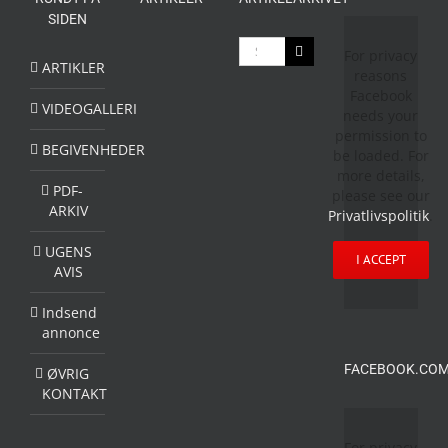
SIDEN
Søg
For privacy
efter:
ARTIKLER
reasons
Facebook
VIDEOGALLERI
needs your
permission to
BEGIVENHEDER
be loaded. For
more details,
PDF-
please see our
ARKIV
Privatlivspolitik
.
UGENS
I ACCEPT
AVIS
Indsend
annonce
FACEBOOK.COM
ØVRIG
KONTAKT
For privacy