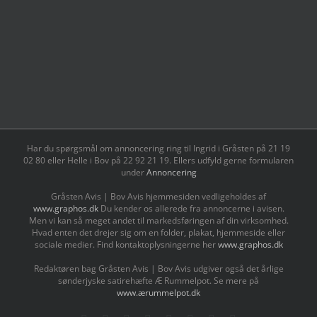
Har du spørgsmål om annoncering ring til Ingrid i Gråsten på 21 19
02 80 ‬eller Helle i Bov på 22 92 21 19‬. Ellers udfyld gerne formularen
under
Annoncering
Gråsten Avis | Bov Avis hjemmesiden vedligeholdes af
www.graphos.dk
Du kender os allerede fra annoncerne i avisen.
Men vi kan så meget andet til markedsføringen af din virksomhed.
Hvad enten det drejer sig om en folder, plakat, hjemmeside eller
sociale medier. Find kontaktoplysningerne her
www.graphos.dk
Redaktøren bag Gråsten Avis | Bov Avis udgiver også det årlige
sønderjyske satirehæfte Æ Rummelpot. Se mere på
www.ærummelpot.dk