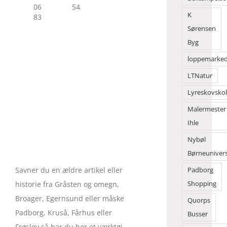
06
54
K
83
Sørensen
Byg
loppemarke
LTNatur
Lyreskovsko
Malermester
Ihle
Nybøl
Børneuniver
Savner du en ældre artikel eller
Padborg
historie fra Gråsten og omegn,
Shopping
Broager, Egernsund eller måske
Quorps
Padborg, Kruså, Fårhus eller
Busser
Frøslev så har du her et værktøj