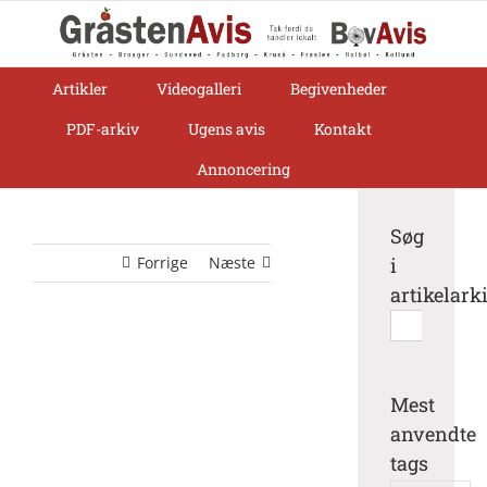
Skip
to
content
Artikler
Videogalleri
Begivenheder
PDF-arkiv
Ugens avis
Kontakt
Annoncering
Søg
Forrige
Næste
i
artikelark
Søg
efter:
Mest
anvendte
tags