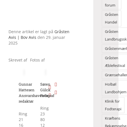
forum
Gråsten
Handel
Denne artikel er lagt på
Gråsten
Gråsten
Avis | Bov Avis
den 29. januar
Landbrugssk
2025
Gråstenmær
Gråsten
Skrevet af
Fotos af
Æblefestival
Grænsehalle
Gunnar
Søren
Holbøl
Hattesen
Gülck
Landbohjem
Ansvarshavende
Fotograf
redaktør
Klinik for
Ring
Fodterapi
Ring
23
Kræftens
21
80
16
12
Bekæmpelse