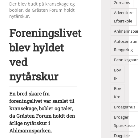
2dreams
Der blev budt på kransekage og
bobler, da Gråsten Forum holdt
Adventure
nytårskur.
Efterskole
Foreningslivet
Ahlmannspa
Autocentru
blev hyldet
Rengøring
ved
Benniksgaar
Bov
nytårskur
IF
Bov
En bred skare fra
Kro
foreningslivet var samlet til
Broagerhus
kransekage, bobler og taler,
da Gråsten Forum holdt den
Broager
årlige nytårskur i
Sparekasse
Ahlmannsparken.
Dagpleje