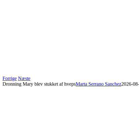
Forrige
Næste
Dronning Mary blev stukket af hveps
Marta Serrano Sanchez
2026-08