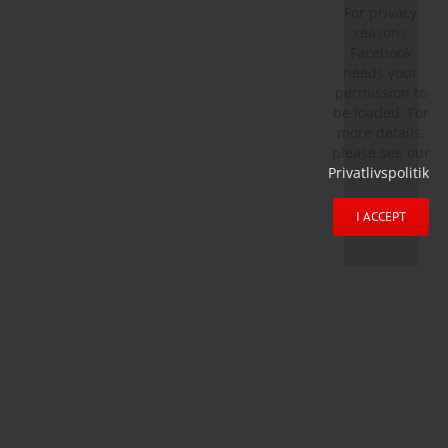
For privacy
reasons
Facebook
needs your
permission to
be loaded. For
more details,
please see our
Privatlivspolitik
.
I ACCEPT