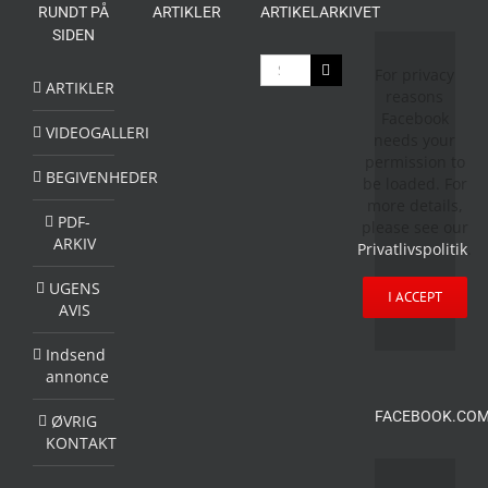
RUNDT PÅ
ARTIKLER
ARTIKELARKIVET
SIDEN
Søg
For privacy
efter:
ARTIKLER
reasons
Facebook
VIDEOGALLERI
needs your
permission to
BEGIVENHEDER
be loaded. For
more details,
PDF-
please see our
ARKIV
Privatlivspolitik
.
UGENS
I ACCEPT
AVIS
Indsend
annonce
FACEBOOK.COM
ØVRIG
KONTAKT