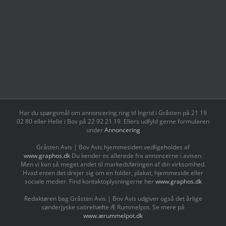
Har du spørgsmål om annoncering ring til Ingrid i Gråsten på 21 19
02 80 ‬eller Helle i Bov på 22 92 21 19‬. Ellers udfyld gerne formularen
under
Annoncering
Gråsten Avis | Bov Avis hjemmesiden vedligeholdes af
www.graphos.dk
Du kender os allerede fra annoncerne i avisen.
Men vi kan så meget andet til markedsføringen af din virksomhed.
Hvad enten det drejer sig om en folder, plakat, hjemmeside eller
sociale medier. Find kontaktoplysningerne her
www.graphos.dk
Redaktøren bag Gråsten Avis | Bov Avis udgiver også det årlige
sønderjyske satirehæfte Æ Rummelpot. Se mere på
www.ærummelpot.dk