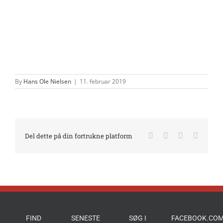
By
Hans Ole Nielsen
|
11. februar 2019
Facebook
X
LinkedIn
E-
Del dette på din fortrukne platform
mail
FIND
SENESTE
SØG I
FACEBOOK.COM