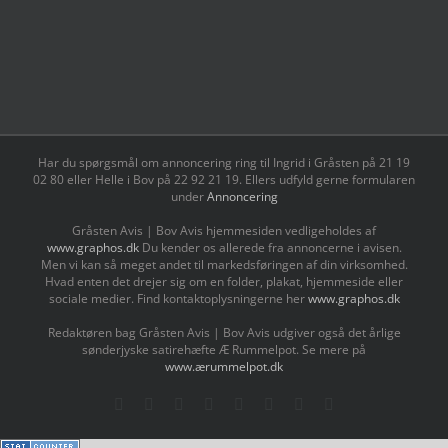
Har du spørgsmål om annoncering ring til Ingrid i Gråsten på 21 19
02 80 ‬eller Helle i Bov på 22 92 21 19‬. Ellers udfyld gerne formularen
under
Annoncering
Gråsten Avis | Bov Avis hjemmesiden vedligeholdes af
www.graphos.dk
Du kender os allerede fra annoncerne i avisen.
Men vi kan så meget andet til markedsføringen af din virksomhed.
Hvad enten det drejer sig om en folder, plakat, hjemmeside eller
sociale medier. Find kontaktoplysningerne her
www.graphos.dk
Redaktøren bag Gråsten Avis | Bov Avis udgiver også det årlige
sønderjyske satirehæfte Æ Rummelpot. Se mere på
www.ærummelpot.dk
Facebook
Facebook
Facebook
Facebook
Instagram
Instagram
Instagram
LinkedIn