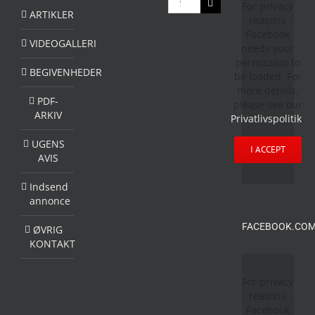
For privacy
efter:
ARTIKLER
reasons
Facebook
VIDEOGALLERI
needs your
permission to
BEGIVENHEDER
be loaded. For
more details,
PDF-
please see our
ARKIV
Privatlivspolitik
.
UGENS
I ACCEPT
AVIS
Indsend
annonce
FACEBOOK.COM
ØVRIG
KONTAKT
For privacy
reasons
Facebook