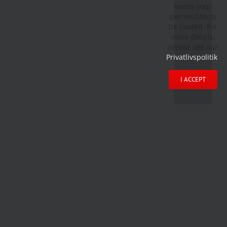
needs your
permission to
be loaded. For
more details,
please see our
Privatlivspolitik
.
I ACCEPT