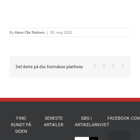
By
Hans Ole Nielsen
|
20. maj 2022
Facebook
X
LinkedIn
E-
Del dette på din fortrukne platform
mail
FIND
SENESTE
SØG I
FACEBOOK.COM
RUNDT PÅ
ARTIKLER
ARTIKELARKIVET
SIDEN
Søg