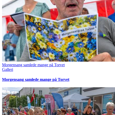
Morgensang samlede mange på Torvet
Galleri
Morgensang samlede mange på Torvet