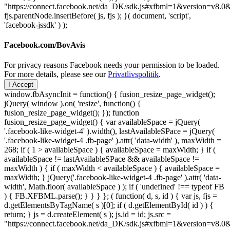
"https://connect.facebook.net/da_DK/sdk.js#xfbml=1&version=v8
fjs.parentNode.insertBefore( js, fjs ); }( document, 'script',
'facebook-jssdk' ) );
Facebook.com/BovAvis
For privacy reasons Facebook needs your permission to be loaded.
For more details, please see our
Privatlivspolitik
.
I Accept
window.fbAsyncInit = function() { fusion_resize_page_widget();
jQuery( window ).on( 'resize', function() {
fusion_resize_page_widget(); }); function
fusion_resize_page_widget() { var availableSpace = jQuery(
'.facebook-like-widget-4' ).width(), lastAvailableSPace = jQuery(
'.facebook-like-widget-4 .fb-page' ).attr( 'data-width' ), maxWidth =
268; if ( 1 > availableSpace ) { availableSpace = maxWidth; } if (
availableSpace != lastAvailableSPace && availableSpace !=
maxWidth ) { if ( maxWidth < availableSpace ) { availableSpace =
maxWidth; } jQuery('.facebook-like-widget-4 .fb-page' ).attr( 'data-
width', Math.floor( availableSpace ) ); if ( 'undefined' !== typeof FB
) { FB.XFBML.parse(); } } } }; ( function( d, s, id ) { var js, fjs =
d.getElementsByTagName( s )[0]; if ( d.getElementById( id ) ) {
return; } js = d.createElement( s ); js.id = id; js.src =
"https://connect.facebook.net/da_DK/sdk.js#xfbml=1&version=v8