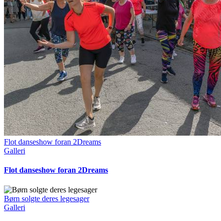
Flot danseshow foran 2Dreams
Galleri
Flot danseshow foran 2Dreams
Børn solgte deres legesager
Galleri