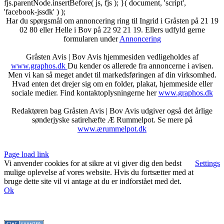
fjs.parentNode.insertBefore( js, fjs ); }( document, 'script',
'facebook-jssdk' ) );
Har du spørgsmål om annoncering ring til Ingrid i Gråsten på 21 19
02 80 ‬eller Helle i Bov på 22 92 21 19‬. Ellers udfyld gerne
formularen under
Annoncering
Gråsten Avis | Bov Avis hjemmesiden vedligeholdes af
www.graphos.dk
Du kender os allerede fra annoncerne i avisen.
Men vi kan så meget andet til markedsføringen af din virksomhed.
Hvad enten det drejer sig om en folder, plakat, hjemmeside eller
sociale medier. Find kontaktoplysningerne her
www.graphos.dk
Redaktøren bag Gråsten Avis | Bov Avis udgiver også det årlige
sønderjyske satirehæfte Æ Rummelpot. Se mere på
www.ærummelpot.dk
Facebook
Facebook
Facebook
Facebook
Instagram
Instagram
Instagram
LinkedIn
Page load link
Vi anvender cookies for at sikre at vi giver dig den bedst
Settings
mulige oplevelse af vores website. Hvis du fortsætter med at
bruge dette site vil vi antage at du er indforstået med det.
Ok
Go