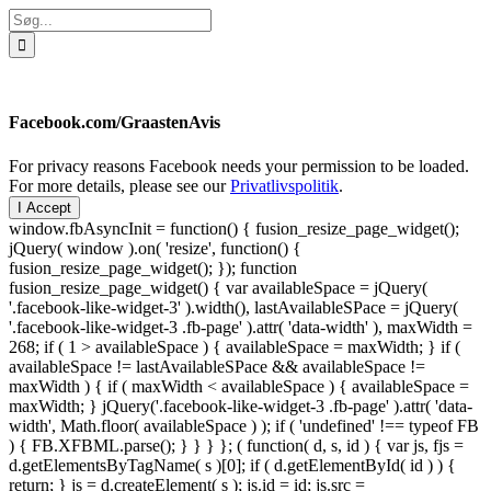
Søg
efter:
Facebook.com/GraastenAvis
For privacy reasons Facebook needs your permission to be loaded.
For more details, please see our
Privatlivspolitik
.
I Accept
window.fbAsyncInit = function() { fusion_resize_page_widget();
jQuery( window ).on( 'resize', function() {
fusion_resize_page_widget(); }); function
fusion_resize_page_widget() { var availableSpace = jQuery(
'.facebook-like-widget-3' ).width(), lastAvailableSPace = jQuery(
'.facebook-like-widget-3 .fb-page' ).attr( 'data-width' ), maxWidth =
268; if ( 1 > availableSpace ) { availableSpace = maxWidth; } if (
availableSpace != lastAvailableSPace && availableSpace !=
maxWidth ) { if ( maxWidth < availableSpace ) { availableSpace =
maxWidth; } jQuery('.facebook-like-widget-3 .fb-page' ).attr( 'data-
width', Math.floor( availableSpace ) ); if ( 'undefined' !== typeof FB
) { FB.XFBML.parse(); } } } }; ( function( d, s, id ) { var js, fjs =
d.getElementsByTagName( s )[0]; if ( d.getElementById( id ) ) {
return; } js = d.createElement( s ); js.id = id; js.src =