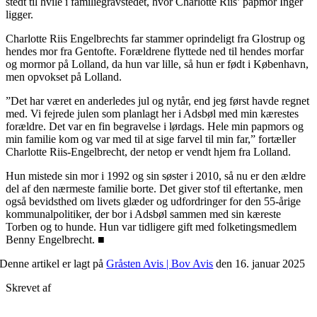
stedt til hvile i familiegravstedet, hvor Charlotte Riis’ papmor Inger
ligger.
Charlotte Riis Engel­brechts far stammer oprindeligt fra Glostrup og
hendes mor fra Gentofte. Forældrene flyttede ned til hendes morfar
og mormor på Lolland, da hun var lille, så hun er født i København,
men opvokset på Lolland.
”Det har været en anderledes jul og nytår, end jeg først havde regnet
med. Vi fejrede julen som planlagt her i Adsbøl med min kærestes
forældre. Det var en fin begravelse i lørdags. Hele min papmors og
min familie kom og var med til at sige farvel til min far,” fortæller
Charlotte Riis-Engelbrecht, der netop er vendt hjem fra Lolland.
Hun mistede sin mor i 1992 og sin søster i 2010, så nu er den ældre
del af den nærmeste familie borte. Det giver stof til eftertanke, men
også bevidsthed om livets glæder og udfordringer for den 55-årige
kommunalpolitiker, der bor i Adsbøl sammen med sin kæreste
Torben og to hunde. Hun var tidligere gift med folketingsmedlem
Benny Engelbrecht. ■
Denne artikel er lagt på
Gråsten Avis | Bov Avis
den 16. januar 2025
Skrevet af