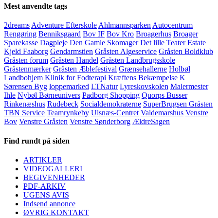
Mest anvendte tags
2dreams
Adventure Efterskole
Ahlmannsparken
Autocentrum
Rengøring
Benniksgaard
Bov IF
Bov Kro
Broagerhus
Broager
Sparekasse
Dagpleje
Den Gamle Skomager
Det lille Teater
Estate
Kjeld Faaborg
Gendarmstien
Gråsten Algeservice
Gråsten Boldklub
Gråsten forum
Gråsten Handel
Gråsten Landbrugsskole
Gråstenmærker
Gråsten Æblefestival
Grænsehallerne
Holbøl
Landbohjem
Klinik for Fodterapi
Kræftens Bekæmpelse
K
Sørensen Byg
loppemarked
LTNatur
Lyreskovskolen
Malermester
Ihle
Nybøl Børneunivers
Padborg Shopping
Quorps Busser
Rinkenæshus
Rudebeck
Socialdemokraterne
SuperBrugsen Gråsten
TBN Service
Teamrynkeby
Ulsnæs-Centret
Valdemarshus
Venstre
Bov
Venstre Gråsten
Venstre Sønderborg
ÆldreSagen
Find rundt på siden
ARTIKLER
VIDEOGALLERI
BEGIVENHEDER
PDF-ARKIV
UGENS AVIS
Indsend annonce
ØVRIG KONTAKT