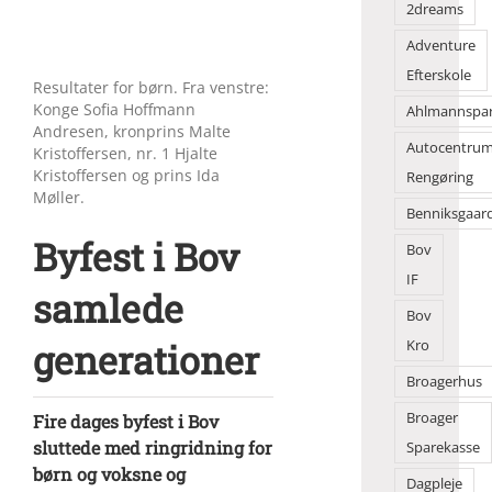
2dreams
Adventure
Efterskole
Resultater for børn. Fra venstre:
Konge Sofia Hoffmann
Ahlmannspa
Andresen, kronprins Malte
Autocentru
Kristoffersen, nr. 1 Hjalte
Kristoffersen og prins Ida
Rengøring
Møller.
Benniksgaar
Byfest i Bov
Bov
IF
samlede
Bov
generationer
Kro
Broagerhus
Broager
Fire dages byfest i Bov
sluttede med ringridning for
Sparekasse
børn og voksne og
Dagpleje