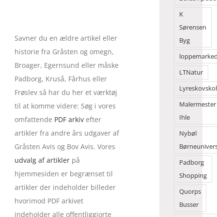
K
Sørensen
Savner du en ældre artikel eller
Byg
historie fra Gråsten og omegn,
loppemarke
Broager, Egernsund eller måske
LTNatur
Padborg, Kruså, Fårhus eller
Lyreskovsko
Frøslev så har du her et værktøj
Malermester
til at komme videre: Søg i vores
Ihle
omfattende
PDF arkiv
efter
artikler fra andre års udgaver af
Nybøl
Gråsten Avis og Bov Avis. Vores
Børneuniver
udvalg af artikler
på
Padborg
hjemmesiden er begrænset til
Shopping
artikler der indeholder billeder
Quorps
hvorimod PDF arkivet
Busser
indeholder alle offentliggjorte