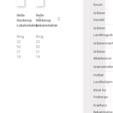
forum
Gråsten
Helle
Helle
Handel
Hockerup
Hockerup
Lokalredaktør
Lokalredaktør
Gråsten
Landbrugssk
Ring
Ring
22
22
Gråstenmær
92
92
21
21
Gråsten
19
19
Æblefestival
Grænsehalle
Holbøl
Landbohjem
Klinik for
Fodterapi
Kræftens
Bekæmpelse