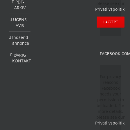
PDF-
please see our
ARKIV
Privatlivspolitik
.
UGENS
I ACCEPT
AVIS
Indsend
annonce
FACEBOOK.COM
ØVRIG
KONTAKT
For privacy
reasons
Facebook
needs your
permission to
be loaded. For
more details,
please see our
Privatlivspolitik
.