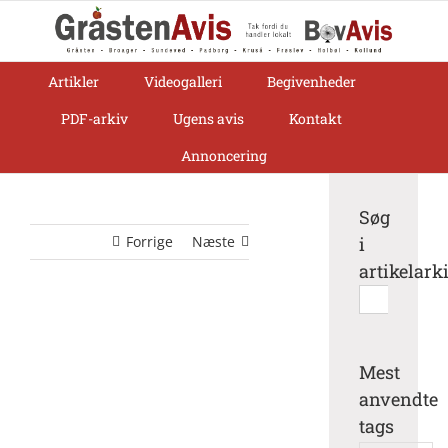
Skip
to
content
Artikler
Videogalleri
Begivenheder
PDF-arkiv
Ugens avis
Kontakt
Annoncering
Søg
Forrige
Næste
i
artikelark
Søg
efter:
Mest
anvendte
tags