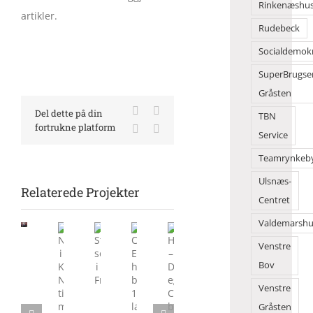
Rinkenæshu
artikler.
Rudebeck
Socialdemok
SuperBrugse
Gråsten
Facebook
X
Del dette på din
TBN
fortrukne platform
LinkedIn
E-
Service
mail
Teamrynkeb
Ulsnæs-
Relaterede Projekter
Barak
Centret
80
Valdemarshu
i
Frøslevlejren
Venstre
rives
Camilla
Hærvejen
Naturoplevelser
Stor
Bov
ned
Eriksen
–
i
sommersucces
efter
Venstre
har
Danmarks
Kollund
i
mange
besøgt
egen
Naturunivers
Frøslevlejren
Gråsten
års